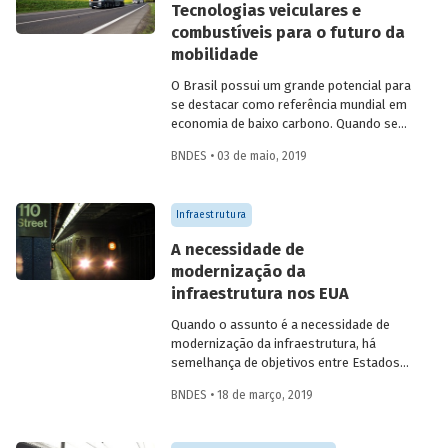
Tecnologias veiculares e
aeroportuárias no Brasil.
combustíveis para o futuro da
mobilidade
O Brasil possui um grande potencial para
se destacar como referência mundial em
economia de baixo carbono. Quando se
considera toda a matriz energética
BNDES • 03 de maio, 2019
brasileira, o país apresenta participação
de energias renováveis bem superior à
média mundial. Como o país tem uma
Infraestrutura
matriz elétrica majoritariamente limpa, as
atividades relacionadas ao setor de
A necessidade de
transportes respondem pela maior parte
modernização da
das emissões de gases de efeito estufa
infraestrutura nos EUA
oriundas da produção e da utilização de
energia, sobretudo pelo consumo de
Quando o assunto é a necessidade de
gasolina e diesel. Em entrevista com o
modernização da infraestrutura, há
Presidente da Datagro, Dr. Plinio Nastari,
semelhança de objetivos entre Estados
abordamos as principais questões
Unidos da América (EUA) e Brasil. Em
ligadas ao futuro da mobilidade,
BNDES • 18 de março, 2019
ambos, existe o diagnóstico de que os
discutindo o papel das novas tecnologias
investimentos totais no setor precisam
veiculares e combustíveis.
sair de níveis entre 2% e 2,5% do produto