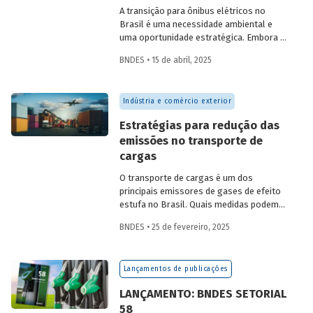
infraestrutura, neoindustrialização e
A transição para ônibus elétricos no
economia de baixo carbono
Brasil é uma necessidade ambiental e
simultaneamente.
uma oportunidade estratégica. Embora os
desafios sejam significativos,
BNDES • 15 de abril, 2025
experiências internacionais comprovam
que soluções inovadoras e políticas
públicas robustas podem acelerar essa
Indústria e comércio exterior
transformação.
Estratégias para redução das
emissões no transporte de
cargas
O transporte de cargas é um dos
principais emissores de gases de efeito
estufa no Brasil. Quais medidas podem
ser adotadas para reduzir seu impacto
BNDES • 25 de fevereiro, 2025
ambiental? Confira as estratégias que
podem tornar o setor mais sustentável.
Lançamentos de publicações
LANÇAMENTO: BNDES SETORIAL
58