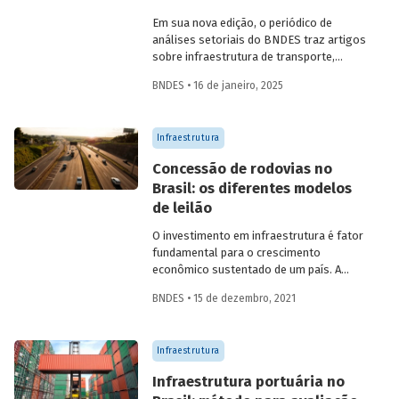
Em sua nova edição, o periódico de
análises setoriais do BNDES traz artigos
sobre infraestrutura de transporte,
mobilidade urbana, combustíveis
BNDES • 16 de janeiro, 2025
sustentáveis, mercado de aeronaves,
saúde e agroindústria.
Infraestrutura
Concessão de rodovias no
Brasil: os diferentes modelos
de leilão
O investimento em infraestrutura é fator
fundamental para o crescimento
econômico sustentado de um país. A
partir da década de 1990, no Brasil, as
BNDES • 15 de dezembro, 2021
concessões rodoviárias começaram a ser
utilizadas para reduzir a despesa pública,
sem comprometer os investimentos no
Infraestrutura
setor. Saiba mais sobre os diferentes
modelos de leilão adotados nas
Infraestrutura portuária no
concessões de rodovias realizadas no