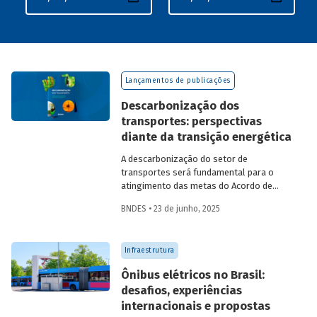
Lançamentos de publicações
Descarbonização dos
transportes: perspectivas
diante da transição energética
A descarbonização do setor de
transportes será fundamental para o
atingimento das metas do Acordo de
Paris. A recém-lançada publicação
BNDES • 23 de junho, 2025
Descarbonização dos transportes –
Perspectivas diante da transição
energética
aborda os desafios e
Infraestrutura
oportunidades para os setores
automotivo, de minerais críticos, de
Ônibus elétricos no Brasil:
biocombustíveis, de logística e de
desafios, experiências
mobilidade urbana nesse contexto, em
internacionais e propostas
uma discussão que engloba