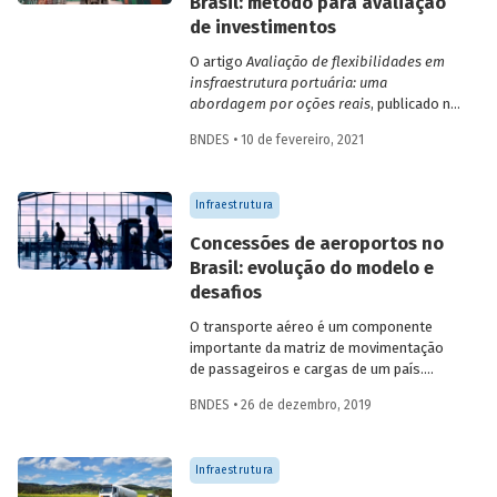
Brasil: método para avaliação
país.
de investimentos
O artigo
Avaliação de flexibilidades em
insfraestrutura portuária: uma
abordagem por oções reais
, publicado na
Revista do BNDES 53, apresenta uma
BNDES • 10 de fevereiro, 2021
resposta às dificuldades de investimento
nesse setor no Brasil, com a aplicação de
um modelo baseado na tomada de
Infraestrutura
decisão para a expansão de um terminal
portuário de contêineres brasileiro.
Concessões de aeroportos no
Brasil: evolução do modelo e
desafios
O transporte aéreo é um componente
importante da matriz de movimen­tação
de passageiros e cargas de um país.
Especialmente em um país de grandes
BNDES • 26 de dezembro, 2019
dimensões, como o Brasil, ele tem papel
relevante para viabilizar a integração
nacional e o fluxo comercial e turístico,
Infraestrutura
interno e externo. Saiba mais sobre a
evolução do modelo de concessões