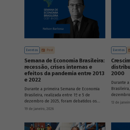
Eventos
Post
Eventos
Semana de Economia Brasileira:
Cresci
recessão, crises internas e
distrib
efeitos da pandemia entre 2013
2000
e 2022
Durante a
Brasileira
Durante a primeira Semana de Economia
dezembro 
Brasileira, realizada entre 1º e 5 de
principai
dezembro de 2025, foram debatidos os
13 de janeir
do país n
principais temas que marcaram a economia
19 de janeiro, 2026
participa
do país nos últimos 40 anos, com
renomado
participação de acadêmicos e economistas
renomados.