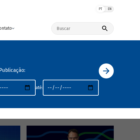
PT
EN
Buscar no site
ontato
Publicação:
até: