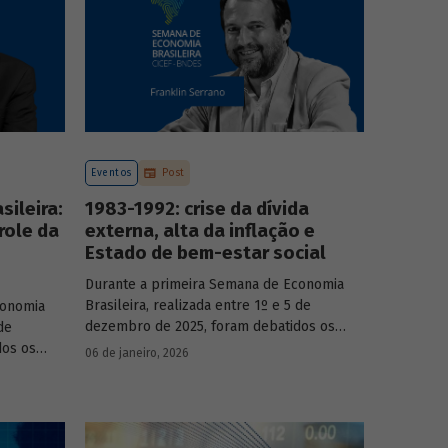
Eventos
Post
ileira:
1983-1992: crise da dívida
role da
externa, alta da inflação e
Estado de bem-estar social
Durante a primeira Semana de Economia
Brasileira, realizada entre 1º e 5 de
conomia
dezembro de 2025, foram debatidos os
de
principais temas que marcaram a economia
dos os
06 de janeiro, 2026
do país nos últimos 40 anos, com
a economia
participação de acadêmicos e economistas
renomados.
onomistas