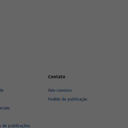
necessárias sólidas fontes de recursos.
Contato
de
Fale conosco
Pedido de publicação
eciais
 de publicações