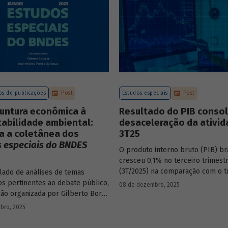
s de publicações
Post
Estudos especiais
Post
juntura econômica à
Resultado do PIB consol
abilidade ambiental:
desaceleração da ativid
a a coletânea dos
3T25
 especiais do BNDES
O produto interno bruto (PIB) bra
cresceu 0,1% no terceiro trimest
(3T/2025) na comparação com o t
ado de análises de temas
imediatamente anterior, na série 
s pertinentes ao debate público,
08 de dezembro, 2025
sazonalmente. O resultado ficou
ção organizada por Gilberto Borça
praticamente em linha com a med
ônio Pereira de Souza,
bro, 2025
expectativas de mercado (0,1%).
as do BNDES, reúne 25 textos da
dos especiais do BNDES