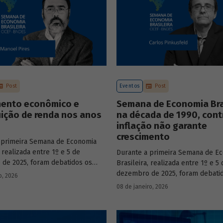
Post
Eventos
Post
mento econômico e
Semana de Economia Bras
uição de renda nos anos
na década de 1990, cont
inflação não garante
crescimento
 primeira Semana de Economia
, realizada entre 1º e 5 de
Durante a primeira Semana de E
de 2025, foram debatidos os
Brasileira, realizada entre 1º e 5 
s temas que marcaram a economia
dezembro de 2025, foram debati
o, 2026
os últimos 40 anos, com
principais temas que marcaram 
08 de janeiro, 2026
ção de acadêmicos e economistas
do país nos últimos 40 anos, com
s.
participação de acadêmicos e ec
renomados.