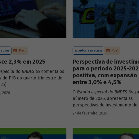
eciais
Post
Estudos especiais
Post
sce 2,3% em 2025
Perspectiva de investi
para o período 2025-202
especial do BNDES 65
comenta os
positiva, com expansão
s do PIB do quarto trimestre de
entre 3,0% e 4,5%
25).
O
Estudo especial do BNDES 64
, p
, 2026
número de 2026, apresenta as
perspectivas de investimento de 
setores da economia brasileira p
27 de fevereiro, 2026
período de 2025 a 2029.