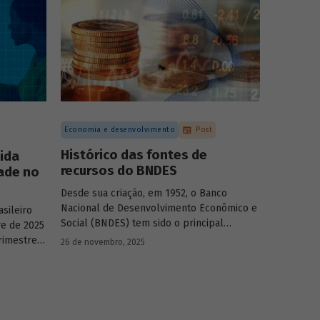
Economia e desenvolvimento
Post
Histórico das fontes de
ida
recursos do BNDES
ade no
Desde sua criação, em 1952, o Banco
Nacional de Desenvolvimento Econômico e
sileiro
Social (BNDES) tem sido o principal
re de 2025
financiador do desenvolvimento brasileiro,
rimestre
26 de novembro, 2025
ocupando um espaço central na economia
ajustada
do país, principalmente em momentos de
crise, como as de 2008 e da Covid-19, e no
iana das
combate à emergência climática. Para
exercer esse papel, no entanto, são