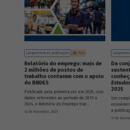
Lançamentos de publicações
Post
Lançamento
Relatório do emprego: mais de
Da con
2 milhões de postos de
sustent
trabalho contaram com o apoio
conheç
do BNDES
Estudos
2025
Publicado pela primeira vez em 2025, com
dados referentes ao período de 2019 a
Um compil
2024, o
Relatório do Emprego
traz
econômico
resultados relativos às contribuições da
a publica
12 de dezembro, 2025
atuação do Banco sobre o mercado de
e José Ant
11 de dezem
trabalho, especificamente sobre os
economist
empregos da economia.
série
Estu