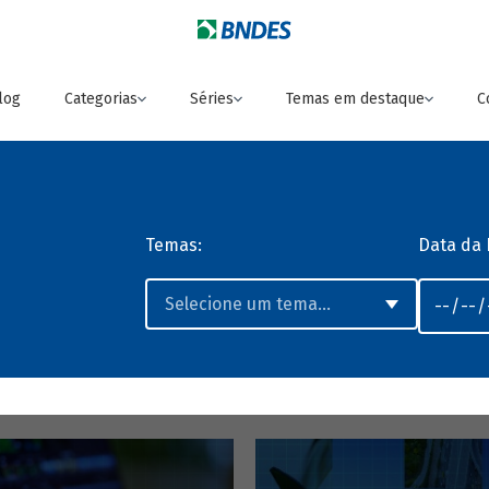
log
Categorias
Séries
Temas em destaque
C
Temas:
Data da 