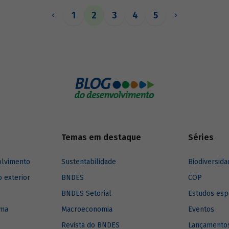
s ao longo de 2025.
1
2
3
4
5
Temas em destaque
Séries
olvimento
Sustentabilidade
Biodiversida
o exterior
BNDES
COP
BNDES Setorial
Estudos esp
ima
Macroeconomia
Eventos
Revista do BNDES
Lançamentos