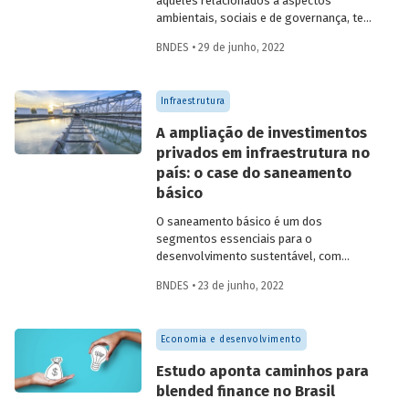
aqueles relacionados a aspectos
ambientais, sociais e de governança, tem
crescido nos últimos anos. Entenda as
BNDES • 29 de junho, 2022
origens desse tipo de investimento e
conheça os critérios utilizados para
avaliação de fatores ASG e os desafios
Infraestrutura
para impulsionar esse mercado
fundamental para o desenvolvimento
A ampliação de investimentos
sustentável.
privados em infraestrutura no
país: o case do saneamento
básico
O saneamento básico é um dos
segmentos essenciais para o
desenvolvimento sustentável, com
efeitos na saúde, na escolaridade e na
BNDES • 23 de junho, 2022
qualidade de vida da população. No Brasil,
os investimentos em água e esgoto ainda
precisam aumentar substancialmente
Economia e desenvolvimento
para que o país alcance as metas
universalização dos serviços até 2033,
Estudo aponta caminhos para
cumprindo o que está previsto no novo
blended finance no Brasil
marco legal do saneamento. Saiba como