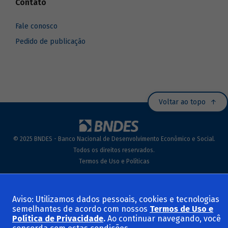
Contato
Fale conosco
Pedido de publicação
Voltar ao topo
© 2025 BNDES - Banco Nacional de Desenvolvimento Econômico e Social.
Todos os direitos reservados.
Termos de Uso e Políticas
Aviso: Utilizamos dados pessoais, cookies e tecnologias
semelhantes de acordo com nossos
Termos de Uso e
Política de Privacidade
.
Ao continuar navegando, você