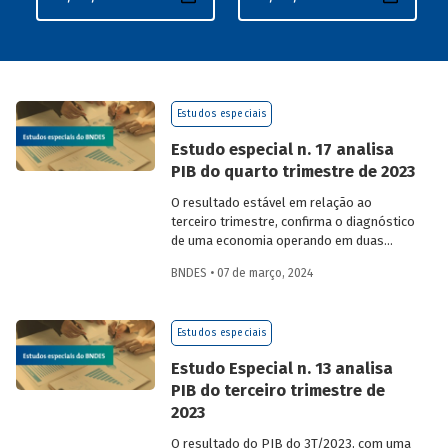
Estudos especiais
Estudo especial n. 17 analisa
PIB do quarto trimestre de 2023
O resultado estável em relação ao
terceiro trimestre, confirma o diagnóstico
de uma economia operando em duas
velocidades diferentes ao longo de 2023,
BNDES • 07 de março, 2024
com expansão nos dois primeiros
trimestres e uma relativa estagnação nos
últimos seis meses.
Estudos especiais
Estudo Especial n. 13 analisa
PIB do terceiro trimestre de
2023
O resultado do PIB do 3T/2023, com uma