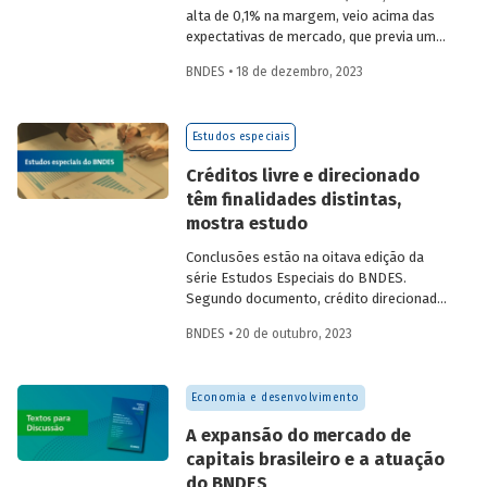
alta de 0,1% na margem, veio acima das
expectativas de mercado, que previa uma
queda de -0,2%. Com esse desempenho, o
BNDES • 18 de dezembro, 2023
nível da atividade econômica renovou seu
recorde, mantendo-se praticamente em
linha com a tendência observada entre
Estudos especiais
2017 e 2019, que teve uma alta de 0,5% ao
trimestre ou 1,8% em termos
Créditos livre e direcionado
anualizados.
têm finalidades distintas,
mostra estudo
Conclusões estão na oitava edição da
série Estudos Especiais do BNDES.
Segundo documento, crédito direcionado
é, em geral, ligado a políticas públicas e
BNDES • 20 de outubro, 2023
segmentos específicos, e o livre se
concentra em linhas de menor risco.
Economia e desenvolvimento
A expansão do mercado de
capitais brasileiro e a atuação
do BNDES