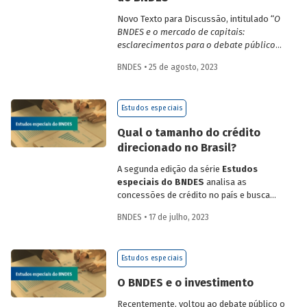
Novo Texto para Discussão, intitulado “
O
BNDES e o mercado de capitais:
esclarecimentos para o debate público
no Brasil
”, apresenta e discute alguns
BNDES • 25 de agosto, 2023
pontos da relação entre BNDES e
mercado de capitais que vêm sendo
negligenciados ou abordados de maneira
Estudos especiais
superficial no debate público.
Qual o tamanho do crédito
direcionado no Brasil?
A segunda edição da série
Estudos
especiais do BNDES
analisa as
concessões de crédito no país e busca
mostrar que nem todo crédito
BNDES • 17 de julho, 2023
direcionado é realizado a taxas
subsidiadas ou intermediado por bancos
públicos. O estudo apresenta a evolução
Estudos especiais
da participação do crédito direcionado no
total do crédito ao longo da última
O BNDES e o investimento
década, avaliando também como as
concessões se distribuem por diferentes
Recentemente, voltou ao debate público o