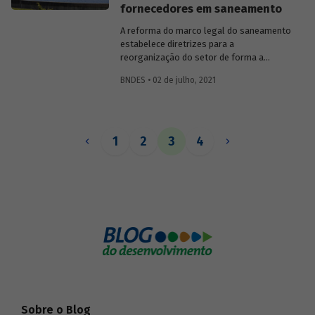
fornecedores em saneamento
A reforma do marco legal do saneamento
estabelece diretrizes para a
reorganização do setor de forma a
promover a universalização dos serviços
BNDES • 02 de julho, 2021
públicos de fornecimento de água e de
coleta e tratamento de esgoto. Para isso,
é necessário ampliar os investimentos no
setor, o que traz oportunidades e
desafios para a cadeia de fornecedores
1
2
3
4
quanto à oferta adequada dos insumos e
bens necessários ao alcance das metas.
Sobre o Blog