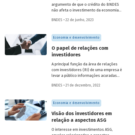
segmentos, incluindo a participação do
argumento de que o crédito do BNDES
BNDES.
não afeta o investimento da economia
brasileira. Na primeira edição da série
BNDES • 22 de junho, 2023
Estudos especiais do BNDES
,
analisamos a correlação entre os
desembolsos do BNDES e a taxa de
Economia e desenvolvimento
investimento no Brasil nos últimos vinte
anos, mostrando que esse argumento
O papel de relações com
não se sustenta.
investidores
A principal função da área de relações
com investidores (RI) de uma empresa é
levar a público informações acuradas
sobre a companhia, observando os
BNDES • 21 de dezembro, 2022
melhores padrões de divulgação, de
modo a permitir que o mercado funcione
de maneira eficiente.
Economia e desenvolvimento
Visão dos investidores em
relação a aspectos ASG
O interesse em investimentos ASG,