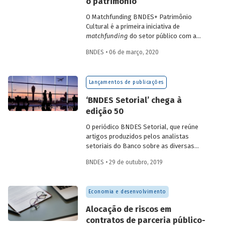
o patrimônio
O Matchfunding BNDES+ Patrimônio
Cultural é a primeira iniciativa de
matchfunding
do setor público com a
sociedade civil no Brasil e o maior
BNDES • 06 de março, 2020
programa desse tipo no mundo. A
combinação de recursos públicos com
privados é realizada por meio do
Lançamentos de publicações
financiamento coletivo (
crowdfunding
), o
que confere o protagonismo da
‘BNDES Setorial’ chega à
sociedade na escolha e no financiamento
edição 50
e acompanhamento dos projetos.
O periódico BNDES Setorial, que reúne
artigos produzidos pelos analistas
setoriais do Banco sobre as diversas
áreas em que a instituição atua, chega
BNDES • 29 de outubro, 2019
este ano a sua edição de nº 50,
completando 25 anos de publicação
contínua. Essa edição traz quatro novas
Economia e desenvolvimento
análises sobre os setores de aeroportos,
indústria naval, indústria de
Alocação de riscos em
transformação e resíduos sólidos.
contratos de parceria público-