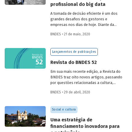
profissional do big data
Objetivos do Desenvolvimento
Sustentável (ODS). O estudo explora o
A tomada de decisão eficiente é um dos
papel dos bancos de desenvolvimento
grandes desafios dos gestores e
(BD) nessas agendas, à luz de
empresas nos dias de hoje. Diante da
referências internacionais e da
massiva disponibilidade de dados nas
experiência recente do BNDES.
BNDES • 21 de maio, 2020
próprias organizações e também em
fontes externas, as empresas têm
buscado novos métodos e recursos
Lançamentos de publicações
tecnológicos para obter e processar
informações de forma a melhorar sua
Revista do BNDES 52
tomada de decisão. Assim, a ciência de
dados, ou
data science
(DS), tem
Em sua mais recente edição, a Revista do
ganhado projeção como tema dos
BNDES traz oito novos artigos, passando
sistemas de informação capaz de se
por questões relacionadas a cultura,
tornar um diferencial na competição entre
educação, desenvolvimento sustentável,
as companhias.
BNDES • 29 de abril, 2020
governança corporativa em empresas
abertas, e navegação de cabotagem. A
edição traz ainda uma análise do
Social e cultura
profissional de ciência de dados e um
comunicado sobre a participação no 3º
Uma estratégia de
Congresso Uqbar de Finanças
financiamento inovadora para
Estruturadas.