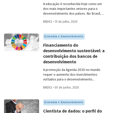
A educação é reconhecida hoje como um
dos mais importantes vetores para o
desenvolvimento dos países. No Brasil, a
melhoria da educação tem como um de
BNDES • 15 de julho, 2020
seus principais fatores a qualificação
docente. Nesse contexto, é preciso
refletir sobre as perspectivas da
Economia e desenvolvimento
educação a distância (EaD),
principalmente no que esta pode
Financiamento do
contribuir para a formação superior de
desenvolvimento sustentável: a
professores. Em estudo recente,
contribuição dos bancos de
publicado na Revista do BNDES 52, a
administradora do BNDES Angela
desenvolvimento
Markoski buscou contribuir para o
A promoção da Agenda 2030 no mundo
conhecimento sobre o tema, bem como
requer o aumento dos investimentos
avaliar o uso de obrigações de impacto
voltados para o desenvolvimento
social, também conhecidas como SIBs, no
sustentável. Estudo publicado na edição
financiamento à formação de professores
BNDES • 05 de junho, 2020
52 da Revista do BNDES visa elaborar um
no país.
levantamento de elementos para a
contribuição das instituições financeiras
Economia e desenvolvimento
de desenvolvimento para o financiamento
do desenvolvimento sustentável, em
Cientista de dados: o perfil do
particular para o atingimento dos