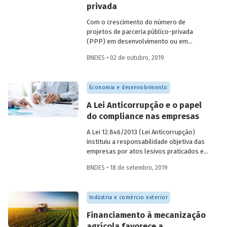
privada
Com o crescimento do número de
projetos de parceria público-privada
(PPP) em desenvolvimento ou em
execução nos diferentes entes
BNDES • 02 de outubro, 2019
federativos, cresce também o interesse
pela regulação contratual dos riscos
inerentes a esses projetos. A importância
Economia e desenvolvimento
da alocação de riscos não deve ser
diminuída, já que a materialização de
A Lei Anticorrupção e o papel
riscos costuma causar os problemas
do compliance nas empresas
mais graves nas relações contratuais.
Por isso, deve-se levar em conta a
A Lei 12.846/2013 (Lei Anticorrupção)
importância que decisões tomadas na
instituiu a responsabilidade objetiva das
fase de estruturação terão ao longo de
empresas por atos lesivos praticados em
todo o contrato e a gravidade das
seu interesse ou benefício. No entanto,
consequências atreladas a decisões
BNDES • 18 de setembro, 2019
ela prevê a possibilidade de redução das
equivocadas.
penalidades para empresas que
demonstrem possuir mecanismos e
Indústria e comércio exterior
procedimentos internos de integridade,
auditoria e incentivo à denúncia de
Financiamento à mecanização
irregularidades, além da aplicação efetiva
agrícola favorece a