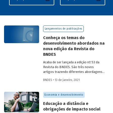
Lançamentos de publicações
Conheça os temas do
desenvolvimento abordados na
nova edição da Revista do
BNDES
Acaba de ser lançada a edição nº 53 da
Revista do BNDES. São três novos
artigos trazendo diferentes abordagens
sobre o desenvolvimento. Os estudos
BNDES • 13 de janeiro, 2021
tratam de temas como inovação e
empreendedorismo; modelo de atuação
indireto do Banco e setor portuário
Economia e desenvolvimento
brasileiro.
Educação a distância e
obrigações de impacto social