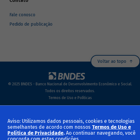
Contato
Fale conosco
Pedido de publicação
Voltar ao topo
© 2025 BNDES - Banco Nacional de Desenvolvimento Econômico e Social.
Todos os direitos reservados.
Termos de Uso e Políticas
Aviso: Utilizamos dados pessoais, cookies e tecnologias
semelhantes de acordo com nossos
Termos de Uso e
Política de Privacidade
.
Ao continuar navegando, você
concorda com estas condições.