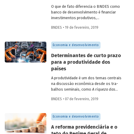
desenvolvimento para discutir formas de
O que de fato diferencia o BNDES como
ampliar a presença do capital privado em
banco de desenvolvimento é financiar
investimentos destinados aos objetivos
investimentos produtivos,
do desenvolvimento sustentável (ODS).
preferencialmente investimentos de
BNDES • 19 de fevereiro, 2019
longo prazo e prioritariamente
investimentos que tragam impacto
positivo sobre o desenvolvimento do
Economia e desenvolvimento
país. Como medir este impacto? A
metodologia da Tese de Impacto de
Determinantes de curto prazo
Investimento em Projetos (Tiip)
para a produtividade dos
desenvolvida pelo BNDES busca avaliar
países
os impactos esperados de um projeto de
investimento no Banco em variáveis
A produtividade é um dos temas centrais
econômicas, sociais e ambientais.
na discussão econômica desde os tra­
balhos seminais, como
A riqueza das
nações
ou
O capital
, permeando a obra de
BNDES • 07 de fevereiro, 2019
alguns dos economistas mais influentes
da primeira metade do século XX, como
Schumpeter. Sua importância decorre do
Economia e desenvolvimento
fato de ser, em última análise, o fator
preponderante na definição da
A reforma previdenciária e o
prosperidade de indivíduos, firmas e
teto do Regime Geral de