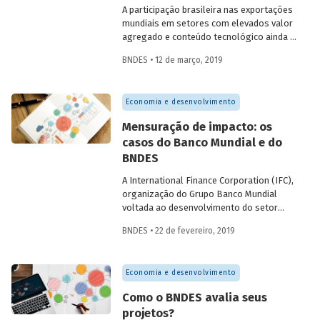
(BNDES).
A participação brasileira nas exportações
mundiais em setores com elevados valor
agregado e conteúdo tecnológico ainda é
restrita. Apesar de o Brasil estar bem
BNDES • 12 de março, 2019
situado no ranking de fornecedores
mundiais em relação a outros países em
desenvolvimento, algumas
Economia e desenvolvimento
características do padrão das
exportações nacionais parecem constituir
Mensuração de impacto: os
limitações a uma presença mais
casos do Banco Mundial e do
significativa nesse mercado, algo
BNDES
aparentemente comprovado pela queda
de market share brasileiro em 2012, na
A International Finance Corporation (IFC),
comparação com 2008, entenda.
organização do Grupo Banco Mundial
voltada ao desenvolvimento do setor
privado em países em desenvolvimento,
BNDES • 22 de fevereiro, 2019
apresentou recentemente, em
conferência anual da Organização para a
Cooperação e Desenvolvimento
Economia e desenvolvimento
Econômico (OCDE), a operacionalização
de seu sistema de mensuração de
Como o BNDES avalia seus
impacto. A conferência mobilizou mais de
projetos?
400 especialistas ligados à temática do