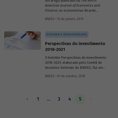
Em artigo publicado na
The North
American Journal of Economics and
Finance
, os economistas Ricardo
Barboza, do BNDES, e Gabriel
BNDES • 15 de janeiro, 2019
Vasconcelos, da PUC-Rio, investigam os
efeitos do Banco no investimento
agregado, com o objetivo de contribuir
Economia e desenvolvimento
para o debate público sobre os efeitos do
BNDES na economia brasileira.
Perspectivas do investimento
2018-2021
O boletim Perspectivas do investimento
2018-2021, elaborado pelo Comitê de
Assuntos Setoriais do BNDES, faz um
mapeamento dos planos de investimento
BNDES • 01 de outubro, 2018
em 20 setores da economia, sendo 12 da
indústria e oito da infraestrutura. Os
investimentos em perspectiva alcançam
R$ 1,03 trilhão, o que corresponde a uma
média anual de R$ 258 bilhões.
1
…
3
4
5