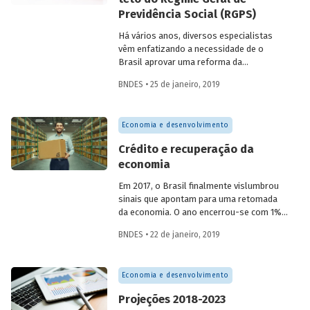
países.
Previdência Social (RGPS)
Há vários anos, diversos especialistas
vêm enfatizando a necessidade de o
Brasil aprovar uma reforma da
previdência social que leve a dilatar o
BNDES • 25 de janeiro, 2019
período de permanência das pessoas no
mercado de trabalho como forma de
combater os desequilíbrios fiscais
Economia e desenvolvimento
decorrentes da pressão do déficit
previdenciário e de o país se contrapor às
Crédito e recuperação da
tendências demográficas das próximas
economia
décadas.Há, porém, um outro debate,
subjacente e interno ao grupo dos que
Em 2017, o Brasil finalmente vislumbrou
defendem a necessidade de a previdência
sinais que apontam para uma retomada
ser reformada e que diz respeito à
da economia. O ano encerrou-se com 1%
natureza dessa reforma.
de crescimento do produto interno bruto
BNDES • 22 de janeiro, 2019
(PIB), recuperação dos empregos, do
consumo e da produção. Contudo, o
investimento continuou apresentando
Economia e desenvolvimento
resultado negativo. Essa combinação de
sinais divergentes justifica-se pela
Projeções 2018-2023
persistência de um ambiente de incerteza.