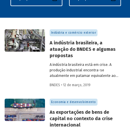
Indústria e comércio exterior
A indústria brasileira, a
atuação do BNDES e algumas
propostas
A indústria brasileira está em crise. A
produção industrial encontra-se
atualmente em patamar equivalente ao
observado em janeiro de 2004. Trata-se,
BNDES • 12 de março, 2019
portanto, de mais de uma década perdida.
Se confirmadas as atuais expectativas de
mercado para o crescimento industrial
Economia e desenvolvimento
até 2021, ainda assim não será possível
recuperar o tempo perdido. Para lidar com
As exportações de bens de
o problema, um pleito comum clama por
capital no contexto da crise
maior atuação do Banco Nacional de
internacional
Desenvolvimento Econômico e Social