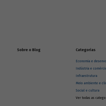
reprodução dos vários domínios da vida
social que ocorrem nesses sistemas, por
meio das vivências e experiências
históricas, orientam também processos de
construção de identidades e contribuem
para a conservação da biodiversidade.
Podem, assim, ser reconhecidas como
patrimônio cultural imaterial brasileiro.
Sobre o Blog
Categorias
Economia e desenv
Indústria e comérci
Infraestrutura
Meio ambiente e cl
Social e cultura
Ver todas as catego