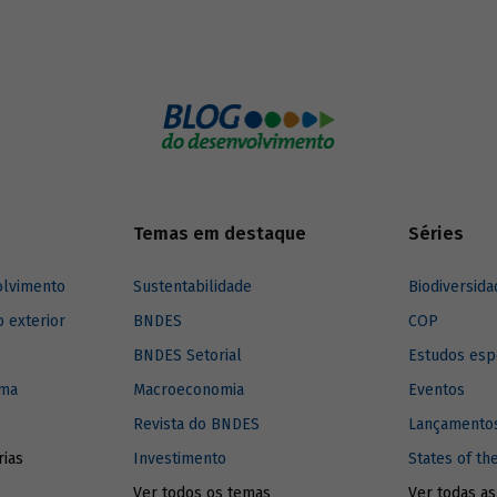
Temas em destaque
Séries
olvimento
Sustentabilidade
Biodiversida
o exterior
BNDES
COP
BNDES Setorial
Estudos esp
ima
Macroeconomia
Eventos
Revista do BNDES
Lançamentos
rias
Investimento
States of th
Ver todos os temas
Ver todas as