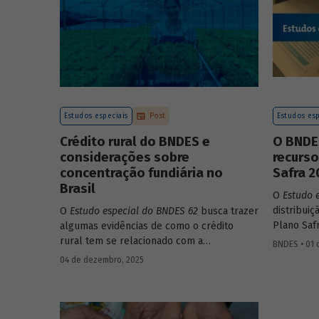
Estudos especiais
Post
Estudos esp
Crédito rural do BNDES e
O BNDE
considerações sobre
recurs
concentração fundiária no
Safra 
Brasil
O
Estudo 
distribui
O
Estudo especial do BNDES 62
busca trazer
Plano Saf
algumas evidências de como o crédito
demonstra
rural tem se relacionado com a
BNDES • 01 
participa
concentração de terras no país e qual o
04 de dezembro, 2025
montantes
papel desempenhado pelo BNDES.
ganhando 
operacion