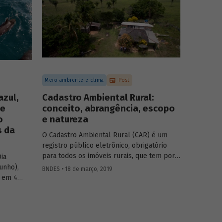
Meio ambiente e clima
Post
azul,
Cadastro Ambiental Rural:
 e
conceito, abrangência, escopo
o
e natureza
s da
O Cadastro Ambiental Rural (CAR) é um
registro público eletrônico, obrigatório
para todos os imóveis rurais, que tem por
ia
finalidade integrar as informações
unho),
BNDES • 18 de março, 2019
ambientais referentes à situação das áreas
a em 4
de preservação permanente (APP), das
as do
áreas de reserva legal, das florestas e dos
 destaques
remanescentes de vegetação nativa, das
Apoio à
áreas de uso restrito e das áreas
l com