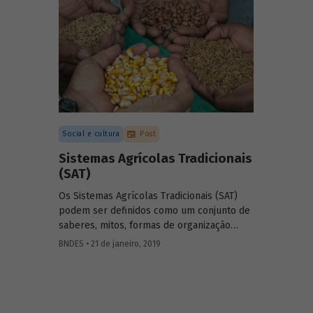
Social e cultura
Post
Sistemas Agrícolas Tradicionais
(SAT)
Os Sistemas Agrícolas Tradicionais (SAT)
podem ser definidos como um conjunto de
saberes, mitos, formas de organização
social, práticas, produtos,
BNDES • 21 de janeiro, 2019
técnicas/artefatos e outras manifestações
que compõem sistemas culturais
manejados por povos e comunidades
tradicionais. As dinâmicas de produção e