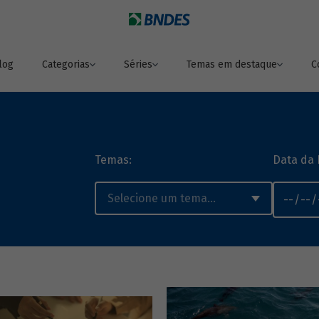
log
Categorias
Séries
Temas em destaque
C
Temas:
Data da 