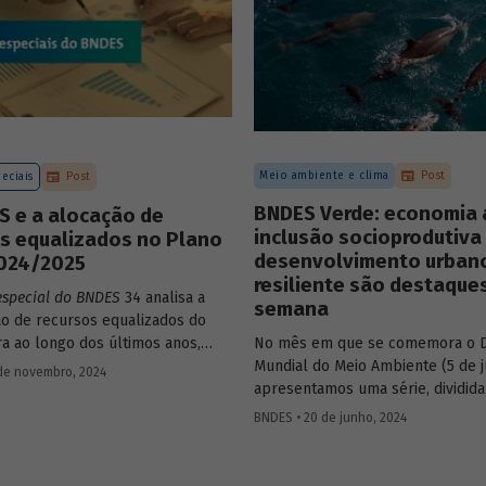
Meio ambiente e clima
Post
eciais
Post
BNDES Verde: economia 
S e a alocação de
inclusão socioprodutiva
os equalizados no Plano
desenvolvimento urban
2024/2025
resiliente são destaque
especial do BNDES
34 analisa a
semana
ção de recursos equalizados do
ra ao longo dos últimos anos,
No mês em que se comemora o D
ndo o crescimento da
Mundial do Meio Ambiente (5 de j
de novembro, 2024
ção do BNDES no repasse desses
apresentamos uma série, dividid
 e como esses recursos vem
partes, com as principais iniciativ
BNDES • 20 de junho, 2024
importância nas estatísticas
BNDES relacionadas ao tema. Os
ais do Banco.
da 3ª semana são: “BNDES Azul”, 
inclusão produtiva urbana e rura