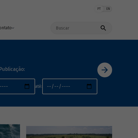
PT
EN
Buscar no site
ontato
Publicação:
até: