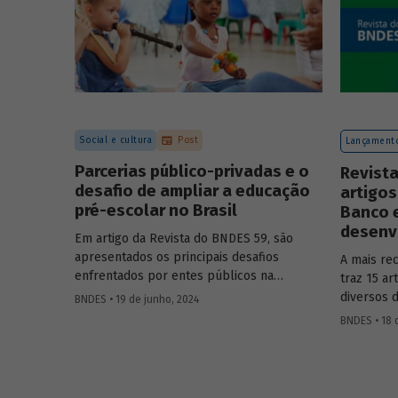
Social e cultura
Post
Lançamento
Parcerias público-privadas e o
Revista
desafio de ampliar a educação
artigos
pré-escolar no Brasil
Banco 
desenvo
Em artigo da Revista do BNDES 59, são
apresentados os principais desafios
A mais re
enfrentados por entes públicos na
traz 15 a
estruturação de PPPs de educação, bem
diversos 
BNDES • 19 de junho, 2024
como aprendizados e possíveis soluções
questões 
BNDES • 18 
para a adoção desses modelos com base
na experiência das equipes do BNDES.