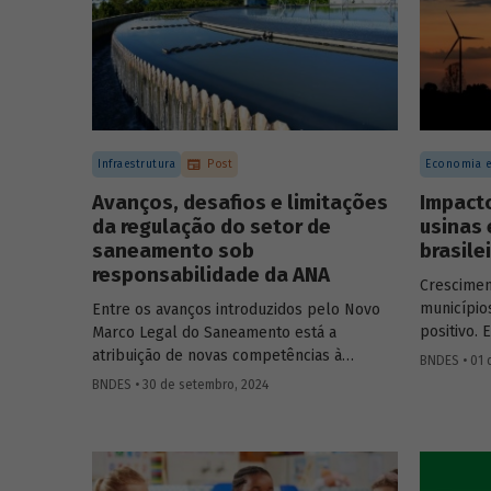
projetos d
societári
fundos de 
Infraestrutura
Post
Economia e
Avanços, desafios e limitações
Impact
da regulação do setor de
usinas 
saneamento sob
brasile
responsabilidade da ANA
Crescime
município
Entre os avanços introduzidos pelo Novo
positivo. 
Marco Legal do Saneamento está a
método de
atribuição de novas competências à
BNDES • 01 
resultados
Agência Nacional de Águas e Saneamento
BNDES • 30 de setembro, 2024
anos do i
Básico (ANA) para regularização do setor.
dispersão 
Artigo da Revista do BNDES 59 discute os
desafios desse percurso e a importância
de superá-los.