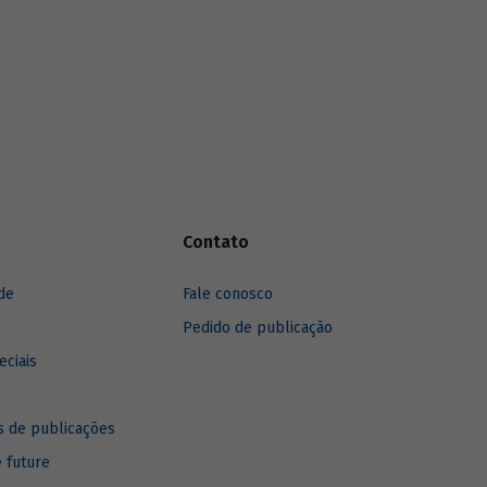
Saiba mais sobre o estudo no vídeo
gravado com o autor Leonardo Pamplona.
Contato
de
Fale conosco
Pedido de publicação
eciais
 de publicações
e future