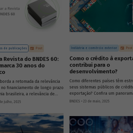
Indústria e comércio exterior
Post
s de publicações
Post
Como o crédito à expor
a Revista do BNDES 60:
contribui para o
 marca 30 anos do
desenvolvimento?
co
Como diferentes países têm estr
aborda a retomada da relevância
seus sistemas públicos de crédit
no financiamento de longo prazo
exportação? Confira um panoram
a brasileira, a relevância de
principais experiências internacio
mo FAT, Fundo Clima, Fundo
BNDES • 23 de maio, 2025
de julho, 2025
entenda como esses sistemas co
e FGI para o desenvolvimento,
para o crescimento econômico, a
as internacionais de sistemas
e a inserção competitiva no mer
de crédito à exportação, o novo
global.
mo da política industrial, um
ra calcular prêmio de risco em