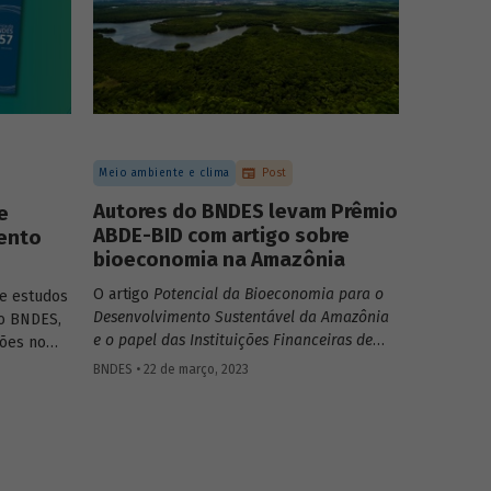
Meio ambiente e clima
Post
Autores do BNDES levam Prêmio
e
ABDE-BID com artigo sobre
ento
bioeconomia na Amazônia
O artigo
Potencial da Bioeconomia para o
e estudos
Desenvolvimento Sustentável da Amazônia
do BNDES,
e o papel das Instituições Financeiras de
ões no
Desenvolvimento,
de Leonardo Pamplona,
e no
BNDES • 22 de março, 2023
Nabil Kadri e Julio Salarini, especialistas do
ticas
BNDES, foi premiado com primeiro lugar na
categoria “Financiamento ao
desenvolvimento sustentável, inclusivo e
inovativo” do Prêmio ABDE-BID de 2022.