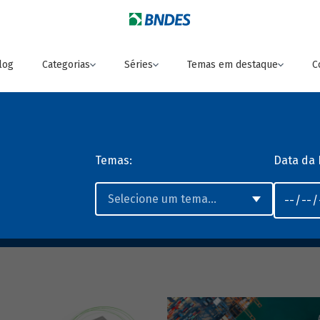
log
Categorias
Séries
Temas em destaque
C
Temas:
Data da 