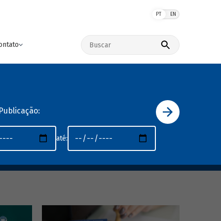
PT
EN
Buscar no site
ontato
Publicação:
até: