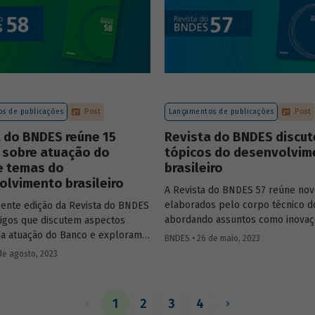
artigo completo.
s de publicações
Post
Lançamentos de publicações
Post
 do BNDES reúne 15
Revista do BNDES discut
 sobre atuação do
tópicos do desenvolvim
e temas do
brasileiro
lvimento brasileiro
A Revista do BNDES 57 reúne nov
elaborados pelo corpo técnico 
cente edição da Revista do BNDES
abordando assuntos como inovaç
rtigos que discutem aspectos
sistema financeiro, setor da saúd
da atuação do Banco e exploram
BNDES • 26 de maio, 2023
território da Amazônia Legal, polí
do desenvolvimento nacional.
de agosto, 2023
públicas e custos do modelo de
empréstimo indireto do BNDES.
1
2
3
4