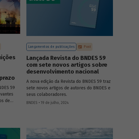
Lançamentos de publicações
Post
uições
Lançada Revista do BNDES 59
com sete novos artigos sobre
desenvolvimento nacional
 prazo
A nova edição da Revista do BNDES 59 traz
BNDES 59
sete novos artigos de autores do BNDES e
evantes
seus colaboradores.
os de
BNDES • 19 de julho, 2024
entos de
almente
vel.
esse o