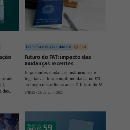
Economia e desenvolvimento
Post
tação
Futuro do FAT: impacto das
mudanças recentes
Importantes mudanças institucionais e
legislativas foram implementadas no FAT
uturado
ao longo dos últimos anos. O futuro do FAT
o à
– e das atividades por ele beneficiadas –
a das
BNDES • 28 de abril, 2025
depende do que será feito a partir delas.
nais e
Saiba mais no primeiro artigo da
Revista do
ntribuem
BNDES 60
.
 inovação
cado