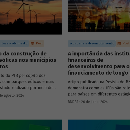
e infraestrutura e o controle
o de companhias abertas por
investimento no Brasil.
 desenvolvimento
Post
Economia e desenvolvimento
Post
o da construção de
A importância das instit
eólicas nos municípios
financeiras de
iros
desenvolvimento para o
financiamento de longo
nto do PIB
per capita
dos
s com parques eólicos é mais
Artigo publicado na Revista do 
Estudo realizado por meio de
demonstra como as IFDs são rel
 controle sintético, aponta
para países em diferentes estági
de agosto, 2024
 mais significativos dois a três
desenvolvimento, tanto nos mom
BNDES • 26 de julho, 2024
nício da construção, com
estabilidade quanto nos de crise
posterior.
econômica, contribuindo princip
para o desenvolvimento sustentá
Confira uma prévia do texto e ac