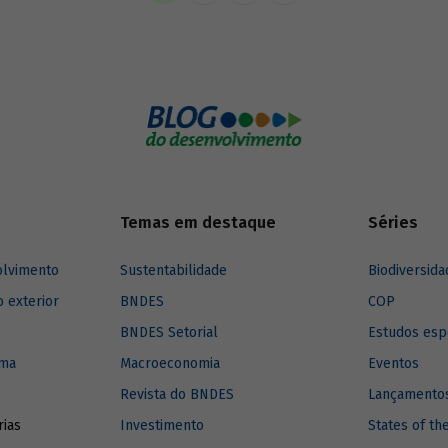
Temas em destaque
Séries
olvimento
Sustentabilidade
Biodiversida
o exterior
BNDES
COP
BNDES Setorial
Estudos esp
ima
Macroeconomia
Eventos
Revista do BNDES
Lançamentos
rias
Investimento
States of th