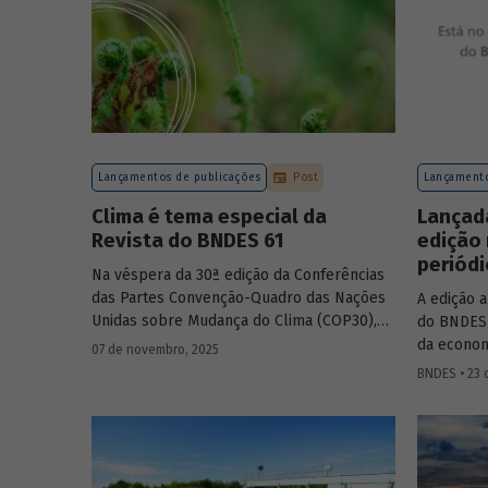
Lançamentos de publicações
Post
Lançamento
Clima é tema especial da
Lançad
Revista do BNDES 61
edição
periódi
Na véspera da 30ª edição da Conferências
das Partes Convenção-Quadro das Nações
A edição 
Unidas sobre Mudança do Clima (COP30),
do BNDES 
em Belém, o BNDES lança a edição 61 da
da economi
07 de novembro, 2025
Revista do BNDES.
fundos co
BNDES • 23 
Amazônia 
experiênci
públicos 
protagonis
método pa