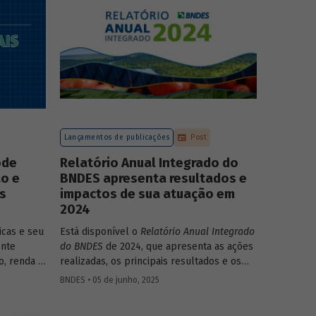
compromissos, planos de ações e metas,
com prazos e recursos definidos.
Lançamentos de publicações
Post
ode
Relatório Anual Integrado do
ão e
BNDES apresenta resultados e
s
impactos de sua atuação em
2024
icas e seu
Está disponível o
Relatório Anual Integrado
ente
do BNDES
de 2024, que apresenta as ações
, renda e
realizadas, os principais resultados e os
ão que
impactos de sua atuação no ano passado. O
BNDES • 05 de junho, 2025
ludentes.
documento mostra como o Banco
ata do
contribuiu com a retomada do crescimento