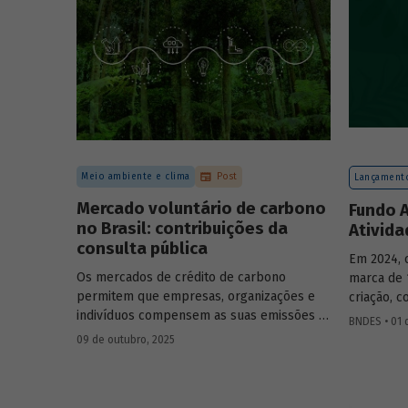
forma con
de cenári
Meio ambiente e clima
Post
Lançamento
Mercado voluntário de carbono
Fundo A
no Brasil: contribuições da
Ativid
consulta pública
Em 2024, 
Os mercados de crédito de carbono
marca de 
permitem que empresas, organizações e
criação, 
indivíduos compensem as suas emissões a
bilhão. I
BNDES • 01 
partir da compra de créditos gerados por
atuação e
09 de outubro, 2025
projetos de redução de emissões e/ou de
relatório 
captura de carbono. O BNDES e o MMA
realizaram uma consulta pública sobre a