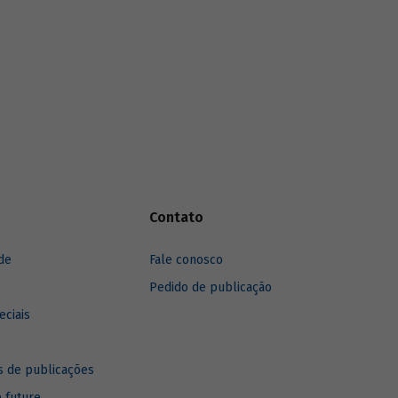
Contato
de
Fale conosco
Pedido de publicação
eciais
 de publicações
e future