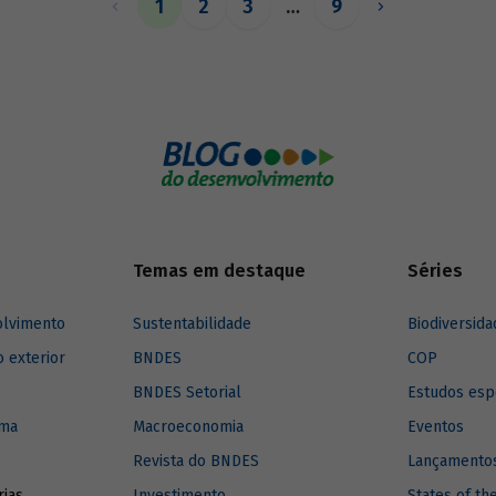
1
2
3
…
9
relacionam com o assunto.
Temas em destaque
Séries
olvimento
Sustentabilidade
Biodiversida
o exterior
BNDES
COP
BNDES Setorial
Estudos esp
ima
Macroeconomia
Eventos
Revista do BNDES
Lançamentos
rias
Investimento
States of th