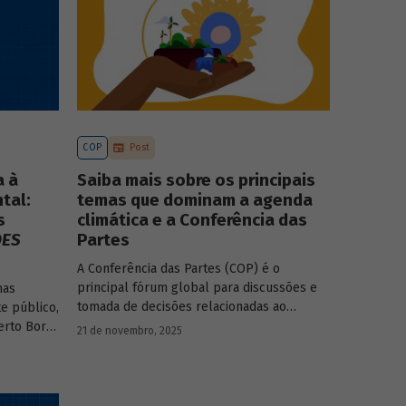
COP
Post
a à
Saiba mais sobre os principais
tal:
temas que dominam a agenda
s
climática e a Conferência das
DES
Partes
A Conferência das Partes (COP) é o
principal fórum global para discussões e
mas
tomada de decisões relacionadas ao
e público,
enfrentamento da crise climática. Tendo em
erto Borça
21 de novembro, 2025
vista a urgência cada vez maior do tema, o
principal objetivo é garantir que as
textos da
discussões das mesas de negociações
saiam do discurso e resultem em