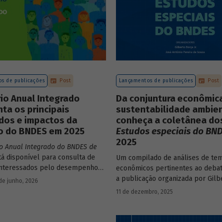
s de publicações
Post
Lançamentos de publicações
Post
io Anual Integrado
Da conjuntura econômic
ta os principais
sustentabilidade ambien
dos e impactos da
conheça a coletânea do
o do BNDES em 2025
Estudos especiais do BN
2025
io Anual Integrado do BNDES de
tá disponível para consulta de
Um compilado de análises de te
interessados pelo desempenho
econômicos pertinentes ao debat
 bem como por sua prestação de
a publicação organizada por Gilb
de junho, 2026
 documento apresenta as ações
e José Antônio Pereira de Souza,
11 de dezembro, 2025
, os principais resultados, os
economistas do BNDES, reúne 25 
de sua atuação no ano, e mostra
série
Estudos especiais do BNDES
NDES permanece crescendo de
divulgados ao longo de 2025.