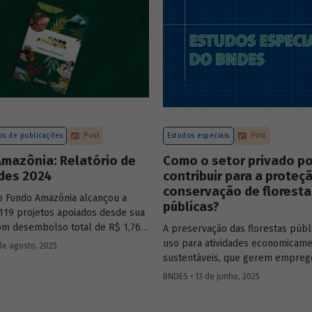
sistente e sólida, mesmo diante
os desafiadores.
s de publicações
Post
Estudos especiais
Post
mazônia: Relatório de
Como o setor privado p
ades 2024
contribuir para a proteç
conservação de floresta
o Fundo Amazônia alcançou a
públicas?
119 projetos apoiados desde sua
com desembolso total de R$ 1,76
A preservação das florestas públ
nformações detalhadas sobre sua
uso para atividades economicam
de agosto, 2025
 os projetos estão reunidas no
sustentáveis, que gerem emprego
2024.
desenvolvimento para a populaç
BNDES • 13 de junho, 2025
vive nessas regiões, não são exc
O
Estudo Especial do BNDES 50
tr