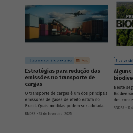
certificação de carbono no mercado
voluntário do Brasil e reuniram
contribuições da sociedade civil,
especialistas e entidades do setor visando
avaliar os desafios e oportunidades desse
mercado. Conheça os resultados.
Indústria e comércio exterior
Post
Biodiversi
Estratégias para redução das
Alguns 
emissões no transporte de
biodiv
cargas
Neste se
O transporte de cargas é um dos principais
Biodivers
emissores de gases de efeito estufa no
dos conce
Brasil. Quais medidas podem ser adotadas
natureza, 
BNDES • 17 d
para reduzir seu impacto ambiental?
entre outr
BNDES • 25 de fevereiro, 2025
Confira as estratégias que podem tornar o
setor mais sustentável.