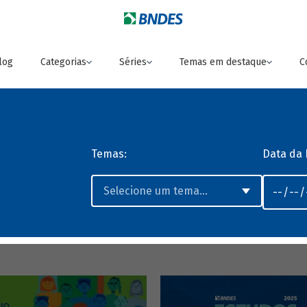
log
Categorias
Séries
Temas em destaque
C
Temas:
Data da 