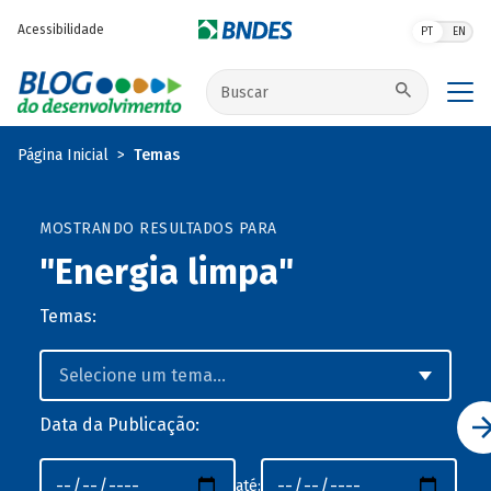
Pular para o conteúdo principal
Acessibilidade
PT
EN
Buscar no site
Página Inicial
Temas
MOSTRANDO RESULTADOS PARA
"Energia limpa"
Temas:
Data da Publicação:
até: