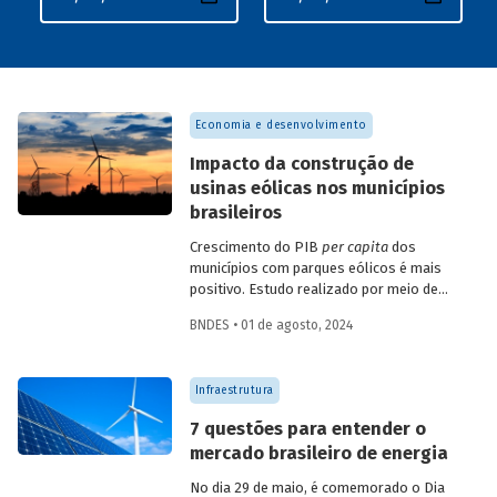
Economia e desenvolvimento
Impacto da construção de
usinas eólicas nos municípios
brasileiros
Crescimento do PIB
per capita
dos
municípios com parques eólicos é mais
positivo. Estudo realizado por meio de
método de controle sintético, aponta
BNDES • 01 de agosto, 2024
resultados mais significativos dois a três
anos do início da construção, com
dispersão posterior.
Infraestrutura
7 questões para entender o
mercado brasileiro de energia
No dia 29 de maio, é comemorado o Dia