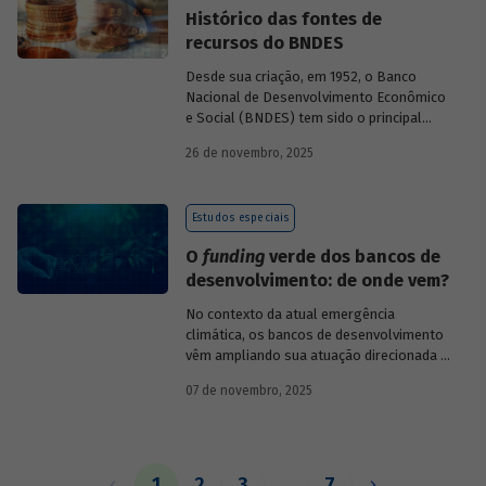
Histórico das fontes de
recursos do BNDES
Desde sua criação, em 1952, o Banco
Nacional de Desenvolvimento Econômico
e Social (BNDES) tem sido o principal
financiador do desenvolvimento
26 de novembro, 2025
brasileiro, ocupando um espaço central
na economia do país, principalmente em
momentos de crise, como as de 2008 e
Estudos especiais
da Covid-19, e no combate à emergência
climática. Para exercer esse papel, no
O
funding
verde dos bancos de
entanto, são necessárias sólidas fontes
desenvolvimento: de onde vem?
de recursos.
No contexto da atual emergência
climática, os bancos de desenvolvimento
vêm ampliando sua atuação direcionada à
descarbonização e preservação ambiental
07 de novembro, 2025
e, consequentemente, buscado novas
fontes de recursos para esse fim. O
Estudo especial do BNDES 61
analisa de
onde vem o
funding
verde dos principais
bancos de desenvolvimento, comparando
1
2
3
…
7