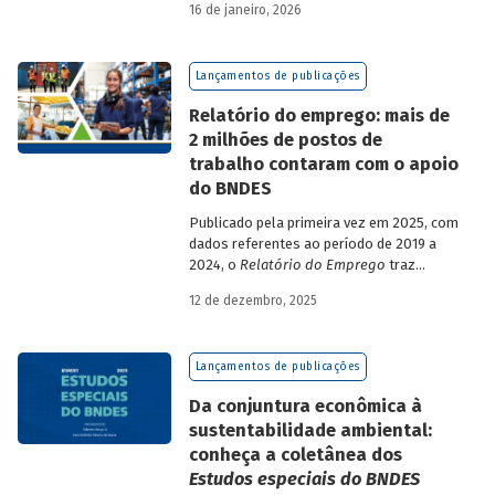
16 de janeiro, 2026
analisa a estratégia de diversificação das
fontes de recursos adotada pelo BNDES
diante dos atuais desafios de
Lançamentos de publicações
sustentabilidade social, ambiental e
climática.
Relatório do emprego: mais de
2 milhões de postos de
trabalho contaram com o apoio
do BNDES
Publicado pela primeira vez em 2025, com
dados referentes ao período de 2019 a
2024, o
Relatório do Emprego
traz
resultados relativos às contribuições da
12 de dezembro, 2025
atuação do Banco sobre o mercado de
trabalho, especificamente sobre os
empregos da economia.
Lançamentos de publicações
Da conjuntura econômica à
sustentabilidade ambiental:
conheça a coletânea dos
Estudos especiais do BNDES