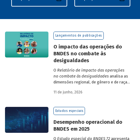
Lançamentos de publicações
O impacto das operações do
BNDES no combate às
desigualdades
O
Relatório de impacto das operações
no combate às desigualdades
analisa as
dimensões regional, de gênero e de raça,
que contribuem para a elevada
11 de junho, 2026
desigualdade de renda no Brasil, no
contexto das operações de crédito do
BNDES.
Estudos especiais
Desempenho operacional do
BNDES em 2025
O
Estudo especial do BNDES 72
apresenta