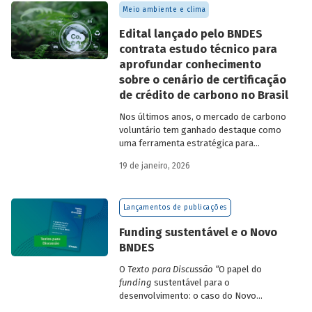
Meio ambiente e clima
Edital lançado pelo BNDES
contrata estudo técnico para
aprofundar conhecimento
sobre o cenário de certificação
de crédito de carbono no Brasil
Nos últimos anos, o mercado de carbono
voluntário tem ganhado destaque como
uma ferramenta estratégica para
empresas que buscam reduzir sua pegada
19 de janeiro, 2026
de carbono e demonstrar compromisso
climático.
Lançamentos de publicações
Funding sustentável e o Novo
BNDES
O
Texto para Discussão
“
O papel do
funding
sustentável para o
desenvolvimento: o caso do Novo
BNDES
”
, de autoria de João Emboava Vaz,