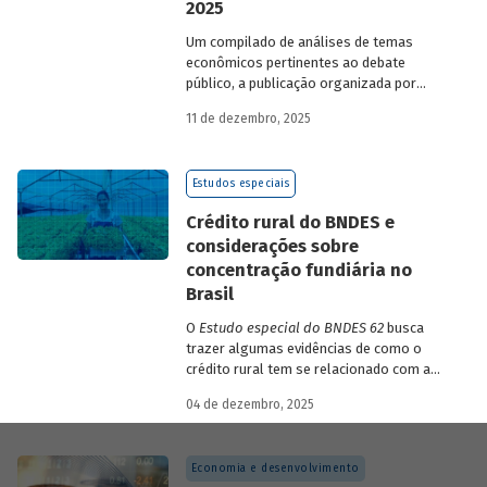
2025
Um compilado de análises de temas
econômicos pertinentes ao debate
público, a publicação organizada por
Gilberto Borça e José Antônio Pereira de
11 de dezembro, 2025
Souza, economistas do BNDES, reúne 25
textos da série
Estudos especiais do
BNDES
divulgados ao longo de 2025.
Estudos especiais
Crédito rural do BNDES e
considerações sobre
concentração fundiária no
Brasil
O
Estudo especial do BNDES 62
busca
trazer algumas evidências de como o
crédito rural tem se relacionado com a
concentração de terras no país e qual o
04 de dezembro, 2025
papel desempenhado pelo BNDES.
Economia e desenvolvimento