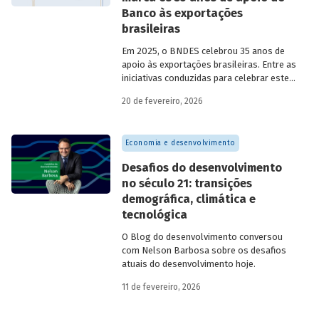
Banco às exportações
brasileiras
Em 2025, o BNDES celebrou 35 anos de
apoio às exportações brasileiras. Entre as
iniciativas conduzidas para celebrar este
marco, relevante tanto para a instituição
20 de fevereiro, 2026
quanto para a história do
desenvolvimento econômico e social do
Brasil, está o lançamento da publicação
Economia e desenvolvimento
“BNDES Exim: 35 anos de apoio às
exportações brasileiras”.
Desafios do desenvolvimento
no século 21: transições
demográfica, climática e
tecnológica
O Blog do desenvolvimento conversou
com Nelson Barbosa sobre os desafios
atuais do desenvolvimento hoje.
11 de fevereiro, 2026