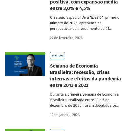
positiva, com expansão média
entre 3,0% e 4,5%
O
Estudo especial do BNDES 64
, primeiro
número de 2026, apresenta as
perspectivas de investimento de 21
setores da economia brasileira para o
27 de fevereiro, 2026
período de 2025 a 2029.
Eventos
Semana de Economia
Brasileira: recessão, crises
internas e efeitos da pandemia
entre 2013 e 2022
Durante a primeira Semana de Economia
Brasileira, realizada entre 1º e 5 de
dezembro de 2025, foram debatidos os
principais temas que marcaram a
19 de janeiro, 2026
economia do país nos últimos 40 anos,
com participação de acadêmicos e
economistas renomados.