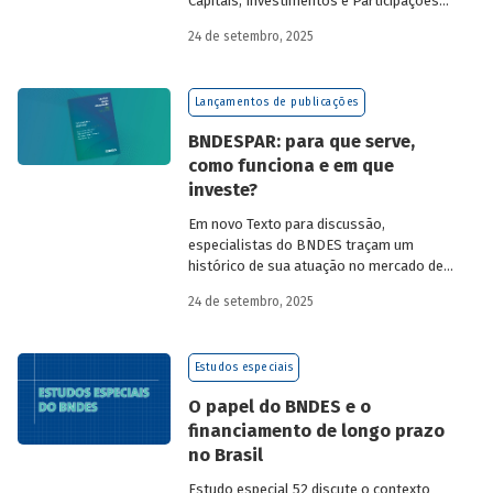
Capitais, Investimentos e Participações
do BNDES, e representantes de duas das
24 de setembro, 2025
novas empresas investidas pela
BNDESPAR – Vinicius Mazza, Diretor de
Finanças e Gente e Gestão da Santa Clara
Lançamentos de publicações
Agrociência Industrial, e Eduardo Couto,
CFO da Eve Air Mobility – sobre a
BNDESPAR: para que serve,
importância da atuação de bancos de
como funciona e em que
desenvolvimento no mercado de capitais,
investe?
a nova estratégia do BNDES e os planos
das investidas.
Em novo Texto para discussão,
especialistas do BNDES traçam um
histórico de sua atuação no mercado de
capitais, apontando a importância dessa
24 de setembro, 2025
atividade para o desenvolvimento e
explicando a nova estratégia de
investimentos da BNDESPAR.
Estudos especiais
O papel do BNDES e o
financiamento de longo prazo
no Brasil
Estudo especial 52 discute o contexto