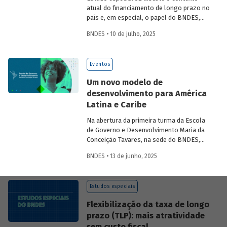
atual do financiamento de longo prazo no
país e, em especial, o papel do BNDES,
analisando seu posicionamento no
BNDES • 10 de julho, 2025
mercado de crédito e a evolução das
debêntures de infraestrutura no país.
Eventos
Um novo modelo de
desenvolvimento para América
Latina e Caribe
Na abertura da primeira turma da Escola
de Governo e Desenvolvimento Maria da
Conceição Tavares, na sede do BNDES,
Aloizio Mercadante, presidente do BNDES,
BNDES • 13 de junho, 2025
José Manuel Salazar-Xirinachs, Secretário
Executivo da Cepal e Esther Dweck,
Ministra de Gestão e Inovação para o
Estudos especiais
Setor Público debatarem um novo
modelo de desenvolvimento para a
Flexibilização da taxa de longo
região.
prazo (TLP): mais atratividade
sem custo fiscal