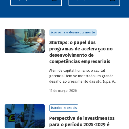
Economia e desenvolvimento
Startups
: o papel dos
programas de aceleração no
desenvolvimento de
competências empresariais
Além de capital humano, o capital
gerencial tem se mostrado um grande
desafio ao crescimento das
startups
. A
avaliação do BNDES Garagem demonstra
12 de março, 2026
como programas de aceleração têm
contribuído para a superação desse
desafio.
Estudos especiais
Perspectiva de investimentos
para o período 2025-2029 é