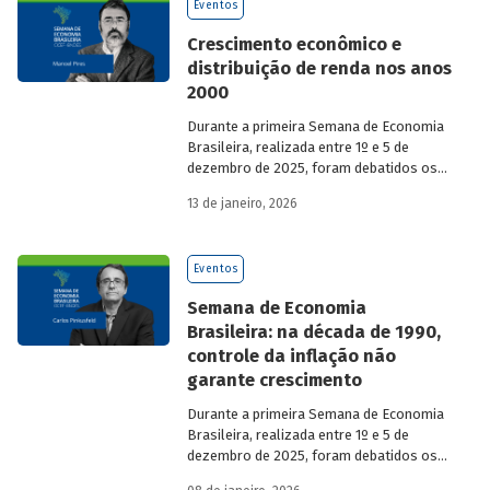
Eventos
Crescimento econômico e
distribuição de renda nos anos
2000
Durante a primeira Semana de Economia
Brasileira, realizada entre 1º e 5 de
dezembro de 2025, foram debatidos os
principais temas que marcaram a
13 de janeiro, 2026
economia do país nos últimos 40 anos,
com participação de acadêmicos e
economistas renomados.
Eventos
Semana de Economia
Brasileira: na década de 1990,
controle da inflação não
garante crescimento
Durante a primeira Semana de Economia
Brasileira, realizada entre 1º e 5 de
dezembro de 2025, foram debatidos os
principais temas que marcaram a