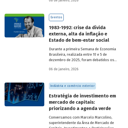
08 de janeiro, 2026
economia do país nos últimos 40 anos,
com participação de acadêmicos e
economistas renomados.
Eventos
1983-1992: crise da dívida
externa, alta da inflação e
Estado de bem-estar social
Durante a primeira Semana de Economia
Brasileira, realizada entre 1º e 5 de
dezembro de 2025, foram debatidos os
principais temas que marcaram a
06 de janeiro, 2026
economia do país nos últimos 40 anos,
com participação de acadêmicos e
economistas renomados.
Indústria e comércio exterior
Estratégia de investimento em
mercado de capitais:
priorizando a agenda verde
Conversamos com
Marcelo Marcolino,
superintendente da Área de Mercado de