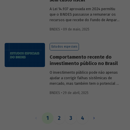
A Lei 14.937 aprovada em 2024 permitiu
que o BNDES passasse a remunerar os
recursos que recebe do Fundo de Amparo
ao Trabalhador (FAT) tanto pela Selic
BNDES • 09 de maio, 2025
quanto por taxas nominais prefixadas de
mercado. O
Estudo especial 47
analisa o
impacto dessa mudança na atratividade
Estudos especiais
do apoio do BNDES.
Comportamento recente do
investimento público no Brasil
O investimento público pode não apenas
ajudar a corrigir falhas sistêmicas de
mercado, mas também tem o potencial de
gerar externalidades positivas para a
BNDES • 29 de abril, 2025
economia, com efeitos multiplicadores e
aceleradores, bem como de coordenação.
O
Estudo especial do BNDES 46
dá um
panorama do comportamento agregado
do investi­mento público no Brasil nos
1
2
3
4
últimos anos, destacando sua
recuperação mais recente.