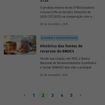
3T25
O produto interno bruto (PIB) brasileiro
cresceu 0,1% no terceiro trimestre de
2025 (3T/2025) na comparação com o
trimestre imediatamente anterior, na
08 de dezembro, 2025
série ajustada sazonalmente. O resultado
ficou praticamente em linha com a
mediana das expectativas de mercado
Economia e desenvolvimento
(0,1%).
Histórico das fontes de
recursos do BNDES
Desde sua criação, em 1952, o Banco
Nacional de Desenvolvimento Econômico
e Social (BNDES) tem sido o principal
financiador do desenvolvimento
26 de novembro, 2025
brasileiro, ocupando um espaço central
na economia do país, principalmente em
momentos de crise, como as de 2008 e
da Covid-19, e no combate à emergência
climática. Para exercer esse papel, no
1
2
3
4
5
entanto, são necessárias sólidas fontes
de recursos.