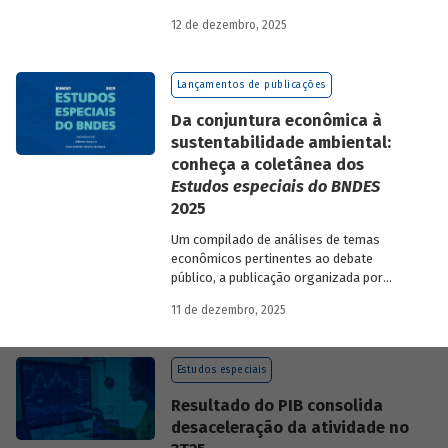
resultados relativos às contribuições da
12 de dezembro, 2025
atuação do Banco sobre o mercado de
trabalho, especificamente sobre os
empregos da economia.
Lançamentos de publicações
Da conjuntura econômica à
sustentabilidade ambiental:
conheça a coletânea dos
Estudos especiais do BNDES
2025
Um compilado de análises de temas
econômicos pertinentes ao debate
público, a publicação organizada por
Gilberto Borça e José Antônio Pereira de
11 de dezembro, 2025
Souza, economistas do BNDES, reúne 25
textos da série
Estudos especiais do
BNDES
divulgados ao longo de 2025.
Estudos especiais
Resultado do PIB consolida
desaceleração da atividade no