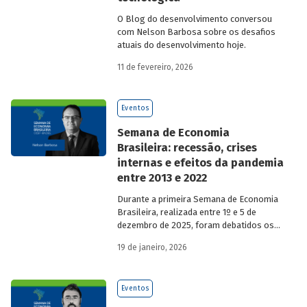
O Blog do desenvolvimento conversou
com Nelson Barbosa sobre os desafios
atuais do desenvolvimento hoje.
11 de fevereiro, 2026
Eventos
Semana de Economia
Brasileira: recessão, crises
internas e efeitos da pandemia
entre 2013 e 2022
Durante a primeira Semana de Economia
Brasileira, realizada entre 1º e 5 de
dezembro de 2025, foram debatidos os
principais temas que marcaram a
19 de janeiro, 2026
economia do país nos últimos 40 anos,
com participação de acadêmicos e
economistas renomados.
Eventos