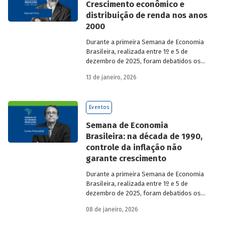
Crescimento econômico e
distribuição de renda nos anos
2000
Durante a primeira Semana de Economia
Brasileira, realizada entre 1º e 5 de
dezembro de 2025, foram debatidos os
principais temas que marcaram a
13 de janeiro, 2026
economia do país nos últimos 40 anos,
com participação de acadêmicos e
economistas renomados.
Eventos
Semana de Economia
Brasileira: na década de 1990,
controle da inflação não
garante crescimento
Durante a primeira Semana de Economia
Brasileira, realizada entre 1º e 5 de
dezembro de 2025, foram debatidos os
principais temas que marcaram a
08 de janeiro, 2026
economia do país nos últimos 40 anos,
com participação de acadêmicos e