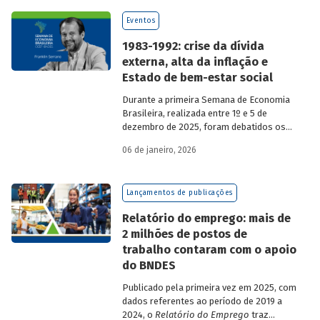
economistas renomados.
Eventos
1983-1992: crise da dívida
externa, alta da inflação e
Estado de bem-estar social
Durante a primeira Semana de Economia
Brasileira, realizada entre 1º e 5 de
dezembro de 2025, foram debatidos os
principais temas que marcaram a
06 de janeiro, 2026
economia do país nos últimos 40 anos,
com participação de acadêmicos e
economistas renomados.
Lançamentos de publicações
Relatório do emprego: mais de
2 milhões de postos de
trabalho contaram com o apoio
do BNDES
Publicado pela primeira vez em 2025, com
dados referentes ao período de 2019 a
2024, o
Relatório do Emprego
traz