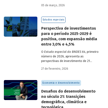
05 de março, 2026
Estudos especiais
Perspectiva de investimentos
para o período 2025-2029 é
positiva, com expansão média
entre 3,0% e 4,5%
O
Estudo especial do BNDES 64
, primeiro
número de 2026, apresenta as
perspectivas de investimento de 21
setores da economia brasileira para o
27 de fevereiro, 2026
período de 2025 a 2029.
Economia e desenvolvimento
Desafios do desenvolvimento
no século 21: transições
demográfica, climática e
tecnológica