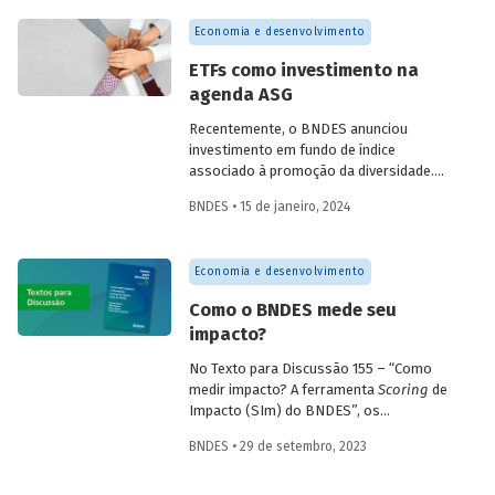
Economia e desenvolvimento
ETFs como investimento na
agenda ASG
Recentemente, o BNDES anunciou
investimento em fundo de índice
associado à promoção da diversidade.
Trata-se de iniciativa de desenvolvimento
BNDES • 15 de janeiro, 2024
do mercado brasileiro de ETFs e da
promoção da agenda ambiental, social e
de governança (ASG).
Economia e desenvolvimento
Como o BNDES mede seu
impacto?
No Texto para Discussão 155 – “Como
medir impacto? A ferramenta
Scoring
de
Impacto (SIm) do BNDES”, os
economistas Ricardo Barboza, Fábio
BNDES • 29 de setembro, 2023
Roitman, Sandro Peixoto e Antonio
Marcos Ambrozio apresentam o
instrumento desenvolvido pelo Banco