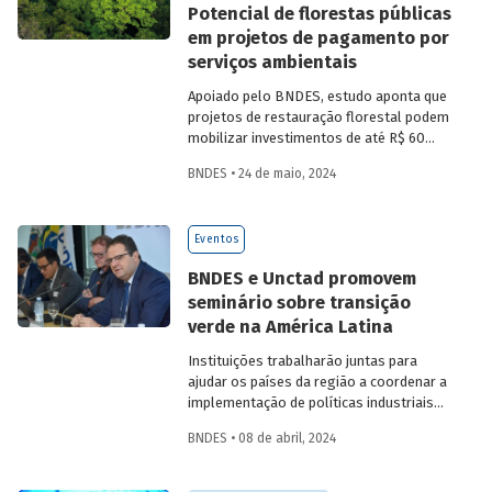
Potencial de florestas públicas
em projetos de pagamento por
serviços ambientais
Apoiado pelo BNDES, estudo aponta que
projetos de restauração florestal podem
mobilizar investimentos de até R$ 60
bilhões ao longo de 30 anos,
BNDES • 24 de maio, 2024
principalmente na Amazônia. Áreas
mapeadas têm potencial de gerar até 25,9
milhões de unidades de crédito de
Eventos
carbono verificadas (VUC) anualmente
nesse tipo de iniciativa.
BNDES e Unctad promovem
seminário sobre transição
verde na América Latina
Instituições trabalharão juntas para
ajudar os países da região a coordenar a
implementação de políticas industriais
para a economia verde
BNDES • 08 de abril, 2024