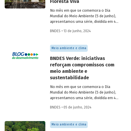
Floresta Viva
No mês em que se comemora o Dia
Mundial do Meio Ambiente (5 de junho),
apresentamos uma série, dividida em 4
partes, com as principais iniciativas do
BNDES • 13 de junho, 2024
BNDES relacionadas ao tema. Os
destaques da 2ª semana são: “Sertão
Vivo” e “Floresta Viva”.
Meio ambiente e clima
BNDES Verde: iniciativas
reforçam compromissos com
meio ambiente e
sustentabilidade
No mês em que se comemora o Dia
Mundial do Meio Ambiente (5 de junho),
apresentamos uma série, dividida em 4
partes, com as principais iniciativas do
BNDES • 05 de junho, 2024
BNDES relacionadas ao tema. Esta
semana, os destaques são: Fundo
Amazônia e Estruturação de Soluções de
Meio ambiente e clima
Parques e Florestas.