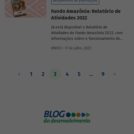
Lançamentos de publicações
Fundo Amazônia: Relatório de
Atividades 2022
Já está disponível o Relatório de
Atividades do Fundo Amazônia 2022, com
informações sobre o funcionamento do
fundo, sua governança, captações de
BNDES • 17 de julho, 2023
recursos, monitoramento e avaliação de
resultados, projetos concluídos e em
andamento.
1
2
3
4
5
…
9