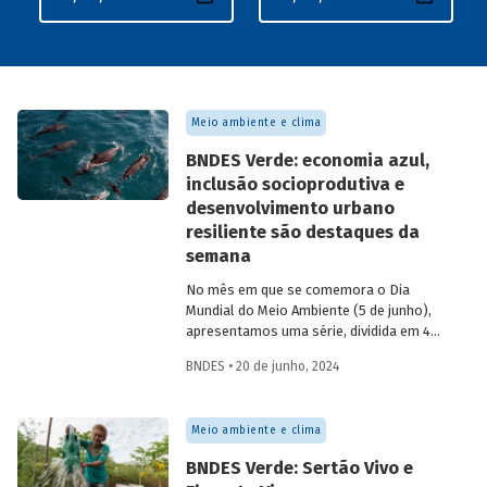
Meio ambiente e clima
BNDES Verde: economia azul,
inclusão socioprodutiva e
desenvolvimento urbano
resiliente são destaques da
semana
No mês em que se comemora o Dia
Mundial do Meio Ambiente (5 de junho),
apresentamos uma série, dividida em 4
partes, com as principais iniciativas do
BNDES • 20 de junho, 2024
BNDES relacionadas ao tema. Os
destaques da 3ª semana são: “BNDES
Azul”, Apoio à inclusão produtiva urbana e
Meio ambiente e clima
rural com geração de renda e trabalho e
Financiamento à gestão pública e
BNDES Verde: Sertão Vivo e
desenvolvimento urbano resiliente.