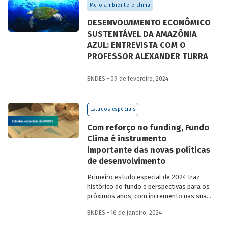
Meio ambiente e clima
DESENVOLVIMENTO ECONÔMICO
SUSTENTÁVEL DA AMAZÔNIA
AZUL: ENTREVISTA COM O
PROFESSOR ALEXANDER TURRA
BNDES • 09 de fevereiro, 2024
Estudos especiais
Com reforço no funding, Fundo
Clima é instrumento
importante das novas políticas
de desenvolvimento
Primeiro estudo especial de 2024 traz
histórico do fundo e perspectivas para os
próximos anos, com incremento nas suas
fontes de recursos e novos eixos de
BNDES • 16 de janeiro, 2024
atuação.