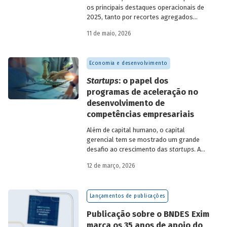
os principais destaques operacionais de
2025, tanto por recortes agregados
quanto em relação a atuações mais
11 de maio, 2026
específicas do Banco.
Economia e desenvolvimento
Startups
: o papel dos
programas de aceleração no
desenvolvimento de
competências empresariais
Além de capital humano, o capital
gerencial tem se mostrado um grande
desafio ao crescimento das
startups
. A
avaliação do BNDES Garagem demonstra
12 de março, 2026
como programas de aceleração têm
contribuído para a superação desse
desafio.
Lançamentos de publicações
Publicação sobre o BNDES Exim
marca os 35 anos de apoio do