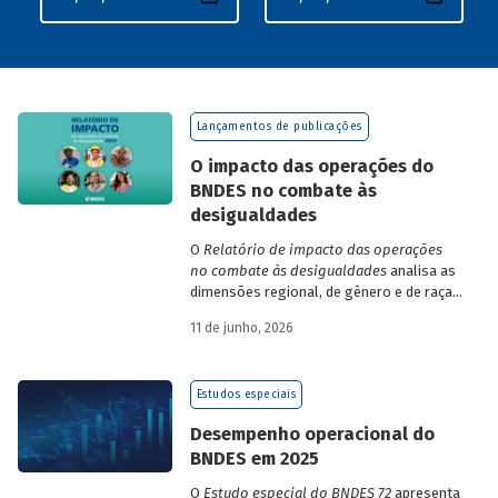
Lançamentos de publicações
O impacto das operações do
BNDES no combate às
desigualdades
O
Relatório de impacto das operações
no combate às desigualdades
analisa as
dimensões regional, de gênero e de raça,
que contribuem para a elevada
11 de junho, 2026
desigualdade de renda no Brasil, no
contexto das operações de crédito do
BNDES.
Estudos especiais
Desempenho operacional do
BNDES em 2025
O
Estudo especial do BNDES 72
apresenta