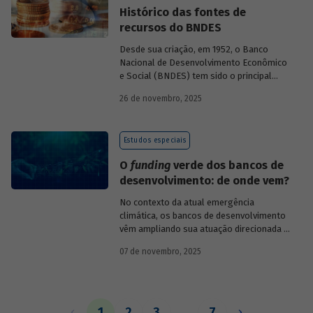
Histórico das fontes de
recursos do BNDES
Desde sua criação, em 1952, o Banco
Nacional de Desenvolvimento Econômico
e Social (BNDES) tem sido o principal
financiador do desenvolvimento
26 de novembro, 2025
brasileiro, ocupando um espaço central
na economia do país, principalmente em
momentos de crise, como as de 2008 e
Estudos especiais
da Covid-19, e no combate à emergência
climática. Para exercer esse papel, no
O
funding
verde dos bancos de
entanto, são necessárias sólidas fontes
desenvolvimento: de onde vem?
de recursos.
No contexto da atual emergência
climática, os bancos de desenvolvimento
vêm ampliando sua atuação direcionada à
descarbonização e preservação ambiental
07 de novembro, 2025
e, consequentemente, buscado novas
fontes de recursos para esse fim. O
Estudo especial do BNDES 61
analisa de
onde vem o
funding
verde dos principais
bancos de desenvolvimento, comparando
1
2
3
…
7