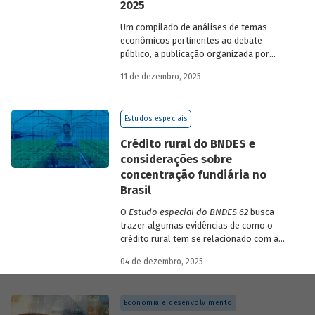
2025
Um compilado de análises de temas
econômicos pertinentes ao debate
público, a publicação organizada por
Gilberto Borça e José Antônio Pereira de
11 de dezembro, 2025
Souza, economistas do BNDES, reúne 25
textos da série
Estudos especiais do
BNDES
divulgados ao longo de 2025.
Estudos especiais
Crédito rural do BNDES e
considerações sobre
concentração fundiária no
Brasil
O
Estudo especial do BNDES 62
busca
trazer algumas evidências de como o
crédito rural tem se relacionado com a
concentração de terras no país e qual o
04 de dezembro, 2025
papel desempenhado pelo BNDES.
Economia e desenvolvimento