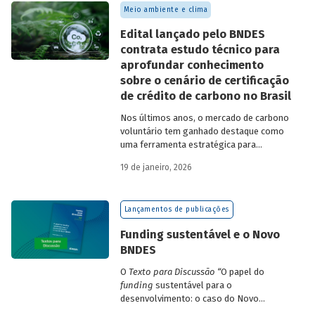
Meio ambiente e clima
Edital lançado pelo BNDES
contrata estudo técnico para
aprofundar conhecimento
sobre o cenário de certificação
de crédito de carbono no Brasil
Nos últimos anos, o mercado de carbono
voluntário tem ganhado destaque como
uma ferramenta estratégica para
empresas que buscam reduzir sua pegada
19 de janeiro, 2026
de carbono e demonstrar compromisso
climático.
Lançamentos de publicações
Funding sustentável e o Novo
BNDES
O
Texto para Discussão
“
O papel do
funding
sustentável para o
desenvolvimento: o caso do Novo
BNDES
”
, de autoria de João Emboava Vaz,