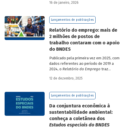
16 de janeiro, 2026
analisa a estratégia de diversificação das
fontes de recursos adotada pelo BNDES
diante dos atuais desafios de
Lançamentos de publicações
sustentabilidade social, ambiental e
climática.
Relatório do emprego: mais de
2 milhões de postos de
trabalho contaram com o apoio
do BNDES
Publicado pela primeira vez em 2025, com
dados referentes ao período de 2019 a
2024, o
Relatório do Emprego
traz
resultados relativos às contribuições da
12 de dezembro, 2025
atuação do Banco sobre o mercado de
trabalho, especificamente sobre os
empregos da economia.
Lançamentos de publicações
Da conjuntura econômica à
sustentabilidade ambiental:
conheça a coletânea dos
Estudos especiais do BNDES