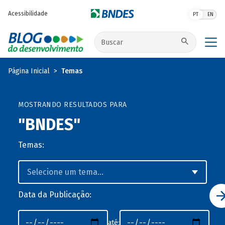
Pular para o conteúdo principal
Acessibilidade
PT
EN
Buscar no site
Página Inicial
Temas
MOSTRANDO RESULTADOS PARA
"BNDES"
Temas:
Data da Publicação:
até: