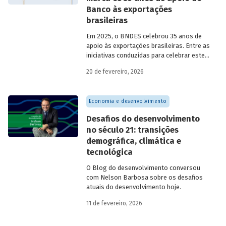
Banco às exportações
brasileiras
Em 2025, o BNDES celebrou 35 anos de
apoio às exportações brasileiras. Entre as
iniciativas conduzidas para celebrar este
marco, relevante tanto para a instituição
20 de fevereiro, 2026
quanto para a história do
desenvolvimento econômico e social do
Brasil, está o lançamento da publicação
Economia e desenvolvimento
“BNDES Exim: 35 anos de apoio às
exportações brasileiras”.
Desafios do desenvolvimento
no século 21: transições
demográfica, climática e
tecnológica
O Blog do desenvolvimento conversou
com Nelson Barbosa sobre os desafios
atuais do desenvolvimento hoje.
11 de fevereiro, 2026