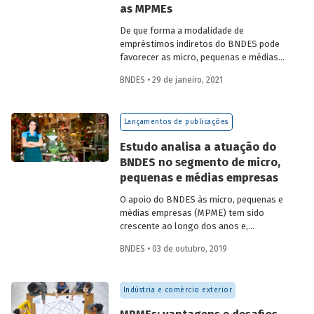
as MPMEs
intensidade de crédito a empresas,
inclusive no segmento de MPEs.
De que forma a modalidade de
empréstimos indiretos do BNDES pode
favorecer as micro, pequenas e médias
empresas (MPMEs) e induzir a
BNDES • 29 de janeiro, 2021
desconcentração de crédito bancário no
mercado brasileiro? Essas são algumas
das questões abordadas pelo artigo
O
Lançamentos de publicações
modelo indireto do BNDES: benefícios,
diagnóstico e perspectivas
, publicado
Estudo analisa a atuação do
recentemente na Revista do BNDES 53.
BNDES no segmento de micro,
pequenas e médias empresas
O apoio do BNDES às micro, pequenas e
médias empresas (MPME) tem sido
crescente ao longo dos anos e,
atualmente, representa quase metade do
BNDES • 03 de outubro, 2019
valor desembolsado anualmente pelo
Banco. Tendo como ponto de partida a
pergunta “Por que o BNDES deveria
Indústria e comércio exterior
apoiar as MPMEs?”, o estudo
apresentado no Texto para Discussão