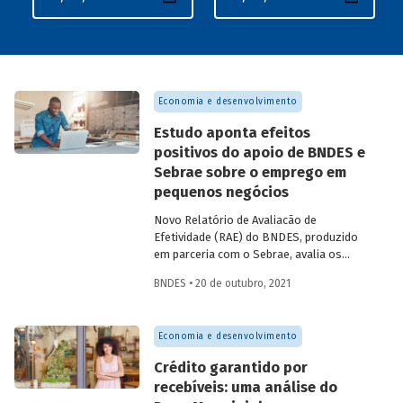
Economia e desenvolvimento
Estudo aponta efeitos
positivos do apoio de BNDES e
Sebrae sobre o emprego em
pequenos negócios
Novo Relatório de Avaliacão de
Efetividade (RAE) do BNDES, produzido
em parceria com o Sebrae, avalia os
efeitos das atividades das duas
BNDES • 20 de outubro, 2021
instituições sobre o emprego nas micro e
pequenas empresas brasileiras entre
2014 e 2017.
Economia e desenvolvimento
Crédito garantido por
recebíveis: uma análise do