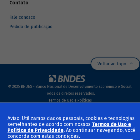
Contato
Fale conosco
Pedido de publicação
Voltar ao topo
© 2025 BNDES - Banco Nacional de Desenvolvimento Econômico e Social.
Todos os direitos reservados.
Termos de Uso e Políticas
Aviso: Utilizamos dados pessoais, cookies e tecnologias
semelhantes de acordo com nossos
Termos de Uso e
Política de Privacidade
.
Ao continuar navegando, você
concorda com estas condições.