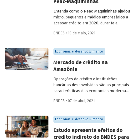
Peac-Maquininhas
Entenda como o Peac-Maquininhas ajudou
micro, pequenos e médios empresários a
acessar crédito em 2020, durante a
pandemia. Saiba como funciona o
BNDES • 10 de maio, 2021
programa, que utiliza a concessão de
garantias baseadas em recebíveis (de
máquinas de cartão), e quais dificuldades
Economia e desenvolvimento
das empresas no acesso a financiamento
ele contribuiu para solucionar.
Mercado de crédito na
Amazônia
Operações de crédito e instituições
bancárias desenvolvidas são as principais
características das economias modernas.
O crédito para as empresas no Brasil
BNDES • 07 de abril, 2021
ainda está bastante concentrado nas
regiões Sul e Sudeste, em parte devido à
concentração da própria atividade
Economia e desenvolvimento
econômica, mas não somente. Entenda
qual é a participação da Amazônia Legal
Estudo apresenta efeitos do
neste mercado e como os estados da
crédito indireto do BNDES para
região se comparam em participação e