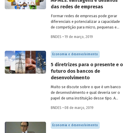
MPMEs: vantagens e desafios
número 146 tem como objetivo analisar
das redes de empresas
em detalhes a relação do Banco com
esse conjunto de empresas por meio de
Formar redes de empresas pode gerar
argumentos teóricos, empíricos e
diferenciais e potencializar a capacidade
práticos. Além disso, o artigo analisa os
de competição para micro, pequenas e
produtos da instituição voltados para as
médias empresas (MPME). Há vários
MPMEs e os desafios futuros na relação
BNDES • 19 de março, 2019
tipos de cooperação entre firmas, como
entre esses atores.
redes de subcontratação, cooperativas e
associações, por exemplo. Elas podem
Economia e desenvolvimento
envolver também empresas de grande
porte, como no caso de franquias, e até
5 diretrizes para o presente e o
companhias concorrentes. Nessas redes,
futuro dos bancos de
firmas legalmente independentes juntam
desenvolvimento
esforços em torno de benefícios em
comum. Veja algumas vantagens dessas
Muito se discute sobre o que é um banco
estratégias cooperativas entre empresas
de desenvolvimento e qual deveria ser o
e conheça também seus desafios.
papel de uma instituição desse tipo. A
partir dos relatos e apresentações sobre
BNDES • 08 de março, 2019
a atuação de 9 destas entidades, em
seminário realizado no BNDES, foi
possível encontrar desafios comuns, que
Economia e desenvolvimento
ajudam a (re)definir o papel dos bancos e
agências de fomento ao desenvolvimento