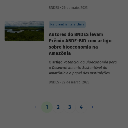
inovações no sistema financeiro, setor da
BNDES • 26 de maio, 2023
saúde no território da Amazônia Legal,
políticas públicas e custos do modelo de
empréstimo indireto do BNDES.
Meio ambiente e clima
Autores do BNDES levam
Prêmio ABDE-BID com artigo
sobre bioeconomia na
Amazônia
O artigo
Potencial da Bioeconomia para
o Desenvolvimento Sustentável da
Amazônia e o papel das Instituições
Financeiras de Desenvolvimento,
de
BNDES • 22 de março, 2023
Leonardo Pamplona, Nabil Kadri e Julio
Salarini, especialistas do BNDES, foi
premiado com primeiro lugar na categoria
“Financiamento ao desenvolvimento
sustentável, inclusivo e inovativo” do
1
2
3
4
Prêmio ABDE-BID de 2022. Saiba mais
sobre o estudo no vídeo gravado com o
autor Leonardo Pamplona.