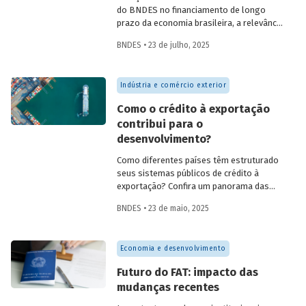
do BNDES no financiamento de longo
prazo da economia brasileira, a relevância
de fundos como FAT, Fundo Clima, Fundo
BNDES • 23 de julho, 2025
Amazônia e FGI para o desenvolvimento,
experiências internacionais de sistemas
públicos de crédito à exportação, o novo
Indústria e comércio exterior
protagonismo da política industrial, um
método para calcular prêmio de risco em
Como o crédito à exportação
projetos de infraestrutura e o controle
contribui para o
societário de companhias abertas por
desenvolvimento?
fundos de investimento no Brasil.
Como diferentes países têm estruturado
seus sistemas públicos de crédito à
exportação? Confira um panorama das
principais experiências internacionais e
BNDES • 23 de maio, 2025
entenda como esses sistemas
contribuem para o crescimento
econômico, a inovação e a inserção
Economia e desenvolvimento
competitiva no mercado global.
Futuro do FAT: impacto das
mudanças recentes