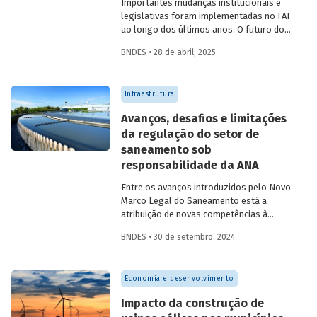
Importantes mudanças institucionais e
legislativas foram implementadas no FAT
ao longo dos últimos anos. O futuro do
FAT – e das atividades por ele beneficiadas
BNDES • 28 de abril, 2025
– depende do que será feito a partir delas.
Saiba mais no primeiro artigo da
Revista
do BNDES 60
.
Infraestrutura
Avanços, desafios e limitações
da regulação do setor de
saneamento sob
responsabilidade da ANA
Entre os avanços introduzidos pelo Novo
Marco Legal do Saneamento está a
atribuição de novas competências à
Agência Nacional de Águas e Saneamento
BNDES • 30 de setembro, 2024
Básico (ANA) para regularização do setor.
Artigo da Revista do BNDES 59 discute os
desafios desse percurso e a importância
Economia e desenvolvimento
de superá-los.
Impacto da construção de