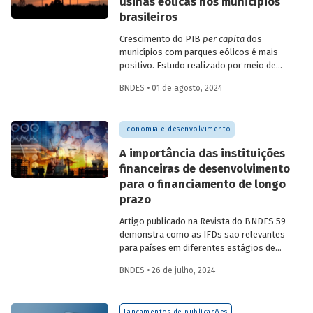
usinas eólicas nos municípios
brasileiros
Crescimento do PIB
per capita
dos
municípios com parques eólicos é mais
positivo. Estudo realizado por meio de
método de controle sintético, aponta
BNDES • 01 de agosto, 2024
resultados mais significativos dois a três
anos do início da construção, com
dispersão posterior.
Economia e desenvolvimento
A importância das instituições
financeiras de desenvolvimento
para o financiamento de longo
prazo
Artigo publicado na Revista do BNDES 59
demonstra como as IFDs são relevantes
para países em diferentes estágios de
desenvolvimento, tanto nos momentos
BNDES • 26 de julho, 2024
de estabilidade quanto nos de crise
econômica, contribuindo principalmente
para o desenvolvimento sustentável.
Lançamentos de publicações