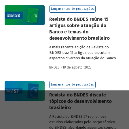
na experiência das equipes do BNDES.
Lançamentos de publicações
Revista do BNDES reúne 15
artigos sobre atuação do
Banco e temas do
desenvolvimento brasileiro
A mais recente edição da Revista do
BNDES traz 15 artigos que discutem
aspectos diversos da atuação do Banco e
exploram questões do desenvolvimento
BNDES • 18 de agosto, 2023
nacional.
Lançamentos de publicações
Revista do BNDES discute
tópicos do desenvolvimento
brasileiro
A Revista do BNDES 57 reúne nove
estudos elaborados pelo corpo técnico
do BNDES, abordando assuntos como