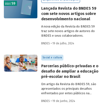
Confira uma prévia do texto e acesse o
artigo completo.
Lançada Revista do BNDES 59
com sete novos artigos sobre
desenvolvimento nacional
A nova edição da Revista do BNDES 59
traz sete novos artigos de autores do
BNDES e seus colaboradores.
BNDES • 19 de julho, 2024
Social e cultura
Parcerias público-privadas e o
desafio de ampliar a educação
pré-escolar no Brasil
Em artigo da Revista do BNDES 59, são
apresentados os principais desafios
enfrentados por entes públicos na
estruturação de PPPs de educação, bem
BNDES • 19 de junho, 2024
como aprendizados e possíveis soluções
para a adoção desses modelos com base