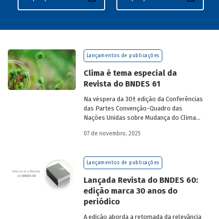
Lançamentos de publicações
Clima é tema especial da
Revista do BNDES 61
Na véspera da 30ª edição da Conferências
das Partes Convenção-Quadro das
Nações Unidas sobre Mudança do Clima
(COP30), em Belém, o BNDES lança a
07 de novembro, 2025
edição 61 da Revista do BNDES.
Lançamentos de publicações
Lançada Revista do BNDES 60:
edição marca 30 anos do
periódico
A edição aborda a retomada da relevância