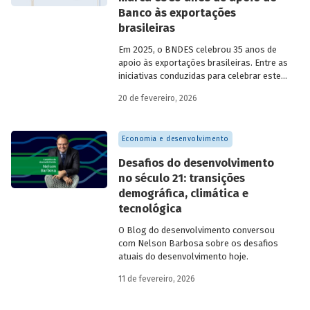
Banco às exportações
brasileiras
Em 2025, o BNDES celebrou 35 anos de
apoio às exportações brasileiras. Entre as
iniciativas conduzidas para celebrar este
marco, relevante tanto para a instituição
20 de fevereiro, 2026
quanto para a história do
desenvolvimento econômico e social do
Brasil, está o lançamento da publicação
Economia e desenvolvimento
“BNDES Exim: 35 anos de apoio às
exportações brasileiras”.
Desafios do desenvolvimento
no século 21: transições
demográfica, climática e
tecnológica
O Blog do desenvolvimento conversou
com Nelson Barbosa sobre os desafios
atuais do desenvolvimento hoje.
11 de fevereiro, 2026