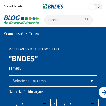
Pular para o conteúdo principal
Acessibilidade
PT
EN
Buscar no site
Página Inicial
Temas
MOSTRANDO RESULTADOS PARA
"BNDES"
Temas:
Data da Publicação:
até: