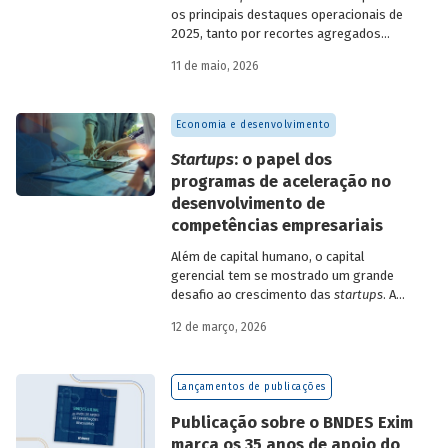
os principais destaques operacionais de
2025, tanto por recortes agregados
quanto em relação a atuações mais
11 de maio, 2026
específicas do Banco.
Economia e desenvolvimento
Startups
: o papel dos
programas de aceleração no
desenvolvimento de
competências empresariais
Além de capital humano, o capital
gerencial tem se mostrado um grande
desafio ao crescimento das
startups
. A
avaliação do BNDES Garagem demonstra
12 de março, 2026
como programas de aceleração têm
contribuído para a superação desse
desafio.
Lançamentos de publicações
Publicação sobre o BNDES Exim
marca os 35 anos de apoio do