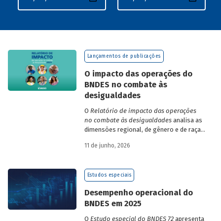
Lançamentos de publicações
O impacto das operações do
BNDES no combate às
desigualdades
O
Relatório de impacto das operações
no combate às desigualdades
analisa as
dimensões regional, de gênero e de raça,
que contribuem para a elevada
11 de junho, 2026
desigualdade de renda no Brasil, no
contexto das operações de crédito do
BNDES.
Estudos especiais
Desempenho operacional do
BNDES em 2025
O
Estudo especial do BNDES 72
apresenta