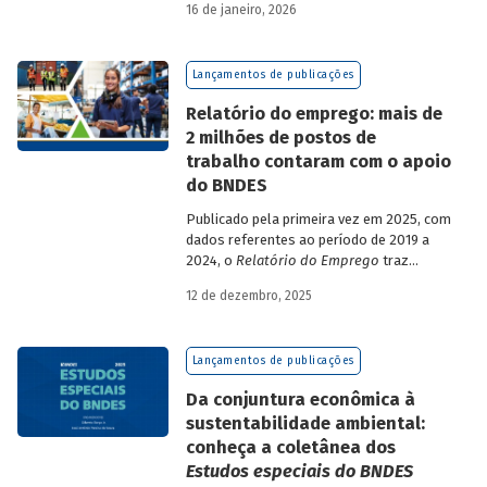
16 de janeiro, 2026
analisa a estratégia de diversificação das
fontes de recursos adotada pelo BNDES
diante dos atuais desafios de
Lançamentos de publicações
sustentabilidade social, ambiental e
climática.
Relatório do emprego: mais de
2 milhões de postos de
trabalho contaram com o apoio
do BNDES
Publicado pela primeira vez em 2025, com
dados referentes ao período de 2019 a
2024, o
Relatório do Emprego
traz
resultados relativos às contribuições da
12 de dezembro, 2025
atuação do Banco sobre o mercado de
trabalho, especificamente sobre os
empregos da economia.
Lançamentos de publicações
Da conjuntura econômica à
sustentabilidade ambiental:
conheça a coletânea dos
Estudos especiais do BNDES