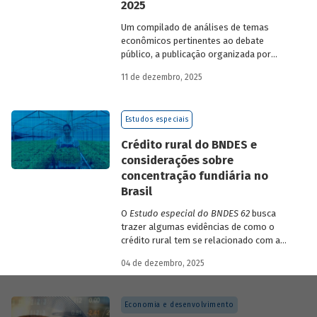
2025
Um compilado de análises de temas
econômicos pertinentes ao debate
público, a publicação organizada por
Gilberto Borça e José Antônio Pereira de
11 de dezembro, 2025
Souza, economistas do BNDES, reúne 25
textos da série
Estudos especiais do
BNDES
divulgados ao longo de 2025.
Estudos especiais
Crédito rural do BNDES e
considerações sobre
concentração fundiária no
Brasil
O
Estudo especial do BNDES 62
busca
trazer algumas evidências de como o
crédito rural tem se relacionado com a
concentração de terras no país e qual o
04 de dezembro, 2025
papel desempenhado pelo BNDES.
Economia e desenvolvimento