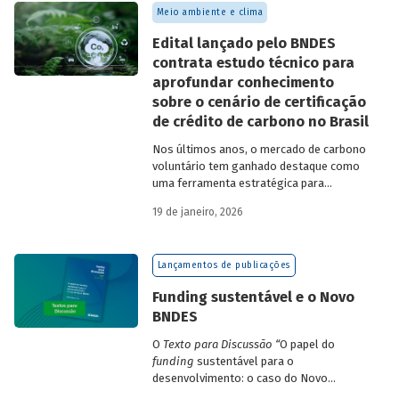
Meio ambiente e clima
Edital lançado pelo BNDES
contrata estudo técnico para
aprofundar conhecimento
sobre o cenário de certificação
de crédito de carbono no Brasil
Nos últimos anos, o mercado de carbono
voluntário tem ganhado destaque como
uma ferramenta estratégica para
empresas que buscam reduzir sua pegada
19 de janeiro, 2026
de carbono e demonstrar compromisso
climático.
Lançamentos de publicações
Funding sustentável e o Novo
BNDES
O
Texto para Discussão
“
O papel do
funding
sustentável para o
desenvolvimento: o caso do Novo
BNDES
”
, de autoria de João Emboava Vaz,