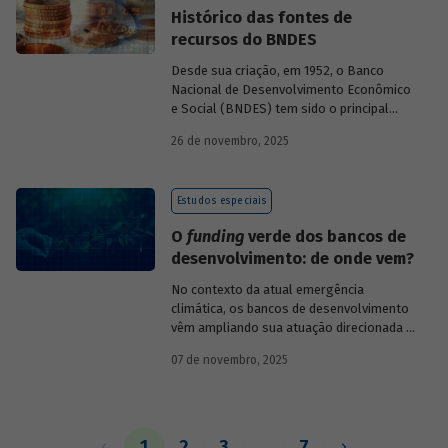
Histórico das fontes de
recursos do BNDES
Desde sua criação, em 1952, o Banco
Nacional de Desenvolvimento Econômico
e Social (BNDES) tem sido o principal
financiador do desenvolvimento
26 de novembro, 2025
brasileiro, ocupando um espaço central
na economia do país, principalmente em
momentos de crise, como as de 2008 e
Estudos especiais
da Covid-19, e no combate à emergência
climática. Para exercer esse papel, no
O
funding
verde dos bancos de
entanto, são necessárias sólidas fontes
desenvolvimento: de onde vem?
de recursos.
No contexto da atual emergência
climática, os bancos de desenvolvimento
vêm ampliando sua atuação direcionada à
descarbonização e preservação ambiental
07 de novembro, 2025
e, consequentemente, buscado novas
fontes de recursos para esse fim. O
Estudo especial do BNDES 61
analisa de
onde vem o
funding
verde dos principais
bancos de desenvolvimento, comparando
1
2
3
…
7