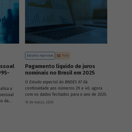
mo-produto
Estudos especiais
Post
essoal
Pagamento líquido de juros
995-
nominais no Brasil em 2025
O
Estudo especial do BNDES 67
dá
continuidade aos números 29 e 40, agora
alisa a
com os dados fechados para o ano de 2025.
pessoal
os da
16 de março, 2026
dinâmica
nças