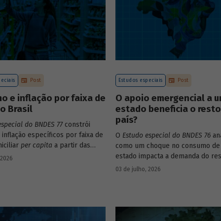
eciais
Post
Estudos especiais
Post
 e inflação por faixa de
O apoio emergencial a 
o Brasil
estado beneficia o rest
país?
especial do BNDES 77
constrói
 inflação específicos por faixa de
O
Estudo especial do BNDES 76
ana
iciliar
per capita
a partir das
como um choque no consumo de
s de consumo da POF 2017-2018
estado impacta a demanda do res
 2026
s às variações de preços dos
país, usando como exemplo o cas
03 de julho, 2026
 compõem o IPCA. Emprega ainda
Grande do Sul.
ados da Pnad Contínua para
 evolução da renda dos decis
 período.