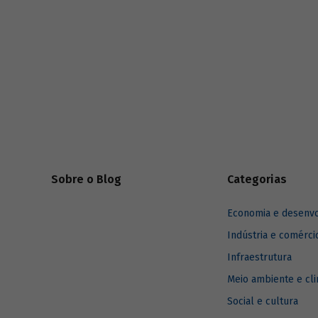
riscos mundiais para o ano em curso e para
dois e dez anos à frente.
Sobre o Blog
Categorias
Economia e desenv
Indústria e comérci
Infraestrutura
Meio ambiente e cl
Social e cultura