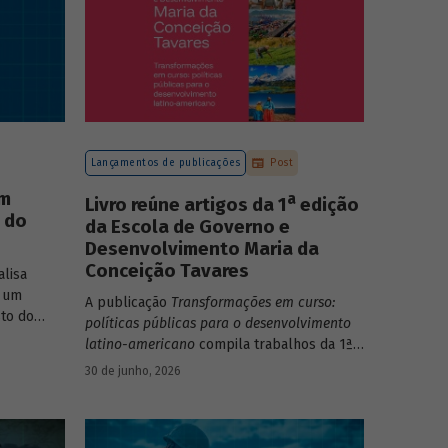
Lançamentos de publicações
Post
um
a
Livro reúne artigos da 1
edição
o do
da Escola de Governo e
Desenvolvimento Maria da
Conceição Tavares
lisa
 um
A publicação
Transformações em curso:
to do
políticas públicas para o desenvolvimento
o do Rio
latino-americano
compila trabalhos da 1ª
edição da Escola de Governo e
30 de junho, 2026
Desenvolvimento Maria da Conceição
Tavares.