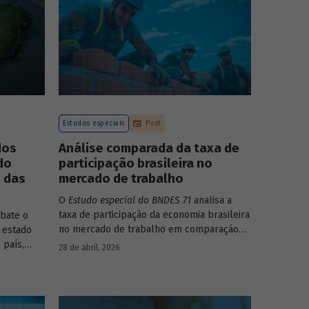
Estudos especiais
Post
dos
Análise comparada da taxa de
do
participação brasileira no
o das
mercado de trabalho
O
Estudo especial do BNDES 71
analisa a
taxa de participação da economia brasileira
bate o
no mercado de trabalho em comparação
 estado
com uma amostra de 15 países de
 país,
28 de abril, 2026
diferentes continentes e estruturas etárias
ncia e
e econômicas distintas.
u setor
da para os
ologia de