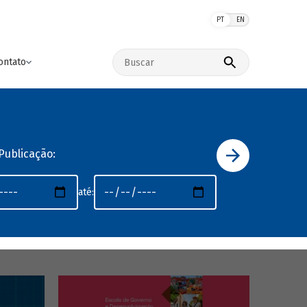
PT
EN
Buscar no site
ontato
Publicação:
até: