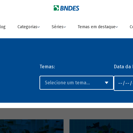
log
Categorias
Séries
Temas em destaque
C
Temas:
Data da 