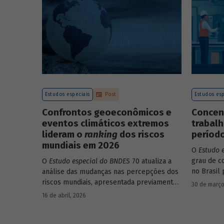
endividamento e alavancagem.
Estudos especiais
Post
Estudos esp
Confrontos geoeconômicos e
Concen
eventos climáticos extremos
trabalh
lideram o
ranking
dos riscos
período
mundiais em 2026
O
Estudo 
grau de c
O
Estudo especial do BNDES
70 atualiza a
no Brasil 
análise das mudanças nas percepções dos
educacion
riscos mundiais, apresentada previamente
30 de março
setores, e
na edição 54/2025, a partir dos relatórios
16 de abril, 2026
Global Risks Report (GRR) de 2023 a 2026,
que analisam as pesquisas de avaliação dos