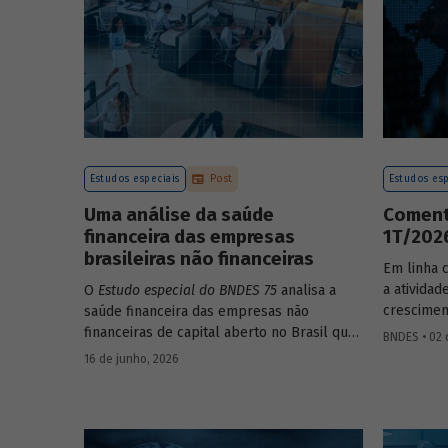
Estudos especiais
Post
Estudos esp
Uma análise da saúde
Coment
financeira das empresas
1T/202
brasileiras não financeiras
Em linha 
a ativida
O
Estudo especial do BNDES 75
analisa a
crescimen
saúde financeira das empresas não
comparaçã
financeiras de capital aberto no Brasil que
BNDES • 02 
imediatame
apresentaram negociação em bolsa de
16 de junho, 2026
sazonalme
valores. Para isso, parte de uma amostra
detalhada
de 265 empresas – excluindo-se o setor de
próximos
finanças e seguros – e de quatro
BNDES 74.
dimensões: lucratividade, solvência,