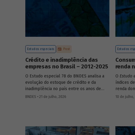
Estudos especiais
Post
Estudos esp
Crédito e inadimplência das
Consumo
empresas no Brasil – 2012-2025
renda n
O Estudo especial 78 do BNDES analisa a
O
Estudo 
evolução do estoque de crédito e da
índices de
inadimplência no país entre os anos de
renda dom
2012 e 2025, explorando dois recortes
estrutura
BNDES • 21 de julho, 2026
10 de julho,
analíticos complementares: o porte da
associada
empresa e o setor de atividade econômica.
itens que
os microd
analisar a
durante o