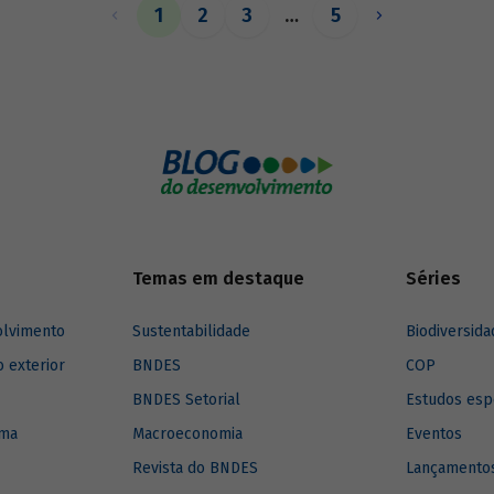
1
2
3
…
5
Temas em destaque
Séries
olvimento
Sustentabilidade
Biodiversida
o exterior
BNDES
COP
BNDES Setorial
Estudos esp
ima
Macroeconomia
Eventos
Revista do BNDES
Lançamentos