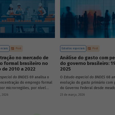
construção de matrizes de insu
estaduais.
eciais
Post
Estudos especiais
Post
tração no mercado de
Análise do gasto com p
o formal brasileiro no
do governo brasileiro: 1
 de 2010 a 2022
2025
especial do BNDES
69 analisa o
O
Estudo especial do BNDES
68 an
oncentração do emprego formal
evolução do gasto primário com 
por microrregiões, por nível
do Governo Federal desde mead
al dos trabalhadores e por
década de 1990, destacando sua 
, 2026
23 de março, 2026
ntre 2010 e 2022.
durante esse período e as muda
recentes em sua composição.