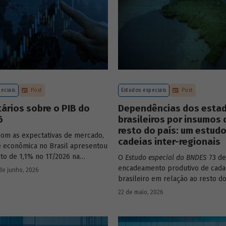
eciais
Post
Estudos especiais
Post
ários sobre o PIB do
Dependências dos esta
6
brasileiros por insumos 
resto do país: um estud
com as expectativas de mercado,
cadeias inter-regionais
de econômica no Brasil apresentou
to de 1,1% no 1T/2026 na
O
Estudo especial do BNDES
73 de
o com o trimestre
encadeamento produtivo de cada
de junho, 2026
nte anterior, na série ajustada
brasileiro em relação ao resto do
nte. Confira uma análise
analisando seu nível de dependê
22 de maio, 2026
 e uma previsão para os
quanto o estímulo a um estado o
 meses no
Estudo especial do
econômico pode gerar de deman
demais. Para isso usa uma metod