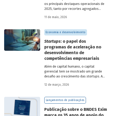
os principais destaques operacionais de
2025, tanto por recortes agregados
quanto em relação a atuações mais
11 de maio, 2026
específicas do Banco.
Economia e desenvolvimento
Startups
: o papel dos
programas de aceleração no
desenvolvimento de
competências empresariais
Além de capital humano, o capital
gerencial tem se mostrado um grande
desafio ao crescimento das
startups
. A
avaliação do BNDES Garagem demonstra
12 de março, 2026
como programas de aceleração têm
contribuído para a superação desse
desafio.
Lançamentos de publicações
Publicação sobre o BNDES Exim
marca os 35 anos de apoio do