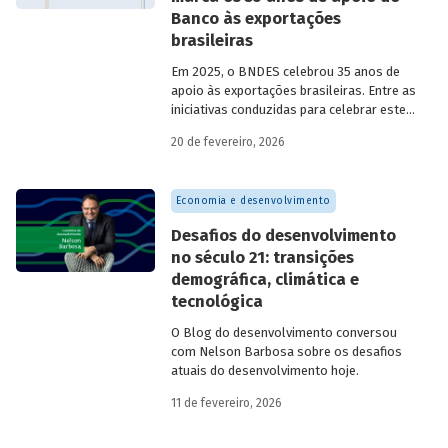
Banco às exportações
brasileiras
Em 2025, o BNDES celebrou 35 anos de
apoio às exportações brasileiras. Entre as
iniciativas conduzidas para celebrar este
marco, relevante tanto para a instituição
20 de fevereiro, 2026
quanto para a história do
desenvolvimento econômico e social do
Brasil, está o lançamento da publicação
Economia e desenvolvimento
“BNDES Exim: 35 anos de apoio às
exportações brasileiras”.
Desafios do desenvolvimento
no século 21: transições
demográfica, climática e
tecnológica
O Blog do desenvolvimento conversou
com Nelson Barbosa sobre os desafios
atuais do desenvolvimento hoje.
11 de fevereiro, 2026