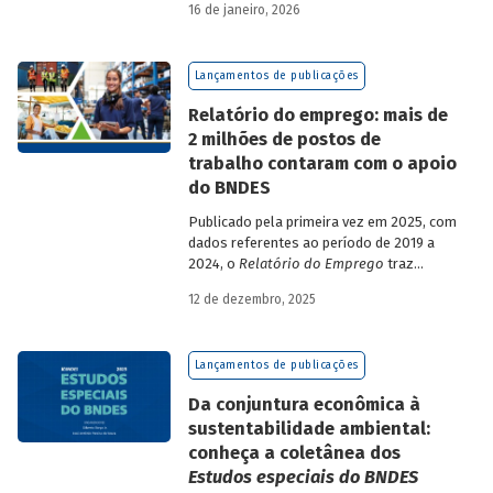
16 de janeiro, 2026
analisa a estratégia de diversificação das
fontes de recursos adotada pelo BNDES
diante dos atuais desafios de
Lançamentos de publicações
sustentabilidade social, ambiental e
climática.
Relatório do emprego: mais de
2 milhões de postos de
trabalho contaram com o apoio
do BNDES
Publicado pela primeira vez em 2025, com
dados referentes ao período de 2019 a
2024, o
Relatório do Emprego
traz
resultados relativos às contribuições da
12 de dezembro, 2025
atuação do Banco sobre o mercado de
trabalho, especificamente sobre os
empregos da economia.
Lançamentos de publicações
Da conjuntura econômica à
sustentabilidade ambiental:
conheça a coletânea dos
Estudos especiais do BNDES