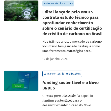
Meio ambiente e clima
Edital lançado pelo BNDES
contrata estudo técnico para
aprofundar conhecimento
sobre o cenário de certificação
de crédito de carbono no Brasil
Nos últimos anos, o mercado de carbono
voluntário tem ganhado destaque como
uma ferramenta estratégica para
empresas que buscam reduzir sua pegada
19 de janeiro, 2026
de carbono e demonstrar compromisso
climático.
Lançamentos de publicações
Funding sustentável e o Novo
BNDES
O
Texto para Discussão
“
O papel do
funding
sustentável para o
desenvolvimento: o caso do Novo
BNDES
”
, de autoria de João Emboava Vaz,