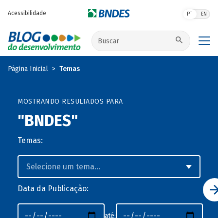
Pular para o conteúdo principal
Acessibilidade
PT
EN
Buscar no site
Página Inicial
Temas
MOSTRANDO RESULTADOS PARA
"BNDES"
Temas:
Data da Publicação:
até: