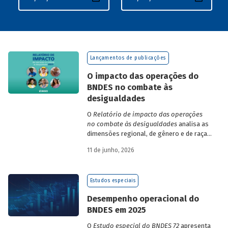
Lançamentos de publicações
O impacto das operações do
BNDES no combate às
desigualdades
O
Relatório de impacto das operações
no combate às desigualdades
analisa as
dimensões regional, de gênero e de raça,
que contribuem para a elevada
11 de junho, 2026
desigualdade de renda no Brasil, no
contexto das operações de crédito do
BNDES.
Estudos especiais
Desempenho operacional do
BNDES em 2025
O
Estudo especial do BNDES 72
apresenta