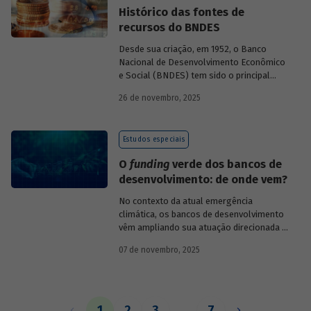
Histórico das fontes de
recursos do BNDES
Desde sua criação, em 1952, o Banco
Nacional de Desenvolvimento Econômico
e Social (BNDES) tem sido o principal
financiador do desenvolvimento
26 de novembro, 2025
brasileiro, ocupando um espaço central
na economia do país, principalmente em
momentos de crise, como as de 2008 e
Estudos especiais
da Covid-19, e no combate à emergência
climática. Para exercer esse papel, no
O
funding
verde dos bancos de
entanto, são necessárias sólidas fontes
desenvolvimento: de onde vem?
de recursos.
No contexto da atual emergência
climática, os bancos de desenvolvimento
vêm ampliando sua atuação direcionada à
descarbonização e preservação ambiental
07 de novembro, 2025
e, consequentemente, buscado novas
fontes de recursos para esse fim. O
Estudo especial do BNDES 61
analisa de
onde vem o
funding
verde dos principais
bancos de desenvolvimento, comparando
1
2
3
…
7