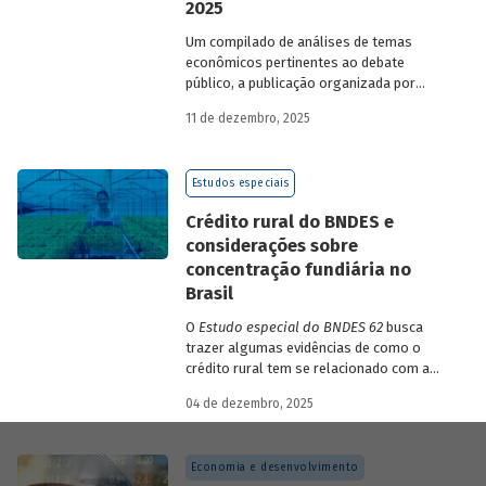
2025
Um compilado de análises de temas
econômicos pertinentes ao debate
público, a publicação organizada por
Gilberto Borça e José Antônio Pereira de
11 de dezembro, 2025
Souza, economistas do BNDES, reúne 25
textos da série
Estudos especiais do
BNDES
divulgados ao longo de 2025.
Estudos especiais
Crédito rural do BNDES e
considerações sobre
concentração fundiária no
Brasil
O
Estudo especial do BNDES 62
busca
trazer algumas evidências de como o
crédito rural tem se relacionado com a
concentração de terras no país e qual o
04 de dezembro, 2025
papel desempenhado pelo BNDES.
Economia e desenvolvimento