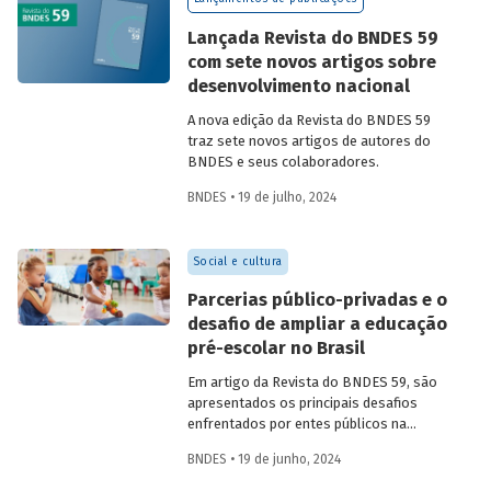
Confira uma prévia do texto e acesse o
artigo completo.
Lançada Revista do BNDES 59
com sete novos artigos sobre
desenvolvimento nacional
A nova edição da Revista do BNDES 59
traz sete novos artigos de autores do
BNDES e seus colaboradores.
BNDES • 19 de julho, 2024
Social e cultura
Parcerias público-privadas e o
desafio de ampliar a educação
pré-escolar no Brasil
Em artigo da Revista do BNDES 59, são
apresentados os principais desafios
enfrentados por entes públicos na
estruturação de PPPs de educação, bem
BNDES • 19 de junho, 2024
como aprendizados e possíveis soluções
para a adoção desses modelos com base