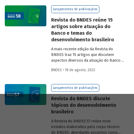
na experiência das equipes do BNDES.
Lançamentos de publicações
Revista do BNDES reúne 15
artigos sobre atuação do
Banco e temas do
desenvolvimento brasileiro
A mais recente edição da Revista do
BNDES traz 15 artigos que discutem
aspectos diversos da atuação do Banco e
exploram questões do desenvolvimento
BNDES • 18 de agosto, 2023
nacional.
Lançamentos de publicações
Revista do BNDES discute
tópicos do desenvolvimento
brasileiro
A Revista do BNDES 57 reúne nove
estudos elaborados pelo corpo técnico
do BNDES, abordando assuntos como