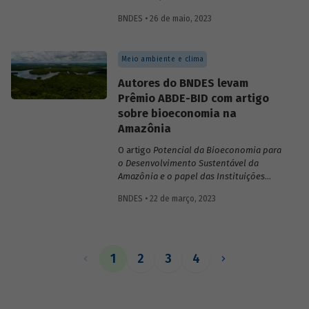
inovações no sistema financeiro, setor da
BNDES • 26 de maio, 2023
saúde no território da Amazônia Legal,
políticas públicas e custos do modelo de
empréstimo indireto do BNDES.
Meio ambiente e clima
Autores do BNDES levam
Prêmio ABDE-BID com artigo
sobre bioeconomia na
Amazônia
O artigo
Potencial da Bioeconomia para
o Desenvolvimento Sustentável da
Amazônia e o papel das Instituições
Financeiras de Desenvolvimento,
de
BNDES • 22 de março, 2023
Leonardo Pamplona, Nabil Kadri e Julio
Salarini, especialistas do BNDES, foi
premiado com primeiro lugar na categoria
“Financiamento ao desenvolvimento
sustentável, inclusivo e inovativo” do
1
2
3
4
Prêmio ABDE-BID de 2022. Saiba mais
sobre o estudo no vídeo gravado com o
autor Leonardo Pamplona.