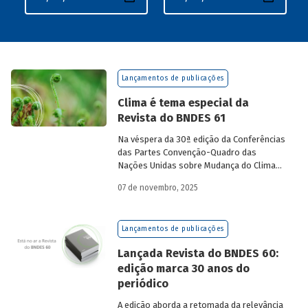
Lançamentos de publicações
Clima é tema especial da
Revista do BNDES 61
Na véspera da 30ª edição da Conferências
das Partes Convenção-Quadro das
Nações Unidas sobre Mudança do Clima
(COP30), em Belém, o BNDES lança a
07 de novembro, 2025
edição 61 da Revista do BNDES.
Lançamentos de publicações
Lançada Revista do BNDES 60:
edição marca 30 anos do
periódico
A edição aborda a retomada da relevância