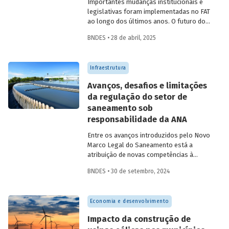
Importantes mudanças institucionais e
legislativas foram implementadas no FAT
ao longo dos últimos anos. O futuro do
FAT – e das atividades por ele beneficiadas
BNDES • 28 de abril, 2025
– depende do que será feito a partir delas.
Saiba mais no primeiro artigo da
Revista
do BNDES 60
.
Infraestrutura
Avanços, desafios e limitações
da regulação do setor de
saneamento sob
responsabilidade da ANA
Entre os avanços introduzidos pelo Novo
Marco Legal do Saneamento está a
atribuição de novas competências à
Agência Nacional de Águas e Saneamento
BNDES • 30 de setembro, 2024
Básico (ANA) para regularização do setor.
Artigo da Revista do BNDES 59 discute os
desafios desse percurso e a importância
Economia e desenvolvimento
de superá-los.
Impacto da construção de