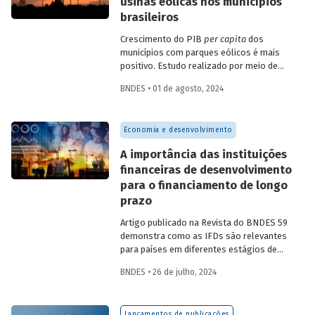
usinas eólicas nos municípios
brasileiros
Crescimento do PIB
per capita
dos
municípios com parques eólicos é mais
positivo. Estudo realizado por meio de
método de controle sintético, aponta
BNDES • 01 de agosto, 2024
resultados mais significativos dois a três
anos do início da construção, com
dispersão posterior.
Economia e desenvolvimento
A importância das instituições
financeiras de desenvolvimento
para o financiamento de longo
prazo
Artigo publicado na Revista do BNDES 59
demonstra como as IFDs são relevantes
para países em diferentes estágios de
desenvolvimento, tanto nos momentos
BNDES • 26 de julho, 2024
de estabilidade quanto nos de crise
econômica, contribuindo principalmente
para o desenvolvimento sustentável.
Lançamentos de publicações