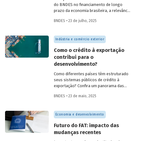
do BNDES no financiamento de longo
prazo da economia brasileira, a relevância
de fundos como FAT, Fundo Clima, Fundo
BNDES • 23 de julho, 2025
Amazônia e FGI para o desenvolvimento,
experiências internacionais de sistemas
públicos de crédito à exportação, o novo
Indústria e comércio exterior
protagonismo da política industrial, um
método para calcular prêmio de risco em
Como o crédito à exportação
projetos de infraestrutura e o controle
contribui para o
societário de companhias abertas por
desenvolvimento?
fundos de investimento no Brasil.
Como diferentes países têm estruturado
seus sistemas públicos de crédito à
exportação? Confira um panorama das
principais experiências internacionais e
BNDES • 23 de maio, 2025
entenda como esses sistemas
contribuem para o crescimento
econômico, a inovação e a inserção
Economia e desenvolvimento
competitiva no mercado global.
Futuro do FAT: impacto das
mudanças recentes