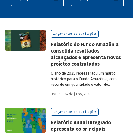
Lançamentos de publicações
Relatório do Fundo Amazônia
consolida resultados
alcançados e apresenta novos
projetos contratados
O ano de 2025 representou um marco
histórico para o Fundo Amazônia, com
recorde em quantidade e valor de
projetos aprovados, assim como em
BNDES • 24 de julho, 2026
desembolsos: foram 22 operações
aprovadas, no valor total de R$ 2,2
bilhões, além de R$ 387 milhões
Lançamentos de publicações
desembolsados. Ainda no período, foram
contratados 25 novos projetos.
Relatório Anual Integrado
apresenta os principais