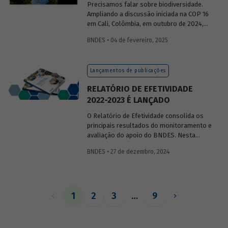
Precisamos falar sobre biodiversidade.
Ampliando a discussão iniciada na COP 16
em Cali, Colômbia, em outubro de 2024,
publicaremos uma série de posts
BNDES • 04 de fevereiro, 2025
(anteriormente divulgados sob forma de
newsletter
) sobre diversidade biológica,
os conceitos a ela relacionados, o
Lançamentos de publicações
contexto atual das discussões sobre o
tema e uma análise de como alguns
RELATÓRIO DE EFETIVIDADE
setores se relacionam com o assunto.
2022-2023 É LANÇADO
O Relatório de Efetividade consolida os
principais resultados do monitoramento e
avaliação do apoio do BNDES. Nesta
edição, são apresentados o desempenho
BNDES • 27 de dezembro, 2024
operacional, as entregas e os impactos
do apoio do Banco no biênio.
1
2
3
…
9