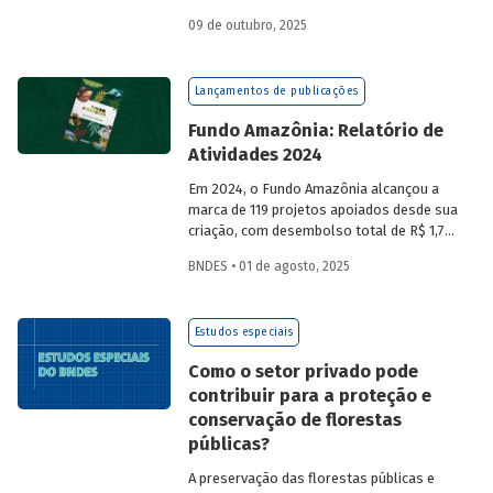
a partir da compra de créditos gerados
09 de outubro, 2025
por projetos de redução de emissões
e/ou de captura de carbono. O BNDES e o
MMA realizaram uma consulta pública
Lançamentos de publicações
sobre a certificação de carbono no
mercado voluntário do Brasil e reuniram
Fundo Amazônia: Relatório de
contribuições da sociedade civil,
Atividades 2024
especialistas e entidades do setor
visando avaliar os desafios e
Em 2024, o Fundo Amazônia alcançou a
oportunidades desse mercado. Conheça
marca de 119 projetos apoiados desde sua
os resultados.
criação, com desembolso total de R$ 1,76
bilhão. Informações detalhadas sobre
BNDES • 01 de agosto, 2025
sua atuação e os projetos estão reunidas
no relatório 2024.
Estudos especiais
Como o setor privado pode
contribuir para a proteção e
conservação de florestas
públicas?
A preservação das florestas públicas e