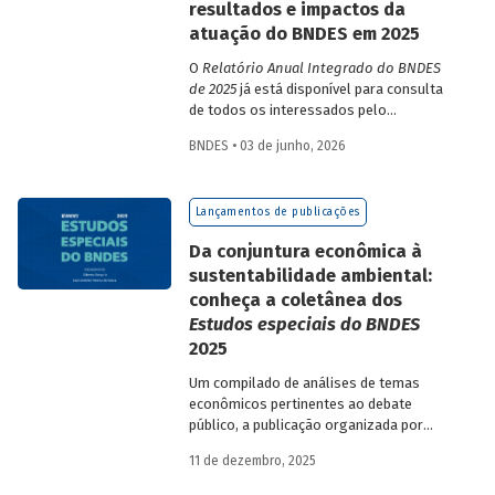
resultados e impactos da
atuação do BNDES em 2025
O
Relatório Anual Integrado do BNDES
de 2025
já está disponível para consulta
de todos os interessados pelo
desempenho do Banco, bem como por
BNDES • 03 de junho, 2026
sua prestação de contas. O documento
apresenta as ações realizadas, os
principais resultados, os impactos de sua
Lançamentos de publicações
atuação no ano, e mostra como o BNDES
permanece crescendo de forma
Da conjuntura econômica à
consistente e sólida, mesmo diante de
sustentabilidade ambiental:
cenários desafiadores.
conheça a coletânea dos
Estudos especiais do BNDES
2025
Um compilado de análises de temas
econômicos pertinentes ao debate
público, a publicação organizada por
Gilberto Borça e José Antônio Pereira de
11 de dezembro, 2025
Souza, economistas do BNDES, reúne 25
textos da série
Estudos especiais do