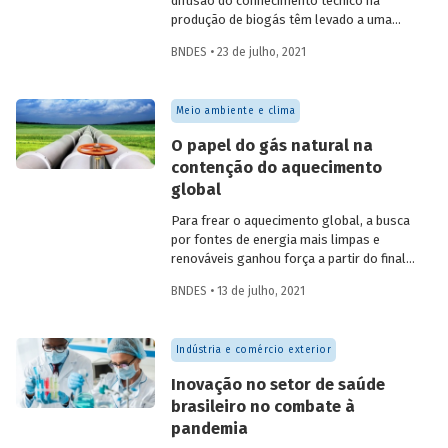
difusão do conhecimento técnico na
produção de biogás têm levado a uma
rápida expansão no número de plantas
BNDES • 23 de julho, 2021
em operação e no volume produzido no
país. Esse crescimento, contudo, ainda é
tímido diante do potencial de geração que
Meio ambiente e clima
um país com um agronegócio tão
desenvolvido pode atingir. Entenda como
O papel do gás natural na
resíduos e efluentes das diferentes
contenção do aquecimento
atividades agropecuárias podem
global
contribuir para ampliar a geração de
biogás no setor.
Para frear o aquecimento global, a busca
por fontes de energia mais limpas e
renováveis ganhou força a partir do final
do século XX, contribuindo para o esforço
BNDES • 13 de julho, 2021
mundial de redução das emissões de CO
.
2
Em um contexto em que a demanda
energética segue crescendo, o gás
Indústria e comércio exterior
natural desponta como combustível
capaz de apoiar a transição para a
Inovação no setor de saúde
economia de baixo carbono, aproveitando
brasileiro no combate à
a infraestrutura já existente com menor
pandemia
impacto ambiental do que outros