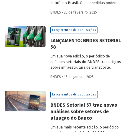
estufa no Brasil. Quais medidas podem
ser adotadas para reduzir seu impacto
BNDES • 25 de fevereiro, 2025
ambiental? Confira as estratégias que
podem tornar o setor mais sustentável.
Lançamentos de publicações
LANÇAMENTO: BNDES SETORIAL
58
Em sua nova edição, o periódico de
análises setoriais do BNDES traz artigos
sobre infraestrutura de transporte,
mobilidade urbana, combustíveis
BNDES • 16 de janeiro, 2025
sustentáveis, mercado de aeronaves,
saúde e agroindústria.
Lançamentos de publicações
BNDES Setorial 57 traz novas
análises sobre setores de
atuação do Banco
Em sua mais recente edição, o periódico