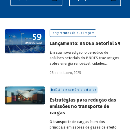
Lançamentos de publicações
Lançamento: BNDES Setorial 59
Em sua nova edição, o periódico de
análises setoriais do BNDES traz artigos
sobre energia renovável, cidades
resilientes, gestão de resíduos sólidos
08 de outubro, 2025
urbanos (RSU) e exportação.
Indústria e comércio exterior
Estratégias para redução das
emissões no transporte de
cargas
O transporte de cargas é um dos
principais emissores de gases de efeito