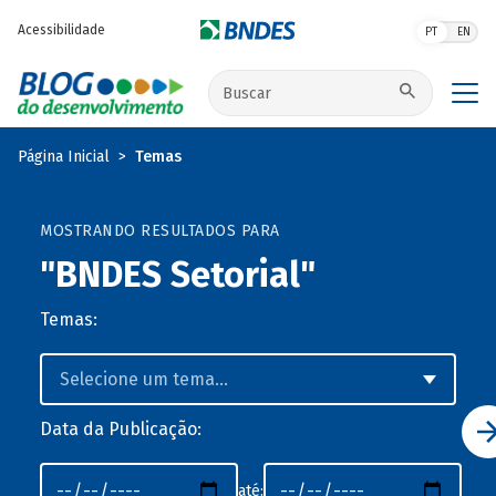
Pular para o conteúdo principal
Acessibilidade
PT
EN
Buscar no site
Página Inicial
Temas
MOSTRANDO RESULTADOS PARA
"BNDES Setorial"
Temas:
Data da Publicação:
até: