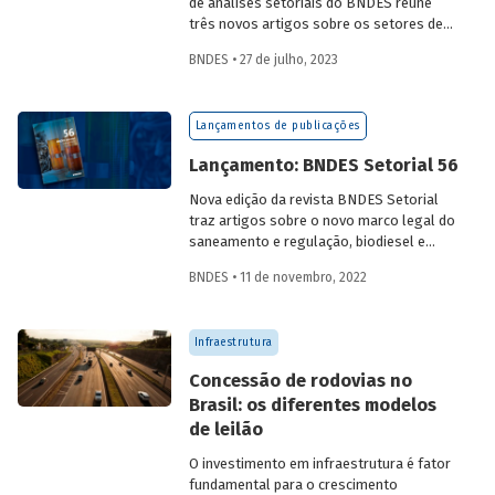
de análises setoriais do BNDES reúne
três novos artigos sobre os setores de
logística, agroindústria e aeroespaço e
BNDES • 27 de julho, 2023
defesa. Saiba mais e acesse os estudos
da edição 57.
Lançamentos de publicações
Lançamento: BNDES Setorial 56
Nova edição da revista BNDES Setorial
traz artigos sobre o novo marco legal do
saneamento e regulação, biodiesel e
diesel verde no Brasil, e o papel do
BNDES • 11 de novembro, 2022
leasing
de aeronaves no setor de
aviação.
Infraestrutura
Concessão de rodovias no
Brasil: os diferentes modelos
de leilão
O investimento em infraestrutura é fator
fundamental para o crescimento