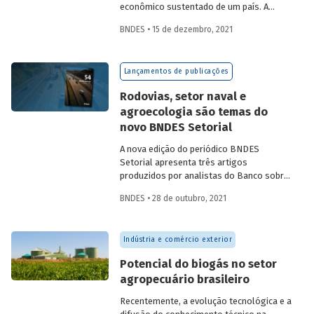
econômico sustentado de um país. A
partir da década de 1990, no Brasil, as
BNDES • 15 de dezembro, 2021
concessões rodoviárias começaram a ser
utilizadas para reduzir a despesa pública,
sem comprometer os investimentos no
Lançamentos de publicações
setor. Saiba mais sobre os diferentes
modelos de leilão adotados nas
Rodovias, setor naval e
concessões de rodovias realizadas no
agroecologia são temas do
país.
novo BNDES Setorial
A nova edição do periódico BNDES
Setorial apresenta três artigos
produzidos por analistas do Banco sobre
concessões rodoviárias, indústria naval e
BNDES • 28 de outubro, 2021
agroecologia, importantes áreas do
desenvolvimento brasileiro. Saiba mais
sobre os artigos e confira a publicação
Indústria e comércio exterior
completa.
Potencial do biogás no setor
agropecuário brasileiro
Recentemente, a evolução tecnológica e a