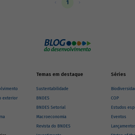
1
Temas em destaque
Séries
olvimento
Sustentabilidade
Biodiversida
o exterior
BNDES
COP
BNDES Setorial
Estudos esp
ima
Macroeconomia
Eventos
Revista do BNDES
Lançamentos