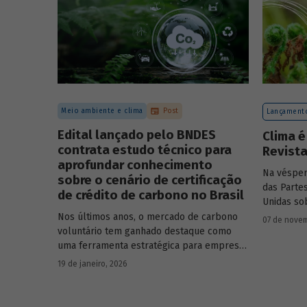
Meio ambiente e clima
Post
Lançamento
Edital lançado pelo BNDES
Clima é
contrata estudo técnico para
Revist
aprofundar conhecimento
Na vésper
sobre o cenário de certificação
das Parte
de crédito de carbono no Brasil
Unidas so
em Belém,
Nos últimos anos, o mercado de carbono
07 de novem
Revista d
voluntário tem ganhado destaque como
uma ferramenta estratégica para empresas
que buscam reduzir sua pegada de
19 de janeiro, 2026
carbono e demonstrar compromisso
climático.