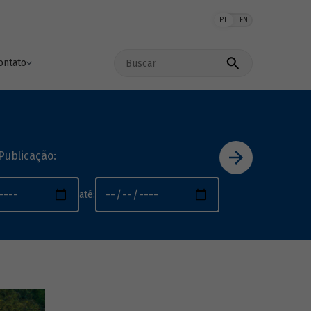
PT
EN
Buscar no site
ontato
Publicação:
até: