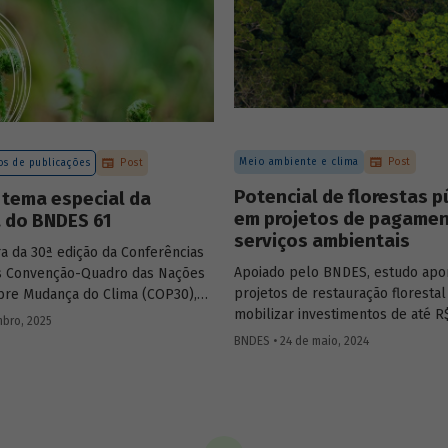
Meio ambiente e clima
Post
s de publicações
Post
Potencial de florestas p
 tema especial da
em projetos de pagamen
a do BNDES 61
serviços ambientais
a da 30ª edição da Conferências
Apoiado pelo BNDES, estudo apo
s Convenção-Quadro das Nações
projetos de restauração florest
bre Mudança do Clima (COP30),
mobilizar investimentos de até R
 o BNDES lança a edição 61 da
bro, 2025
bilhões ao longo de 30 anos,
o BNDES.
BNDES • 24 de maio, 2024
principalmente na Amazônia. Áre
mapeadas têm potencial de gerar
milhões de unidades de crédito 
verificadas (VUC) anualmente nes
iniciativa.