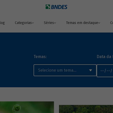
log
Categorias
Séries
Temas em destaque
C
Temas:
Data da 