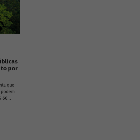
úblicas
to por
nta que
al podem
$ 60
as
 até 25,9
de carbono
se tipo de