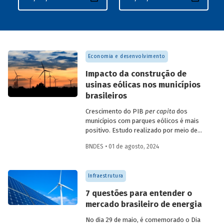
Economia e desenvolvimento
Impacto da construção de
usinas eólicas nos municípios
brasileiros
Crescimento do PIB
per capita
dos
municípios com parques eólicos é mais
positivo. Estudo realizado por meio de
método de controle sintético, aponta
BNDES • 01 de agosto, 2024
resultados mais significativos dois a três
anos do início da construção, com
dispersão posterior.
Infraestrutura
7 questões para entender o
mercado brasileiro de energia
No dia 29 de maio, é comemorado o Dia