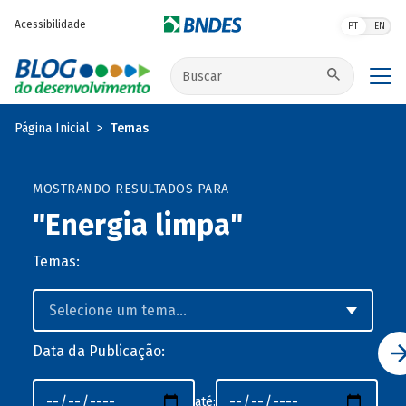
Pular para o conteúdo principal
Acessibilidade
PT
EN
Buscar no site
Página Inicial
Temas
MOSTRANDO RESULTADOS PARA
"Energia limpa"
Temas:
Data da Publicação:
até: