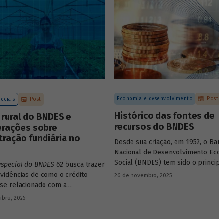
Economia e desenvolvimento
Post
eciais
Post
Histórico das fontes de
 rural do BNDES e
recursos do BNDES
erações sobre
ração fundiária no
Desde sua criação, em 1952, o Ba
Nacional de Desenvolvimento Ec
Social (BNDES) tem sido o princi
especial do BNDES 62
busca trazer
financiador do desenvolvimento b
vidências de como o crédito
26 de novembro, 2025
ocupando um espaço central na 
 se relacionado com a
do país, principalmente em mom
ção de terras no país e qual o
bro, 2025
crise, como as de 2008 e da Covid
sempenhado pelo BNDES.
combate à emergência climática.