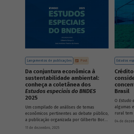
Lançamentos de publicações
Post
Estudos esp
Da conjuntura econômica à
Crédito
sustentabilidade ambiental:
consid
conheça a coletânea dos
concent
Estudos especiais do BNDES
Brasil
2025
O
Estudo 
algumas e
Um compilado de análises de temas
rural tem
econômicos pertinentes ao debate público,
concentra
a publicação organizada por Gilberto Borça
04 de dezem
papel de
e José Antônio Pereira de Souza,
11 de dezembro, 2025
economistas do BNDES, reúne 25 textos da