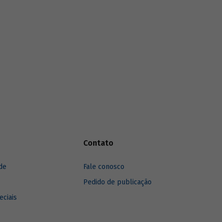
são
funding
verde dos principais bancos de
cursos.
desenvolvimento, comparando o BNDES
aos seus pares.
Contato
de
Fale conosco
Pedido de publicação
eciais