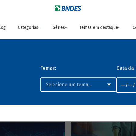
log
Categorias
Séries
Temas em destaque
C
Temas:
Data da 