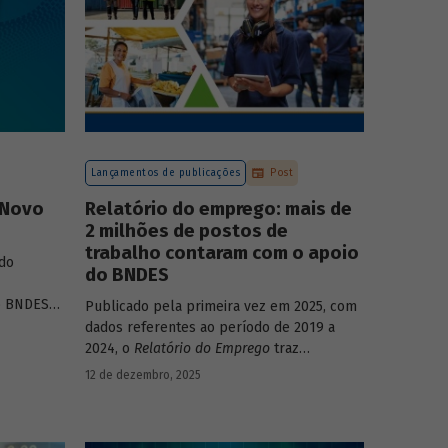
Lançamentos de publicações
Post
 Novo
Relatório do emprego: mais de
2 milhões de postos de
trabalho contaram com o apoio
do
do BNDES
o BNDES
”
,
Publicado pela primeira vez em 2025, com
nalisa a
dados referentes ao período de 2019 a
fontes de
2024, o
Relatório do Emprego
traz
ante dos
resultados relativos às contribuições da
12 de dezembro, 2025
e social,
atuação do Banco sobre o mercado de
trabalho, especificamente sobre os
empregos da economia.