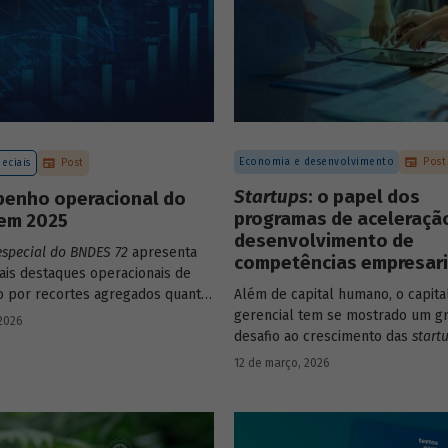
Economia e desenvolvimento
Post
eciais
Post
Startups
: o papel dos
enho operacional do
programas de aceleraçã
em 2025
desenvolvimento de
especial do BNDES 72
apresenta
competências empresari
pais destaques operacionais de
to por recortes agregados quanto
Além de capital humano, o capita
o a atuações mais específicas do
gerencial tem se mostrado um g
 2026
desafio ao crescimento das
start
avaliação do BNDES Garagem de
12 de março, 2026
como programas de aceleração 
contribuído para a superação de
desafio.