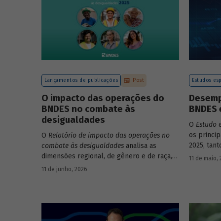
Lançamentos de publicações
Post
Estudos esp
O impacto das operações do
Desemp
BNDES no combate às
BNDES 
desigualdades
O
Estudo 
os princi
O
Relatório de impacto das operações no
2025, tan
combate às desigualdades
analisa as
em relaçã
dimensões regional, de gênero e de raça,
11 de maio,
Banco.
que contribuem para a elevada
11 de junho, 2026
desigualdade de renda no Brasil, no
contexto das operações de crédito do
BNDES.