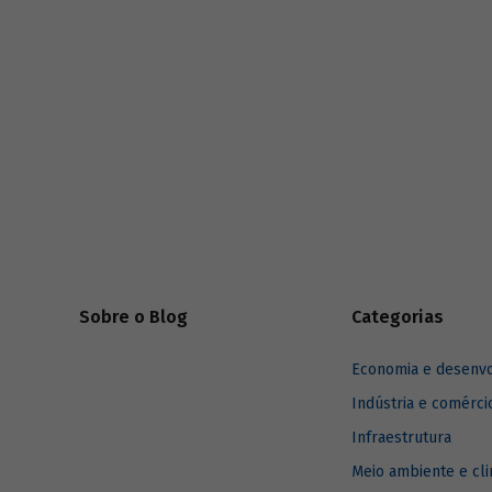
série
Estudos especiais do BNDES
divulgados ao longo de 2025.
Sobre o Blog
Categorias
Economia e desenv
Indústria e comérci
Infraestrutura
Meio ambiente e cl