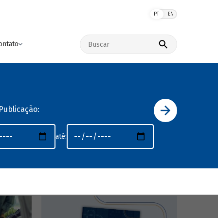
PT
EN
Buscar no site
ontato
Publicação:
até: