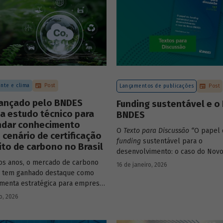
nte e clima
Post
Lançamentos de publicações
Post
lançado pelo BNDES
Funding sustentável e o
a estudo técnico para
BNDES
ndar conhecimento
O
Texto para Discussão
“
O papel 
 cenário de certificação
funding
sustentável para o
ito de carbono no Brasil
desenvolvimento: o caso do Nov
de autoria de João Emboava Vaz, a
os anos, o mercado de carbono
16 de janeiro, 2026
estratégia de diversificação das 
o tem ganhado destaque como
recursos adotada pelo BNDES di
menta estratégica para empresas
atuais desafios de sustentabilidad
m reduzir sua pegada de
o, 2026
ambiental e climática.
e demonstrar compromisso