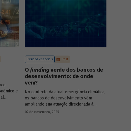
Estudos especiais
Post
O
funding
verde dos bancos de
desenvolvimento: de onde
vem?
nco
onômico e
No contexto da atual emergência climática,
pal
os bancos de desenvolvimento vêm
rasileiro,
ampliando sua atuação direcionada à
economia
descarbonização e preservação ambiental
07 de novembro, 2025
entos de
e, consequentemente, buscado novas
-19, e no
fontes de recursos para esse fim. O
Estudo
 Para
especial do BNDES 61
analisa de onde vem o