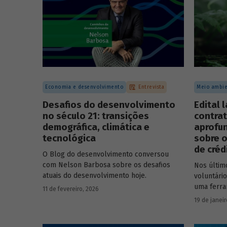
Economia e desenvolvimento
Entrevista
Meio ambie
Desafios do desenvolvimento
Edital 
no século 21: transições
contrat
demográfica, climática e
aprofu
tecnológica
sobre o
de créd
O Blog do desenvolvimento conversou
com Nelson Barbosa sobre os desafios
Nos últim
atuais do desenvolvimento hoje.
voluntári
uma ferra
11 de fevereiro, 2026
que busca
19 de janeir
carbono 
climático.