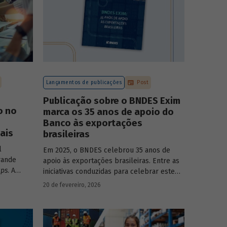
Lançamentos de publicações
Post
Publicação sobre o BNDES Exim
o no
marca os 35 anos de apoio do
Banco às exportações
ais
brasileiras
l
Em 2025, o BNDES celebrou 35 anos de
rande
apoio às exportações brasileiras. Entre as
ups
. A
iniciativas conduzidas para celebrar este
monstra
marco, relevante tanto para a instituição
20 de fevereiro, 2026
têm
quanto para a história do desenvolvimento
sse
econômico e social do Brasil, está o
lançamento da publicação “BNDES Exim: 35
anos de apoio às exportações brasileiras”.