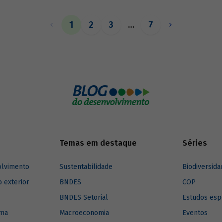
exercer esse papel, no entanto, 
necessárias sólidas fontes de re
1
2
3
…
7
Temas em destaque
Séries
olvimento
Sustentabilidade
Biodiversida
o exterior
BNDES
COP
BNDES Setorial
Estudos esp
ima
Macroeconomia
Eventos