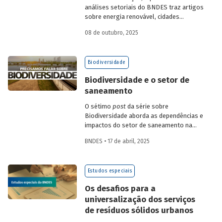
análises setoriais do BNDES traz artigos
sobre energia renovável, cidades
resilientes, gestão de resíduos sólidos
08 de outubro, 2025
urbanos (RSU) e exportação.
Biodiversidade
Biodiversidade e o setor de
saneamento
O sétimo
post
da série sobre
Biodiversidade aborda as dependências e
impactos do setor de saneamento na
natureza. A relação do setor com o
BNDES • 17 de abril, 2025
crescimento populacional e o processo
global atual de fluxo de materiais – do
uso ao descarte –, além de sua relação
Estudos especiais
direta com mudanças climáticas e
disponibilidade hídrica, apontam para uma
Os desafios para a
necessidade de ação urgente.
universalização dos serviços
de resíduos sólidos urbanos