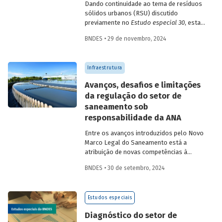
Dando continuidade ao tema de resíduos
sólidos urbanos (RSU) discutido
previamente no
Estudo especial 30
, esta
edição trata especificamente das
BNDES • 29 de novembro, 2024
características do setor que dificultam a
expansão da destinação final adequada.
Infraestrutura
Avanços, desafios e limitações
da regulação do setor de
saneamento sob
responsabilidade da ANA
Entre os avanços introduzidos pelo Novo
Marco Legal do Saneamento está a
atribuição de novas competências à
Agência Nacional de Águas e Saneamento
BNDES • 30 de setembro, 2024
Básico (ANA) para regularização do setor.
Artigo da Revista do BNDES 59 discute os
desafios desse percurso e a importância
Estudos especiais
de superá-los.
Diagnóstico do setor de