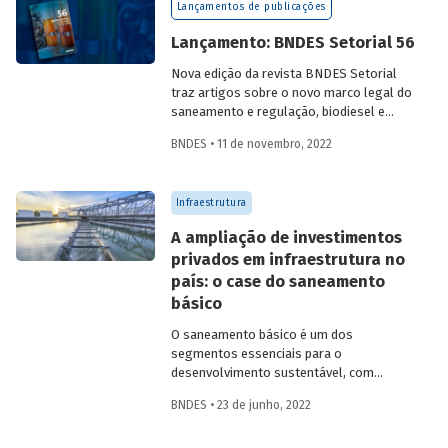
Lançamentos de publicações
investimentos. Com isso em vista, o
Banco tem ampliado suas formas de
Lançamento: BNDES Setorial 56
atuação.
Nova edição da revista BNDES Setorial
traz artigos sobre o novo marco legal do
saneamento e regulação, biodiesel e
diesel verde no Brasil, e o papel do
BNDES • 11 de novembro, 2022
leasing
de aeronaves no setor de
aviação.
Infraestrutura
A ampliação de investimentos
privados em infraestrutura no
país: o case do saneamento
básico
O saneamento básico é um dos
segmentos essenciais para o
desenvolvimento sustentável, com
efeitos na saúde, na escolaridade e na
BNDES • 23 de junho, 2022
qualidade de vida da população. No Brasil,
os investimentos em água e esgoto ainda