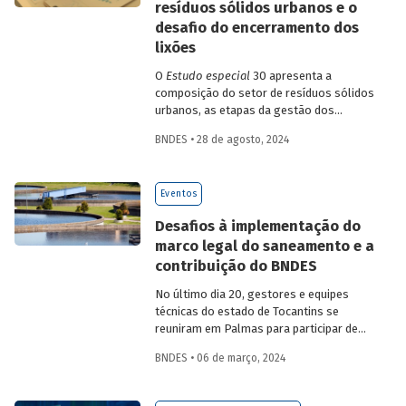
resíduos sólidos urbanos e o
desafio do encerramento dos
lixões
O
Estudo especial
30 apresenta a
composição do setor de resíduos sólidos
urbanos, as etapas da gestão dos
serviços de manejo de RSU e a situação
BNDES • 28 de agosto, 2024
atual desses serviços no país no contexto
das mudanças do novo marco legal do
saneamento, que estabeleceu um prazo
Eventos
para encerramento dos lixões – até
agosto de 2024.
Desafios à implementação do
marco legal do saneamento e a
contribuição do BNDES
No último dia 20, gestores e equipes
técnicas do estado de Tocantins se
reuniram em Palmas para participar de
seminário sobre a implementação do
BNDES • 06 de março, 2024
marco legal do saneamento. A melhoria
dos índices do setor envolve desafios
consideráveis, entre eles a promoção de