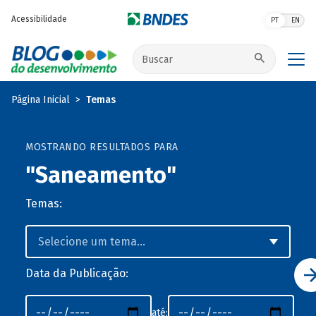
Pular para o conteúdo principal
Acessibilidade
PT
EN
Buscar no site
Página Inicial
Temas
MOSTRANDO RESULTADOS PARA
"Saneamento"
Temas:
Data da Publicação:
até: