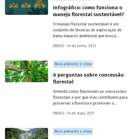
biodiversidade.
Infográfico: como funciona o
manejo florestal sustentável?
O manejo florestal sustentável é um
conjunto de técnicas de exploração de
baixo impacto ambiental que busca
reproduzir o ciclo natural da floresta,
BNDES • 14 de junho, 2021
mantendo-a em pé e contribuindo para a
manutenção de sua biodiversidade,
produtividade, capacidade de regeneração
Meio ambiente e clima
e demais funções ecológicas, econômicas
e sociais. Confira o infográfico que
6 perguntas sobre concessão
preparamos para explicar como isso
florestal
funciona.
Entenda como funcionam as concessões
florestais e por que elas contribuem para
preservar a floresta e promover o
desenvolvimento econômico e social das
BNDES • 14 de maio, 2021
comunidades locais. Preparamos um
conjunto de perguntas e respostas para
esclarecer as principais dúvidas sobre o
Meio ambiente e clima
tema.