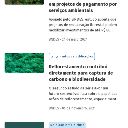
em projetos de pagamento por
serviços ambientais
Apoiado pelo BNDES, estudo aponta que
projetos de restauração florestal podem
mobilizar investimentos de até R$ 60
bilhões ao longo de 30 anos,
BNDES • 24 de maio, 2024
principalmente na Amazônia. Áreas
mapeadas têm potencial de gerar até 25,9
milhões de unidades de crédito de
Lançamentos de publicações
carbono verificadas (VUC) anualmente
nesse tipo de iniciativa.
Reflorestamento contribui
diretamente para captura de
carbono e biodiversidade
O segundo estudo da série
#Por um
futuro sustentável
fala sobre o papel das
ações de reflorestamento, especialmente
a partir de espécies nativas, para
BNDES • 05 de novembro, 2021
mitigação das mudanças climáticas. A
análise destaca os impactos positivos da
restauração de florestas nativas, como
Meio ambiente e clima
captura de CO
e conservação da
2