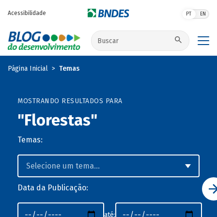
Pular para o conteúdo principal
Acessibilidade
PT
EN
Buscar no site
Página Inicial
Temas
MOSTRANDO RESULTADOS PARA
"Florestas"
Temas:
Data da Publicação:
até: