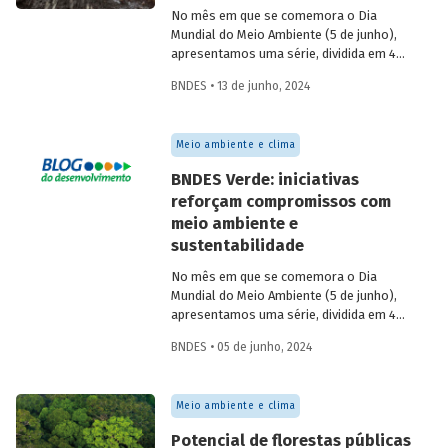
No mês em que se comemora o Dia
Mundial do Meio Ambiente (5 de junho),
apresentamos uma série, dividida em 4
partes, com as principais iniciativas do
BNDES • 13 de junho, 2024
BNDES relacionadas ao tema. Os
destaques da 2ª semana são: “Sertão
Vivo” e “Floresta Viva”.
Meio ambiente e clima
BNDES Verde: iniciativas
reforçam compromissos com
meio ambiente e
sustentabilidade
No mês em que se comemora o Dia
Mundial do Meio Ambiente (5 de junho),
apresentamos uma série, dividida em 4
partes, com as principais iniciativas do
BNDES • 05 de junho, 2024
BNDES relacionadas ao tema. Esta
semana, os destaques são: Fundo
Amazônia e Estruturação de Soluções de
Meio ambiente e clima
Parques e Florestas.
Potencial de florestas públicas