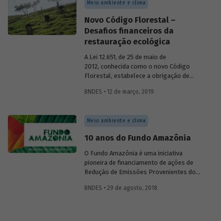
Meio ambiente e clima
e dos remanescentes de vegetação
nativa, das áreas de uso restrito e das
Novo Código Florestal –
áreas consolidadas das propriedades e
Desafios financeiros da
posses rurais do país.
restauração ecológica
A Lei 12.651, de 25 de maio de
2012, conhecida como o novo Código
Florestal, estabelece a obrigação de
recomposição da vegetação das áreas de
BNDES • 12 de março, 2019
preservação permanente (APPs) e de
reservas legais (RLs). No entanto, há
alguns entraves que dificultam o
Meio ambiente e clima
cumprimento de tal obrigação legal. Em
geral, considera-se que as atividades de
10 anos do Fundo Amazônia
restauração apresentam custos elevados
e não oferecem retorno financeiro para
O Fundo Amazônia é uma iniciativa
os proprietários de imóveis rurais. Os
pioneira de financiamento de ações de
benefícios são considerados difusos,
Redução de Emissões Provenientes do
coletivos e de longo prazo.
Desmatamento e da Degradação
BNDES • 29 de agosto, 2018
Florestal (REDD+). Gerido pelo BNDES,
ele recebe doação voluntárias de
recursos, que são investidos em projetos
destinados à prevenção, monitoramento