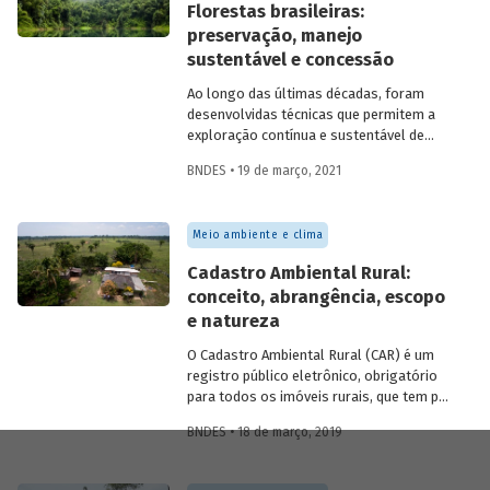
Florestas brasileiras:
preservação, manejo
sustentável e concessão
Ao longo das últimas décadas, foram
desenvolvidas técnicas que permitem a
exploração contínua e sustentável de
produtos madeireiros e não-madeireiros
BNDES • 19 de março, 2021
em unidades de conservação que
permitem esse tipo de uso - como as
Florestas Nacionais. Essas técnicas se
Meio ambiente e clima
baseiam no manejo florestal sustentável,
um sistema de rodízio que garante a
Cadastro Ambiental Rural:
contínua recuperação da vegetação. Saiba
conceito, abrangência, escopo
mais sobre como as concessões
e natureza
florestais podem contribuir para
incentivar o manejo sustentável e
O Cadastro Ambiental Rural (CAR) é um
garantir, além da preservação das
registro público eletrônico, obrigatório
florestas, benefícios econômicos e
para todos os imóveis rurais, que tem por
sociais para as populações locais.
finalidade integrar as informações
BNDES • 18 de março, 2019
ambientais referentes à situação das
áreas de preservação permanente (APP),
das áreas de reserva legal, das florestas