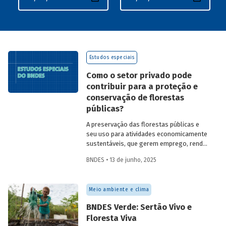
Estudos especiais
Como o setor privado pode
contribuir para a proteção e
conservação de florestas
públicas?
A preservação das florestas públicas e
seu uso para atividades economicamente
sustentáveis, que gerem emprego, renda
e desenvolvimento para a população que
BNDES • 13 de junho, 2025
vive nessas regiões, não são excludentes.
O
Estudo Especial do BNDES 50
trata do
desafio para a gestão e preservação das
Meio ambiente e clima
florestas e da possibilidade de utilização
de instrumentos de parceria com o setor
BNDES Verde: Sertão Vivo e
privado para viabilizar o desenvolvimento
Floresta Viva
sustentável nessas regiões.