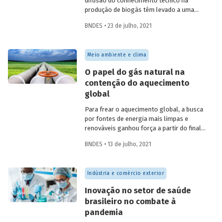
difusão do conhecimento técnico na
produção de biogás têm levado a uma
rápida expansão no número de plantas
BNDES • 23 de julho, 2021
em operação e no volume produzido no
país. Esse crescimento, contudo, ainda é
tímido diante do potencial de geração que
Meio ambiente e clima
um país com um agronegócio tão
desenvolvido pode atingir. Entenda como
O papel do gás natural na
resíduos e efluentes das diferentes
contenção do aquecimento
atividades agropecuárias podem
global
contribuir para ampliar a geração de
biogás no setor.
Para frear o aquecimento global, a busca
por fontes de energia mais limpas e
renováveis ganhou força a partir do final
do século XX, contribuindo para o esforço
BNDES • 13 de julho, 2021
mundial de redução das emissões de CO
.
2
Em um contexto em que a demanda
energética segue crescendo, o gás
Indústria e comércio exterior
natural desponta como combustível
capaz de apoiar a transição para a
Inovação no setor de saúde
economia de baixo carbono, aproveitando
brasileiro no combate à
a infraestrutura já existente com menor
pandemia
impacto ambiental do que outros