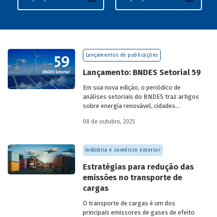
Lançamentos de publicações
Lançamento: BNDES Setorial 59
Em sua nova edição, o periódico de
análises setoriais do BNDES traz artigos
sobre energia renovável, cidades
resilientes, gestão de resíduos sólidos
08 de outubro, 2025
urbanos (RSU) e exportação.
Indústria e comércio exterior
Estratégias para redução das
emissões no transporte de
cargas
O transporte de cargas é um dos
principais emissores de gases de efeito