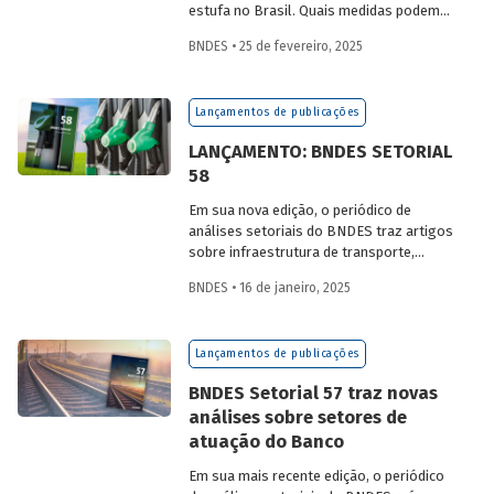
estufa no Brasil. Quais medidas podem
ser adotadas para reduzir seu impacto
BNDES • 25 de fevereiro, 2025
ambiental? Confira as estratégias que
podem tornar o setor mais sustentável.
Lançamentos de publicações
LANÇAMENTO: BNDES SETORIAL
58
Em sua nova edição, o periódico de
análises setoriais do BNDES traz artigos
sobre infraestrutura de transporte,
mobilidade urbana, combustíveis
BNDES • 16 de janeiro, 2025
sustentáveis, mercado de aeronaves,
saúde e agroindústria.
Lançamentos de publicações
BNDES Setorial 57 traz novas
análises sobre setores de
atuação do Banco
Em sua mais recente edição, o periódico