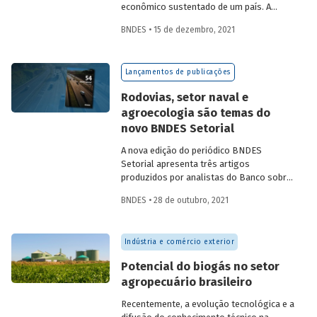
econômico sustentado de um país. A
partir da década de 1990, no Brasil, as
BNDES • 15 de dezembro, 2021
concessões rodoviárias começaram a ser
utilizadas para reduzir a despesa pública,
sem comprometer os investimentos no
Lançamentos de publicações
setor. Saiba mais sobre os diferentes
modelos de leilão adotados nas
Rodovias, setor naval e
concessões de rodovias realizadas no
agroecologia são temas do
país.
novo BNDES Setorial
A nova edição do periódico BNDES
Setorial apresenta três artigos
produzidos por analistas do Banco sobre
concessões rodoviárias, indústria naval e
BNDES • 28 de outubro, 2021
agroecologia, importantes áreas do
desenvolvimento brasileiro. Saiba mais
sobre os artigos e confira a publicação
Indústria e comércio exterior
completa.
Potencial do biogás no setor
agropecuário brasileiro
Recentemente, a evolução tecnológica e a