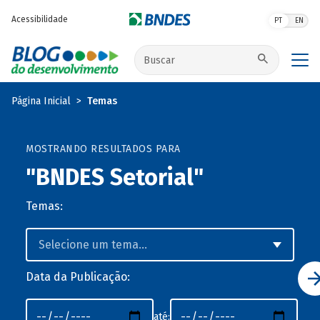
Pular para o conteúdo principal
Acessibilidade
PT
EN
Buscar no site
Página Inicial
Temas
MOSTRANDO RESULTADOS PARA
"BNDES Setorial"
Temas:
Data da Publicação:
até: