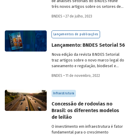
de análises setoriais do BNDES reúne
três novos artigos sobre os setores de
logística, agroindústria e aeroespaço e
BNDES • 27 de julho, 2023
defesa. Saiba mais e acesse os estudos
da edição 57.
Lançamentos de publicações
Lançamento: BNDES Setorial 56
Nova edição da revista BNDES Setorial
traz artigos sobre o novo marco legal do
saneamento e regulação, biodiesel e
diesel verde no Brasil, e o papel do
BNDES • 11 de novembro, 2022
leasing
de aeronaves no setor de
aviação.
Infraestrutura
Concessão de rodovias no
Brasil: os diferentes modelos
de leilão
O investimento em infraestrutura é fator
fundamental para o crescimento