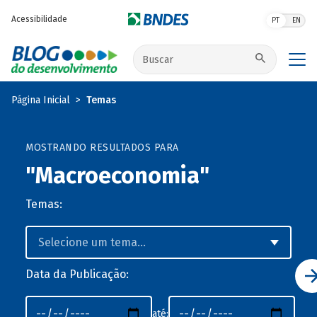
Pular para o conteúdo principal
Acessibilidade
PT
EN
Buscar no site
Página Inicial
Temas
MOSTRANDO RESULTADOS PARA
"Macroeconomia"
Temas:
Data da Publicação:
até: