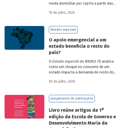
renda domiciliar
per capita
a partir das
estruturas de consumo da POF 2017-2018
10 de julho, 2026
associadas às variações de preços dos
itens que compõem o IPCA. Emprega
ainda os microdados da Pnad Contínua
Estudos especiais
para analisar a evolução da renda dos
decis durante o período.
O apoio emergencial a um
estado beneficia o resto do
país?
O
Estudo especial do BNDES 76
analisa
como um choque no consumo de um
estado impacta a demanda do resto do
país, usando como exemplo o caso do Rio
03 de julho, 2026
Grande do Sul.
Lançamentos de publicações
a
Livro reúne artigos da 1
edição da Escola de Governo e
Desenvolvimento Maria da