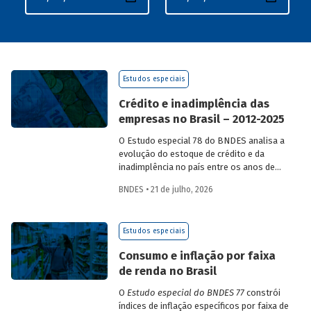
Estudos especiais
Crédito e inadimplência das
empresas no Brasil – 2012-2025
O Estudo especial 78 do BNDES analisa a
evolução do estoque de crédito e da
inadimplência no país entre os anos de
2012 e 2025, explorando dois recortes
BNDES • 21 de julho, 2026
analíticos complementares: o porte da
empresa e o setor de atividade
econômica.
Estudos especiais
Consumo e inflação por faixa
de renda no Brasil
O
Estudo especial do BNDES 77
constrói
índices de inflação específicos por faixa de