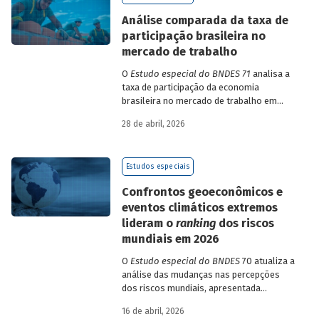
de insumo-produto estaduais.
Análise comparada da taxa de
participação brasileira no
mercado de trabalho
O
Estudo especial do BNDES 71
analisa a
taxa de participação da economia
brasileira no mercado de trabalho em
comparação com uma amostra de 15
28 de abril, 2026
países de diferentes continentes e
estruturas etárias e econômicas
distintas.
Estudos especiais
Confrontos geoeconômicos e
eventos climáticos extremos
lideram o
ranking
dos riscos
mundiais em 2026
O
Estudo especial do BNDES
70 atualiza a
análise das mudanças nas percepções
dos riscos mundiais, apresentada
previamente na edição 54/2025, a partir
16 de abril, 2026
dos relatórios Global Risks Report (GRR)