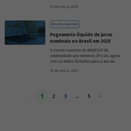
década de 1990, destacando sua dinâmica
23 de março, 2026
durante esse período e as mudanças
recentes em sua composição.
Estudos especiais
Pagamento líquido de juros
nominais no Brasil em 2025
O
Estudo especial do BNDES 67
dá
continuidade aos números 29 e 40, agora
com os dados fechados para o ano de
2025.
16 de março, 2026
1
2
3
…
5