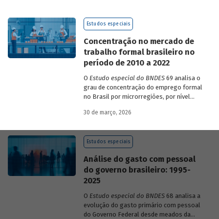
de 2023 a 2026, que analisam as
pesquisas de avaliação dos riscos
Estudos especiais
mundiais para o ano em curso e para dois
e dez anos à frente.
Concentração no mercado de
trabalho formal brasileiro no
período de 2010 a 2022
O
Estudo especial do BNDES
69 analisa o
grau de concentração do emprego formal
no Brasil por microrregiões, por nível
educacional dos trabalhadores e por
30 de março, 2026
setores, entre 2010 e 2022.
Estudos especiais
Análise do gasto com pessoal
do governo brasileiro: 1995-
2025
O
Estudo especial do BNDES
68 analisa a
evolução do gasto primário com pessoal
do Governo Federal desde meados da