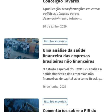
Conceição Tavares
A publicação
Transformações em curso:
políticas públicas para o
desenvolvimento latino-
americano
compila trabalhos da 1ª edição
30 de junho, 2026
da Escola de Governo e Desenvolvimento
Maria da Conceição Tavares.
Estudos especiais
Uma análise da saúde
financeira das empresas
brasileiras não financeiras
O
Estudo especial do BNDES 75
analisa a
saúde financeira das empresas não
financeiras de capital aberto no Brasil que
apresentaram negociação em bolsa de
16 de junho, 2026
valores. Para isso, parte de uma amostra
de 265 empresas – excluindo-se o setor
de finanças e seguros – e de quatro
Estudos especiais
dimensões: lucratividade, solvência,
endividamento e alavancagem.
Comentários sobre o PIB do