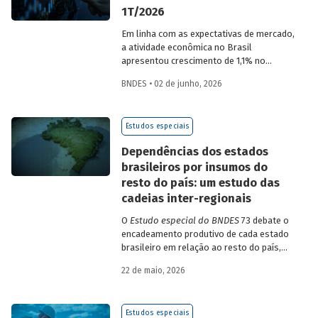
1T/2026
Em linha com as expectativas de mercado,
a atividade econômica no Brasil
apresentou crescimento de 1,1% no
1T/2026 na comparação com o trimestre
BNDES • 02 de junho, 2026
imediatamente anterior, na série ajustada
sazonalmente. Confira uma análise
detalhada e uma previsão para os
Estudos especiais
próximos meses no
Estudo especial do
BNDES 74.
Dependências dos estados
brasileiros por insumos do
resto do país: um estudo das
cadeias inter-regionais
O
Estudo especial do BNDES
73 debate o
encadeamento produtivo de cada estado
brasileiro em relação ao resto do país,
analisando seu nível de dependência e
22 de maio, 2026
quanto o estímulo a um estado ou setor
econômico pode gerar de demanda para
os demais. Para isso usa uma
Estudos especiais
metodologia de construção de matrizes