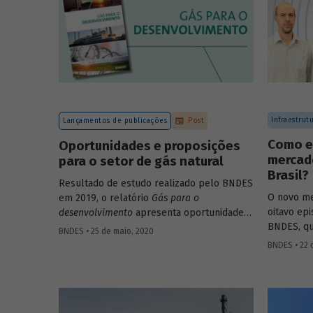
Infraestrut
Lançamentos de publicações
Post
Como e
Oportunidades e proposições
mercado
para o setor de gás natural
Brasil?
Resultado de estudo realizado pelo BNDES
O novo me
em 2019, o relatório
Gás para o
oitavo ep
desenvolvimento
apresenta oportunidades
BNDES, qu
para a cadeia de valor do gás natural no
BNDES • 25 de maio, 2020
gerente s
Brasil, bem como proposições de medidas
BNDES • 22 
Navegação
que potencializem a oferta e a demanda de
Pompeo, e
gás natural no país e estimulem novos
Agência N
investimen­tos nas atividades relacionadas
e Biocomb
ao setor.