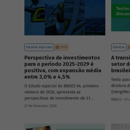
Estudos especiais
Post
Eventos
Perspectiva de investimentos
A trans
para o período 2025-2029 é
setor d
positiva, com expansão média
brasile
entre 3,0% e 4,5%
Texto par
diretora d
O
Estudo especial do BNDES 64
, primeiro
Energétic
número de 2026, apresenta as
Luciana C
perspectivas de investimento de 21
BNDES • 31 
Transição
setores da economia brasileira para o
27 de fevereiro, 2026
papel do 
período de 2025 a 2029.
energética