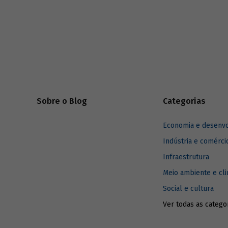
quanto às
incremento potencial das reservas
carregam 
nacionais e a possibilidade de aumento de
important
produção para patamares equivalentes aos
do valor 
de alguns países grandes produtores
custos de 
trouxeram novas perspectivas para o setor
empresa, 
e para a nação.
pouco da h
atividade 
Sobre o Blog
Categorias
Economia e desenv
Indústria e comérci
Infraestrutura
Meio ambiente e cl
Social e cultura
Ver todas as catego