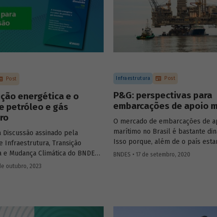
Infraestrutura
Post
Post
P&G: perspectivas para
ição energética e o
embarcações de apoio m
e petróleo e gás
iro
O mercado de embarcações de a
marítimo no Brasil é bastante di
a Discussão assinado pela
Isso porque, além de o país esta
e Infraestrutura, Transição
dez maiores produtores mundiai
a e Mudança Climática do BNDES
BNDES • 17 de setembro, 2020
petróleo e gás natural (P&G), p
osta e por técnicos da Área de
de outubro, 2023
chegar à quinta posição no médi
 Energética e Clima debate o
segundo estimativas do Plano De
petróleo e gás na transição
Expansão de Energia 2029, a pro
 do Brasil.
dá, predominantemente, em água
profundas. Buscando avaliar as