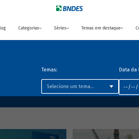
log
Categorias
Séries
Temas em destaque
C
Temas:
Data da 