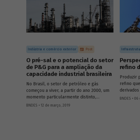
Indústria e comércio exterior
Post
Infraestrut
O pré-sal e o potencial do setor
Perspec
de P&G para a ampliação da
refino 
capacidade industrial brasileira
Produzir 
refino qu
No Brasil, o setor de petróleo e gás
derivados
começou a viver, a partir do ano 2000, um
proporcio
momento particularmente distinto,
BNDES • 06 
balança c
inserindo-se em um cenário
BNDES • 12 de março, 2019
sua segura
completamente diferente do observado
abastecim
nas décadas anteriores. Depois das
petróleo, 
descobertas de gigantescas reservas
contempor
offshore
de petróleo e gás na camada do
centros d
pré-sal pela Petrobras em 2006, o