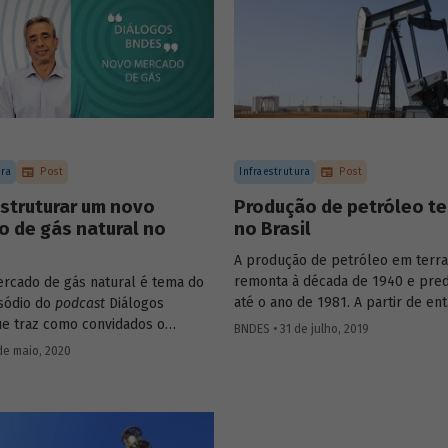
perspectivas do setor, com base
contexto de ligeira recuperação 
mercado anterior à pandemia, os
do artigo
Mercado de embarcaçõe
apoio a plataformas de petróleo 
natural
, publicado no BNDES Setor
apresentam cenários para a ativi
próximos anos.
ura
Post
Infraestrutura
Post
struturar um novo
Produção de petróleo te
 de gás natural no
no Brasil
A produção de petróleo em terra
remonta à década de 1940 e pre
rcado de gás natural é tema do
até o ano de 1981. A partir de ent
isódio do
podcast
Diálogos
participação relativa na produção
e traz como convidados o
BNDES • 31 de julho, 2019
passou a ser menor do que a mar
etorial do Departamento de Gás,
de maio, 2020
mas somente a partir de 2003 o 
 e Petróleo do BNDES, André
absoluto da produção terrestre 
 o assessor da diretoria da
ser declinante. Atualmente, a con
acional do Petróleo, Gás Natural
da exploração de petróleo terre
ustíveis (ANP) Leonardo Caldas.