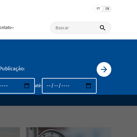
PT
EN
Buscar no site
ontato
Publicação:
até: