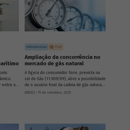
Infraestrutura
Post
Ampliação da concorrência no
arítimo
mercado de gás natural
poio
A figura do consumidor livre, prevista na
nâmico.
Lei do Gás (11.909/09), abre a possibilidade
r entre os
de o usuário final da cadeia de gás natural
s de
comprar o energético diretamente do
BNDES • 15 de setembro, 2020
odendo
produtor ou de agentes comercializadores,
o prazo
sem abrir mão do uso da rede da
cenal de
companhia distribuidora de gás
dução se
canalizado. Esse modelo de organização,
s
conhecido internacionalmente como
bypass
comercial, representa em tese um