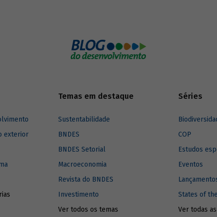
 regiões produtoras de petróleo,
um valor estratégico muito
e, pois maximizam a apropriação
agregado, bem como reduzem os
logística, não só para uma
mas para o país. Conheça um
istória e da importância da
de refino no Brasil.
Temas em destaque
Séries
olvimento
Sustentabilidade
Biodiversida
o exterior
BNDES
COP
BNDES Setorial
Estudos esp
ima
Macroeconomia
Eventos
Revista do BNDES
Lançamentos
rias
Investimento
States of th
Ver todos os temas
Ver todas as