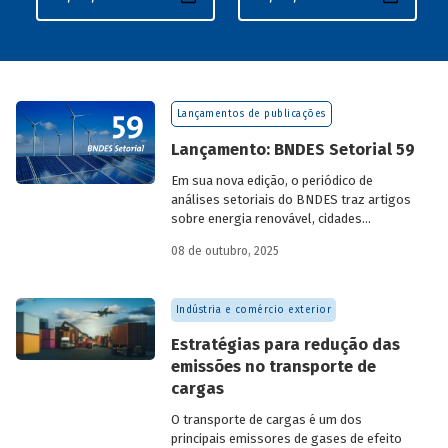
Lançamentos de publicações
Lançamento: BNDES Setorial 59
Em sua nova edição, o periódico de
análises setoriais do BNDES traz artigos
sobre energia renovável, cidades
resilientes, gestão de resíduos sólidos
08 de outubro, 2025
urbanos (RSU) e exportação.
Indústria e comércio exterior
Estratégias para redução das
emissões no transporte de
cargas
O transporte de cargas é um dos
principais emissores de gases de efeito