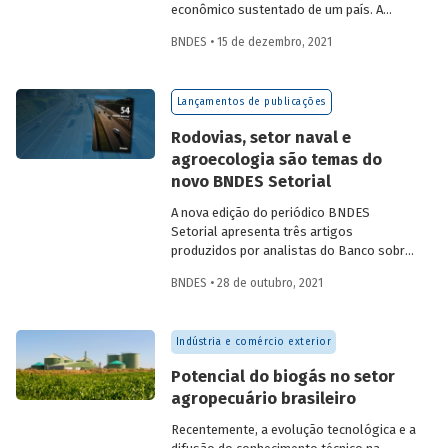
econômico sustentado de um país. A
partir da década de 1990, no Brasil, as
BNDES • 15 de dezembro, 2021
concessões rodoviárias começaram a ser
utilizadas para reduzir a despesa pública,
sem comprometer os investimentos no
Lançamentos de publicações
setor. Saiba mais sobre os diferentes
modelos de leilão adotados nas
Rodovias, setor naval e
concessões de rodovias realizadas no
agroecologia são temas do
país.
novo BNDES Setorial
A nova edição do periódico BNDES
Setorial apresenta três artigos
produzidos por analistas do Banco sobre
concessões rodoviárias, indústria naval e
BNDES • 28 de outubro, 2021
agroecologia, importantes áreas do
desenvolvimento brasileiro. Saiba mais
sobre os artigos e confira a publicação
Indústria e comércio exterior
completa.
Potencial do biogás no setor
agropecuário brasileiro
Recentemente, a evolução tecnológica e a