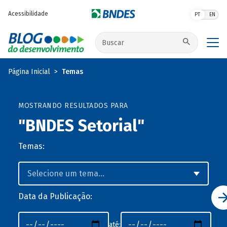
Pular para o conteúdo principal
Acessibilidade
PT
EN
Buscar no site
Página Inicial
Temas
MOSTRANDO RESULTADOS PARA
"BNDES Setorial"
Temas:
Data da Publicação:
até: