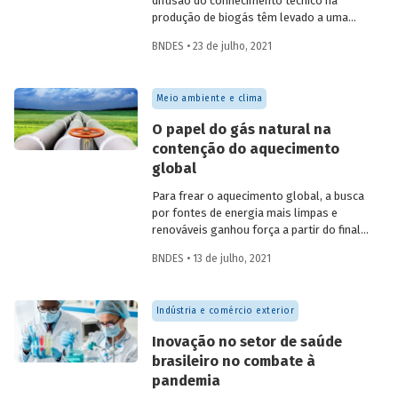
difusão do conhecimento técnico na
produção de biogás têm levado a uma
rápida expansão no número de plantas
BNDES • 23 de julho, 2021
em operação e no volume produzido no
país. Esse crescimento, contudo, ainda é
tímido diante do potencial de geração que
Meio ambiente e clima
um país com um agronegócio tão
desenvolvido pode atingir. Entenda como
O papel do gás natural na
resíduos e efluentes das diferentes
contenção do aquecimento
atividades agropecuárias podem
global
contribuir para ampliar a geração de
biogás no setor.
Para frear o aquecimento global, a busca
por fontes de energia mais limpas e
renováveis ganhou força a partir do final
do século XX, contribuindo para o esforço
BNDES • 13 de julho, 2021
mundial de redução das emissões de CO
.
2
Em um contexto em que a demanda
energética segue crescendo, o gás
Indústria e comércio exterior
natural desponta como combustível
capaz de apoiar a transição para a
Inovação no setor de saúde
economia de baixo carbono, aproveitando
brasileiro no combate à
a infraestrutura já existente com menor
pandemia
impacto ambiental do que outros