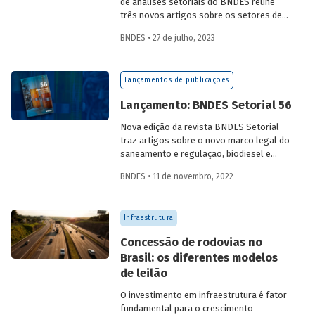
de análises setoriais do BNDES reúne
três novos artigos sobre os setores de
logística, agroindústria e aeroespaço e
BNDES • 27 de julho, 2023
defesa. Saiba mais e acesse os estudos
da edição 57.
Lançamentos de publicações
Lançamento: BNDES Setorial 56
Nova edição da revista BNDES Setorial
traz artigos sobre o novo marco legal do
saneamento e regulação, biodiesel e
diesel verde no Brasil, e o papel do
BNDES • 11 de novembro, 2022
leasing
de aeronaves no setor de
aviação.
Infraestrutura
Concessão de rodovias no
Brasil: os diferentes modelos
de leilão
O investimento em infraestrutura é fator
fundamental para o crescimento