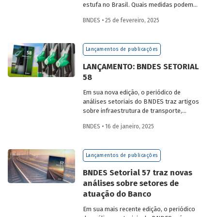
estufa no Brasil. Quais medidas podem
ser adotadas para reduzir seu impacto
BNDES • 25 de fevereiro, 2025
ambiental? Confira as estratégias que
podem tornar o setor mais sustentável.
Lançamentos de publicações
LANÇAMENTO: BNDES SETORIAL
58
Em sua nova edição, o periódico de
análises setoriais do BNDES traz artigos
sobre infraestrutura de transporte,
mobilidade urbana, combustíveis
BNDES • 16 de janeiro, 2025
sustentáveis, mercado de aeronaves,
saúde e agroindústria.
Lançamentos de publicações
BNDES Setorial 57 traz novas
análises sobre setores de
atuação do Banco
Em sua mais recente edição, o periódico