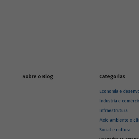
as metas universalização dos serviços até
2033, cumprindo o que está previsto no
novo marco legal do saneamento. Saiba
como o BNDES vem atuando na
estruturação de projetos de concessão e
PPPs e na atração de novos investidores
para o setor.
Sobre o Blog
Categorias
Economia e desenv
Indústria e comérci
Infraestrutura
Meio ambiente e cl
Social e cultura