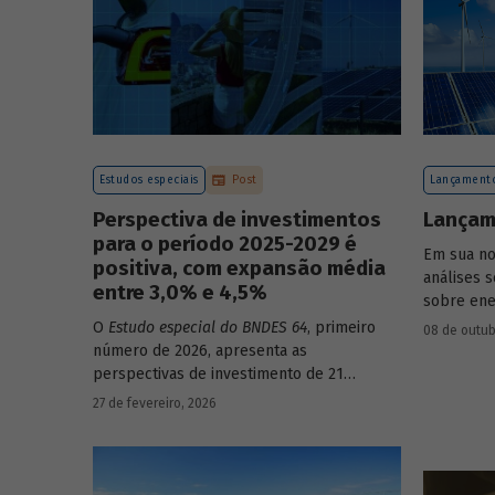
Estudos especiais
Post
Lançamento
Perspectiva de investimentos
Lançam
para o período 2025-2029 é
Em sua no
positiva, com expansão média
análises s
entre 3,0% e 4,5%
sobre ene
resiliente
O
Estudo especial do BNDES 64
, primeiro
08 de outub
urbanos (
número de 2026, apresenta as
perspectivas de investimento de 21
setores da economia brasileira para o
27 de fevereiro, 2026
período de 2025 a 2029.