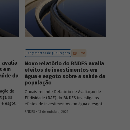
ação.
Lançamentos de publicações
Post
 avalia
Novo relatório do BNDES avalia
s em
efeitos de investimentos em
aúde da
água e esgoto sobre a saúde da
população
iação de
O mais recente Relatório de Avaliação de
tiga os
Efetividade (RAE) do BNDES investiga os
a e esgoto
efeitos de investimentos em água e esgoto
os do
sobre indicadores de saúde. Dados do
BNDES • 13 de outubro, 2021
unicípios
período 2007-2019 indicam que municípios
jetos de
brasileiros beneficiados com projetos de
a redução
saneamento experimentaram uma redução