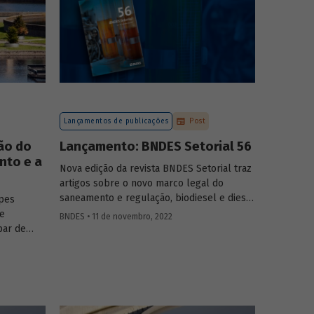
Lançamentos de publicações
Post
ão do
Lançamento: BNDES Setorial 56
nto e a
Nova edição da revista BNDES Setorial traz
artigos sobre o novo marco legal do
saneamento e regulação, biodiesel e diesel
ipes
verde no Brasil, e o papel do
leasing
de
se
BNDES • 11 de novembro, 2022
aeronaves no setor de aviação.
par de
o do
lhoria
afios
moção de
, o Banco