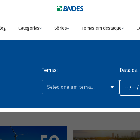
log
Categorias
Séries
Temas em destaque
C
Temas:
Data da 