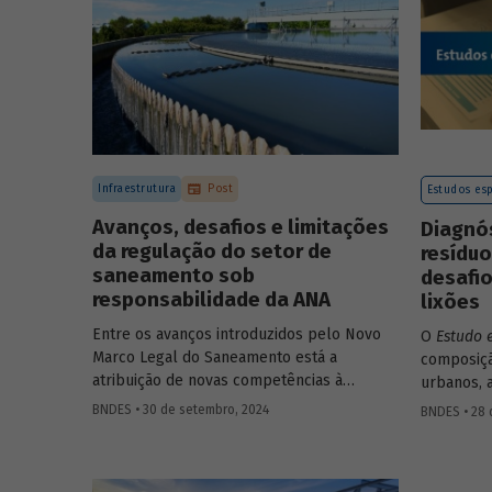
Infraestrutura
Post
Estudos esp
Avanços, desafios e limitações
Diagnós
da regulação do setor de
resíduo
saneamento sob
desafi
responsabilidade da ANA
lixões
Entre os avanços introduzidos pelo Novo
O
Estudo 
Marco Legal do Saneamento está a
composiçã
atribuição de novas competências à
urbanos, 
Agência Nacional de Águas e Saneamento
de manejo
BNDES • 30 de setembro, 2024
BNDES • 28 
Básico (ANA) para regularização do setor.
desses se
Artigo da Revista do BNDES 59 discute os
mudanças 
desafios desse percurso e a importância
saneament