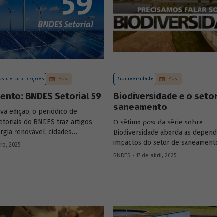
s de publicações
Post
Biodiversidade
Post
ento: BNDES Setorial 59
Biodiversidade e o seto
saneamento
va edição, o periódico de
etoriais do BNDES traz artigos
O sétimo
post
da série sobre
rgia renovável, cidades
Biodiversidade aborda as depend
s, gestão de resíduos sólidos
impactos do setor de saneament
ro, 2025
RSU) e exportação.
natureza. A relação do setor com
BNDES • 17 de abril, 2025
crescimento populacional e o pr
global atual de fluxo de materiai
ao descarte –, além de sua relaçã
com mudanças climáticas e dispo
hídrica, apontam para uma neces
ação urgente.