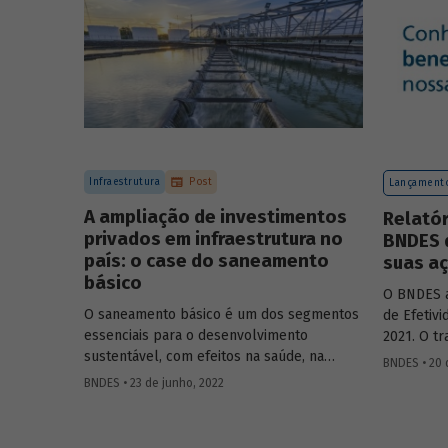
de superá-los.
para ence
de 2024.
Infraestrutura
Post
Lançamento
A ampliação de investimentos
Relatór
privados em infraestrutura no
BNDES 
país: o case do saneamento
suas a
básico
O BNDES a
O saneamento básico é um dos segmentos
de Efetivi
essenciais para o desenvolvimento
2021. O tr
sustentável, com efeitos na saúde, na
resultados
BNDES • 20 
escolaridade e na qualidade de vida da
de monitor
BNDES • 23 de junho, 2022
população. No Brasil, os investimentos em
e contribu
água e esgoto ainda precisam aumentar
sociedade
substancialmente para que o país alcance
relevância