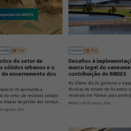
eciais
Post
Eventos
Post
tico do setor de
Desafios à implementaç
s sólidos urbanos e o
marco legal do saneame
o do encerramento dos
contribuição do BNDES
No último dia 20, gestores e equ
técnicas do estado de Tocantins 
especial
30 apresenta a
reuniram em Palmas para partici
o do setor de resíduos sólidos
seminário sobre a implementaçã
as etapas da gestão dos serviços
BNDES • 06 de março, 2024
marco legal do saneamento. A me
 de RSU e a situação atual
de agosto, 2024
dos índices do setor envolve des
rviços no país no contexto das
consideráveis, entre eles a pro
do novo marco legal do
investimentos. Com isso em vista
o, que estabeleceu um prazo