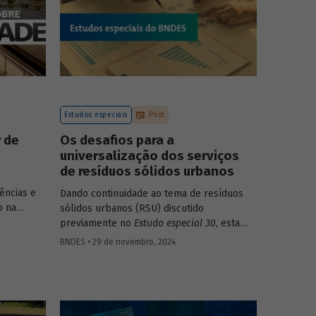
Estudos especiais
Post
r de
Os desafios para a
universalização dos serviços
de resíduos sólidos urbanos
ências e
Dando continuidade ao tema de resíduos
o na
sólidos urbanos (RSU) discutido
 o
previamente no
Estudo especial 30
, esta
ocesso
edição trata especificamente das
BNDES • 29 de novembro, 2024
s – do uso
características do setor que dificultam a
o direta
expansão da destinação final adequada.
nibilidade
sidade de