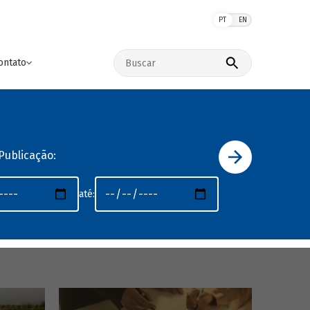
PT
EN
Buscar no site
ontato
Publicação:
até: