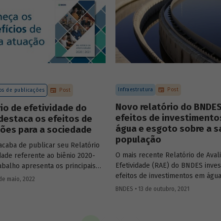
tem ampliado suas formas de atu
rramento dos lixões – até agosto
Infraestrutura
Post
s de publicações
Post
Novo relatório do BNDES
io de efetividade do
efeitos de investimento
destaca os efeitos de
água e esgoto sobre a s
ções para a sociedade
população
caba de publicar seu Relatório
O mais recente Relatório de Aval
dade referente ao biênio 2020-
Efetividade (RAE) do BNDES inves
abalho apresenta os principais
efeitos de investimentos em águ
 obtidos a partir das atividades
de maio, 2022
sobre indicadores de saúde. Dad
amento e avaliação da instituição
BNDES • 13 de outubro, 2021
período 2007-2019 indicam que m
i para a prestação de contas à
brasileiros beneficiados com pro
 e para o aprendizado sobre a
saneamento experimentaram um
 de suas diversas ações.