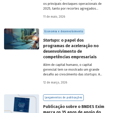
os principais destaques operacionais de
2025, tanto por recortes agregados
quanto em relação a atuações mais
11 de maio, 2026
específicas do Banco.
Economia e desenvolvimento
Startups
: o papel dos
programas de aceleração no
desenvolvimento de
competências empresariais
Além de capital humano, o capital
gerencial tem se mostrado um grande
desafio ao crescimento das
startups
. A
avaliação do BNDES Garagem demonstra
12 de março, 2026
como programas de aceleração têm
contribuído para a superação desse
desafio.
Lançamentos de publicações
Publicação sobre o BNDES Exim
marca os 35 anos de apoio do