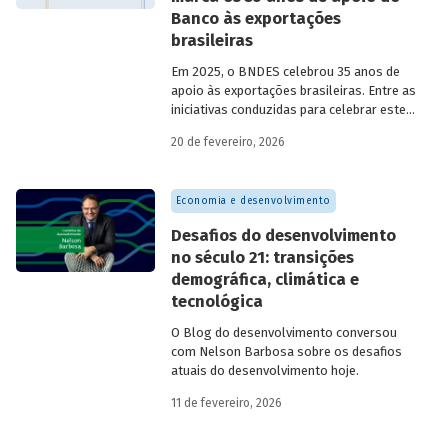
Banco às exportações
brasileiras
Em 2025, o BNDES celebrou 35 anos de
apoio às exportações brasileiras. Entre as
iniciativas conduzidas para celebrar este
marco, relevante tanto para a instituição
20 de fevereiro, 2026
quanto para a história do
desenvolvimento econômico e social do
Brasil, está o lançamento da publicação
Economia e desenvolvimento
“BNDES Exim: 35 anos de apoio às
exportações brasileiras”.
Desafios do desenvolvimento
no século 21: transições
demográfica, climática e
tecnológica
O Blog do desenvolvimento conversou
com Nelson Barbosa sobre os desafios
atuais do desenvolvimento hoje.
11 de fevereiro, 2026