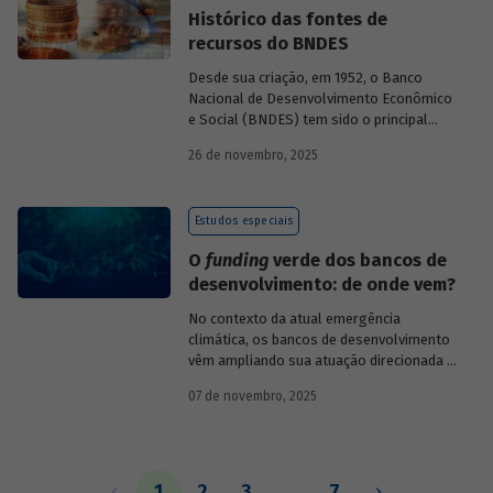
Histórico das fontes de
recursos do BNDES
Desde sua criação, em 1952, o Banco
Nacional de Desenvolvimento Econômico
e Social (BNDES) tem sido o principal
financiador do desenvolvimento
26 de novembro, 2025
brasileiro, ocupando um espaço central
na economia do país, principalmente em
momentos de crise, como as de 2008 e
Estudos especiais
da Covid-19, e no combate à emergência
climática. Para exercer esse papel, no
O
funding
verde dos bancos de
entanto, são necessárias sólidas fontes
desenvolvimento: de onde vem?
de recursos.
No contexto da atual emergência
climática, os bancos de desenvolvimento
vêm ampliando sua atuação direcionada à
descarbonização e preservação ambiental
07 de novembro, 2025
e, consequentemente, buscado novas
fontes de recursos para esse fim. O
Estudo especial do BNDES 61
analisa de
onde vem o
funding
verde dos principais
bancos de desenvolvimento, comparando
1
2
3
…
7