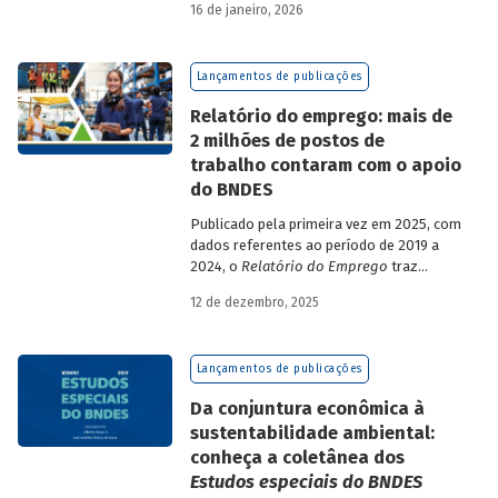
16 de janeiro, 2026
analisa a estratégia de diversificação das
fontes de recursos adotada pelo BNDES
diante dos atuais desafios de
Lançamentos de publicações
sustentabilidade social, ambiental e
climática.
Relatório do emprego: mais de
2 milhões de postos de
trabalho contaram com o apoio
do BNDES
Publicado pela primeira vez em 2025, com
dados referentes ao período de 2019 a
2024, o
Relatório do Emprego
traz
resultados relativos às contribuições da
12 de dezembro, 2025
atuação do Banco sobre o mercado de
trabalho, especificamente sobre os
empregos da economia.
Lançamentos de publicações
Da conjuntura econômica à
sustentabilidade ambiental:
conheça a coletânea dos
Estudos especiais do BNDES