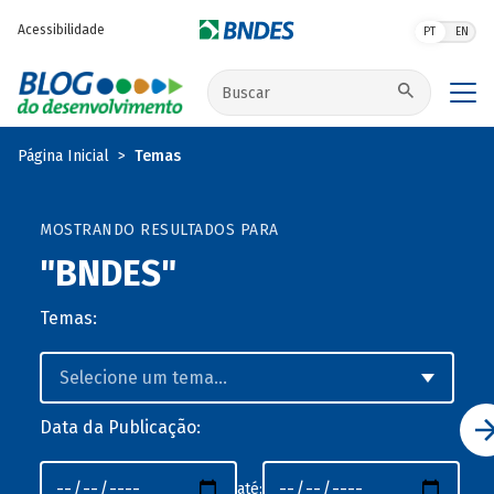
Pular para o conteúdo principal
Acessibilidade
PT
EN
Buscar no site
Página Inicial
Temas
MOSTRANDO RESULTADOS PARA
"BNDES"
Temas:
Data da Publicação:
até: