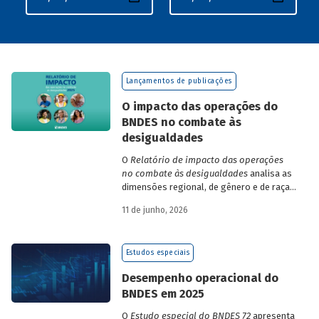
Lançamentos de publicações
O impacto das operações do
BNDES no combate às
desigualdades
O
Relatório de impacto das operações
no combate às desigualdades
analisa as
dimensões regional, de gênero e de raça,
que contribuem para a elevada
11 de junho, 2026
desigualdade de renda no Brasil, no
contexto das operações de crédito do
BNDES.
Estudos especiais
Desempenho operacional do
BNDES em 2025
O
Estudo especial do BNDES 72
apresenta