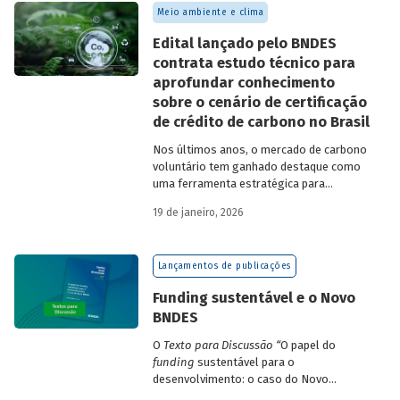
Meio ambiente e clima
Edital lançado pelo BNDES
contrata estudo técnico para
aprofundar conhecimento
sobre o cenário de certificação
de crédito de carbono no Brasil
Nos últimos anos, o mercado de carbono
voluntário tem ganhado destaque como
uma ferramenta estratégica para
empresas que buscam reduzir sua pegada
19 de janeiro, 2026
de carbono e demonstrar compromisso
climático.
Lançamentos de publicações
Funding sustentável e o Novo
BNDES
O
Texto para Discussão
“
O papel do
funding
sustentável para o
desenvolvimento: o caso do Novo
BNDES
”
, de autoria de João Emboava Vaz,