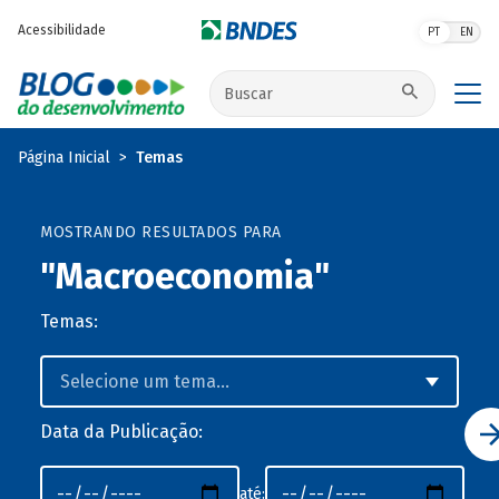
Pular para o conteúdo principal
Acessibilidade
PT
EN
Buscar no site
Página Inicial
Temas
MOSTRANDO RESULTADOS PARA
"Macroeconomia"
Temas:
Data da Publicação:
até: