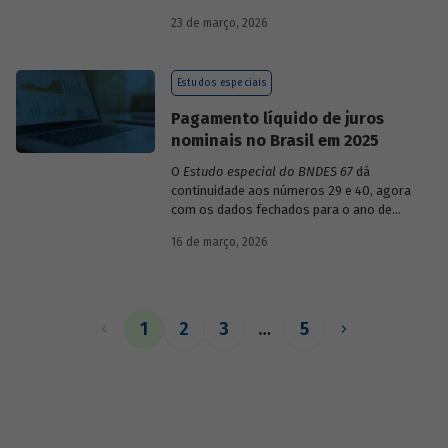
década de 1990, destacando sua dinâmica
23 de março, 2026
durante esse período e as mudanças
recentes em sua composição.
Estudos especiais
Pagamento líquido de juros
nominais no Brasil em 2025
O
Estudo especial do BNDES 67
dá
continuidade aos números 29 e 40, agora
com os dados fechados para o ano de
2025.
16 de março, 2026
1
2
3
…
5