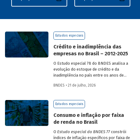
Estudos especiais
Crédito e inadimplência das
empresas no Brasil – 2012-2025
O Estudo especial 78 do BNDES analisa a
evolução do estoque de crédito e da
inadimplência no país entre os anos de
2012 e 2025, explorando dois recortes
BNDES • 21 de julho, 2026
analíticos complementares: o porte da
empresa e o setor de atividade
econômica.
Estudos especiais
Consumo e inflação por faixa
de renda no Brasil
O
Estudo especial do BNDES 77
constrói
índices de inflação específicos por faixa de