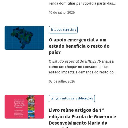
renda domiciliar
per capita
a partir das
estruturas de consumo da POF 2017-2018
10 de julho, 2026
associadas às variações de preços dos
itens que compõem o IPCA. Emprega
ainda os microdados da Pnad Contínua
Estudos especiais
para analisar a evolução da renda dos
decis durante o período.
O apoio emergencial a um
estado beneficia o resto do
país?
O
Estudo especial do BNDES 76
analisa
como um choque no consumo de um
estado impacta a demanda do resto do
país, usando como exemplo o caso do Rio
03 de julho, 2026
Grande do Sul.
Lançamentos de publicações
a
Livro reúne artigos da 1
edição da Escola de Governo e
Desenvolvimento Maria da