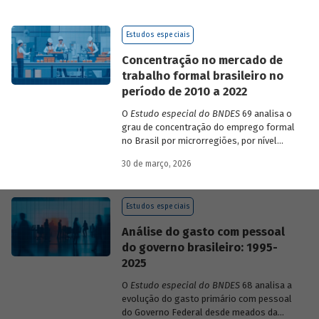
de 2023 a 2026, que analisam as
pesquisas de avaliação dos riscos
Estudos especiais
mundiais para o ano em curso e para dois
e dez anos à frente.
Concentração no mercado de
trabalho formal brasileiro no
período de 2010 a 2022
O
Estudo especial do BNDES
69 analisa o
grau de concentração do emprego formal
no Brasil por microrregiões, por nível
educacional dos trabalhadores e por
30 de março, 2026
setores, entre 2010 e 2022.
Estudos especiais
Análise do gasto com pessoal
do governo brasileiro: 1995-
2025
O
Estudo especial do BNDES
68 analisa a
evolução do gasto primário com pessoal
do Governo Federal desde meados da