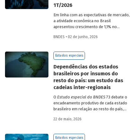
1T/2026
Em linha com as expectativas de mercado,
a atividade econômica no Brasil
apresentou crescimento de 1,1% no
1T/2026 na comparação com o trimestre
BNDES • 02 de junho, 2026
imediatamente anterior, na série ajustada
sazonalmente. Confira uma análise
detalhada e uma previsão para os
Estudos especiais
próximos meses no
Estudo especial do
BNDES 74.
Dependências dos estados
brasileiros por insumos do
resto do país: um estudo das
cadeias inter-regionais
O
Estudo especial do BNDES
73 debate o
encadeamento produtivo de cada estado
brasileiro em relação ao resto do país,
analisando seu nível de dependência e
22 de maio, 2026
quanto o estímulo a um estado ou setor
econômico pode gerar de demanda para
os demais. Para isso usa uma
Estudos especiais
metodologia de construção de matrizes