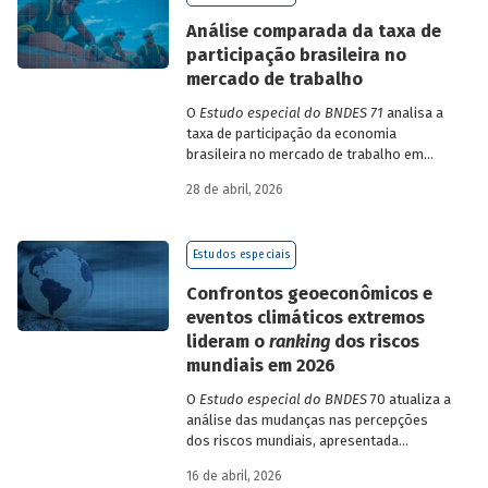
de insumo-produto estaduais.
Análise comparada da taxa de
participação brasileira no
mercado de trabalho
O
Estudo especial do BNDES 71
analisa a
taxa de participação da economia
brasileira no mercado de trabalho em
comparação com uma amostra de 15
28 de abril, 2026
países de diferentes continentes e
estruturas etárias e econômicas
distintas.
Estudos especiais
Confrontos geoeconômicos e
eventos climáticos extremos
lideram o
ranking
dos riscos
mundiais em 2026
O
Estudo especial do BNDES
70 atualiza a
análise das mudanças nas percepções
dos riscos mundiais, apresentada
previamente na edição 54/2025, a partir
16 de abril, 2026
dos relatórios Global Risks Report (GRR)