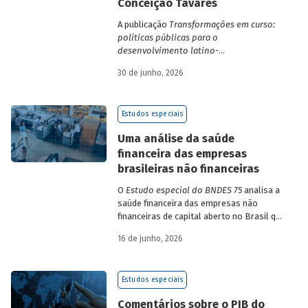
Conceição Tavares
A publicação
Transformações em curso:
políticas públicas para o
desenvolvimento latino-
americano
compila trabalhos da 1ª edição
30 de junho, 2026
da Escola de Governo e Desenvolvimento
Maria da Conceição Tavares.
Estudos especiais
Uma análise da saúde
financeira das empresas
brasileiras não financeiras
O
Estudo especial do BNDES 75
analisa a
saúde financeira das empresas não
financeiras de capital aberto no Brasil que
apresentaram negociação em bolsa de
16 de junho, 2026
valores. Para isso, parte de uma amostra
de 265 empresas – excluindo-se o setor
de finanças e seguros – e de quatro
Estudos especiais
dimensões: lucratividade, solvência,
endividamento e alavancagem.
Comentários sobre o PIB do