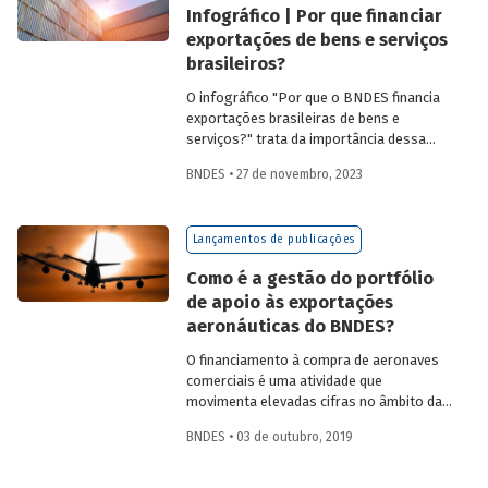
Infográfico | Por que financiar
exportações de bens e serviços
brasileiros?
O infográfico "Por que o BNDES financia
exportações brasileiras de bens e
serviços?" trata da importância dessa
atividade, explica por que países contam
BNDES • 27 de novembro, 2023
com sistemas públicos de apoio à
exportação e apresenta dados e fatos
sobre a atuação do Banco.
Lançamentos de publicações
Como é a gestão do portfólio
de apoio às exportações
aeronáuticas do BNDES?
O financiamento à compra de aeronaves
comerciais é uma atividade que
movimenta elevadas cifras no âmbito das
finanças internacionais. Em 2016, foram
BNDES • 03 de outubro, 2019
entregues 1.640 aeronaves novas no
mercado global pelos principais
fabricantes com um total de US$ 113.458