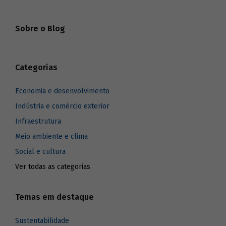
pagamento e ao serviço da dívida externa
(SIMONSEN, 1976) e, a partir da década de
1990, possibilitar a inserção internacional
Sobre o Blog
competitiva das empresas brasileiras.
Sendo assim, o arcabouço e os
procedimentos do sistema de apoio
sempre estiveram voltados para cumprir
Categorias
tais objetivos.
Economia e desenvolvimento
Indústria e comércio exterior
Infraestrutura
Meio ambiente e clima
Social e cultura
Ver todas as categorias
Temas em destaque
Sustentabilidade