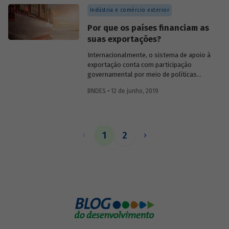
reformulação ou expansão de programas
conjuntamente até um ponto em que
Indústria e comércio exterior
avaliados.
maiores níveis de renda
per capita
estão
associados a menores patamares de
Por que os países financiam as
coeficiente de abertura.
suas exportações?
Internacionalmente, o sistema de apoio à
exportação conta com participação
governamental por meio de políticas
públicas de financiamento de longo prazo,
BNDES • 12 de junho, 2019
cobertura de riscos, equalização de taxas
de juros e promoção comercial. Dentre as
razões para a participação pública no
setor, destaca-se a existência de
elevados riscos de longo prazo,
1
2
principalmente políticos, que não são
devidamente absorvidos pelo setor
privado, sendo considerados como falhas
de mercado. No caso do Brasil, o apoio
público às exportações de serviços e bens
industriais de de grande porte e maior
valor agregado teve como razões
proporcionar a entrada das divisas
necessárias ao equilíbrio do balanço de