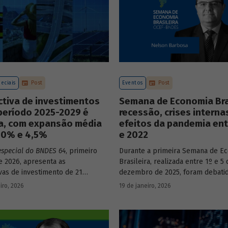
eciais
Post
Eventos
Post
ctiva de investimentos
Semana de Economia Bras
período 2025-2029 é
recessão, crises interna
va, com expansão média
efeitos da pandemia ent
3,0% e 4,5%
e 2022
especial do BNDES 64
, primeiro
Durante a primeira Semana de E
 2026, apresenta as
Brasileira, realizada entre 1º e 5 
vas de investimento de 21
dezembro de 2025, foram debati
a economia brasileira para o
principais temas que marcaram 
iro, 2026
19 de janeiro, 2026
e 2025 a 2029.
do país nos últimos 40 anos, com
participação de acadêmicos e ec
renomados.