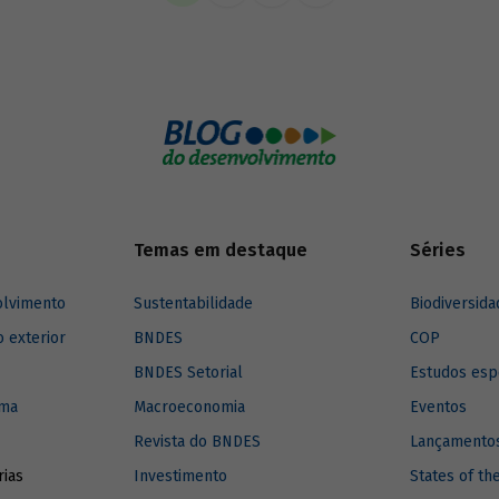
imento para a região.
Temas em destaque
Séries
olvimento
Sustentabilidade
Biodiversida
o exterior
BNDES
COP
BNDES Setorial
Estudos esp
ima
Macroeconomia
Eventos
Revista do BNDES
Lançamentos
rias
Investimento
States of th