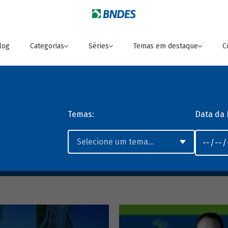
log
Categorias
Séries
Temas em destaque
C
Temas:
Data da 