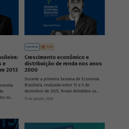
Eventos
Post
ileira:
Crescimento econômico e
s e
distribuição de renda nos anos
re 2013
2000
Durante a primeira Semana de Economia
Brasileira, realizada entre 1º e 5 de
conomia
dezembro de 2025, foram debatidos os
de
principais temas que marcaram a economia
dos os
13 de janeiro, 2026
do país nos últimos 40 anos, com
a economia
participação de acadêmicos e economistas
renomados.
onomistas