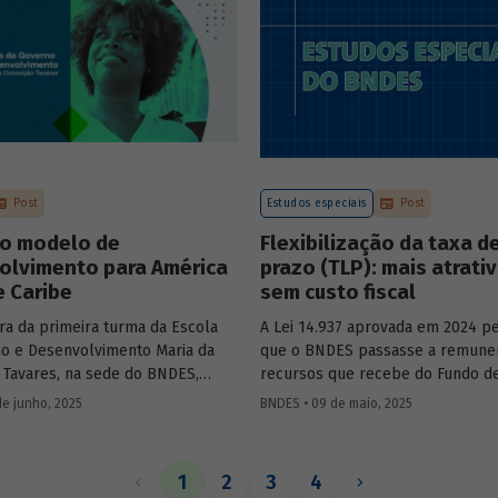
Mobility – sobre a importância d
de bancos de desenvolvimento n
mercado de capitais, a nova estra
BNDES e os planos das investidas
Post
Estudos especiais
Post
o modelo de
Flexibilização da taxa d
olvimento para América
prazo (TLP): mais atrati
e Caribe
sem custo fiscal
ra da primeira turma da Escola
A Lei 14.937 aprovada em 2024 pe
o e Desenvolvimento Maria da
que o BNDES passasse a remune
 Tavares, na sede do BNDES,
recursos que recebe do Fundo d
ercadante, presidente do BNDES,
ao Trabalhador (FAT) tanto pela S
de junho, 2025
BNDES • 09 de maio, 2025
l Salazar-Xirinachs, Secretário
quanto por taxas nominais prefix
 da Cepal e Esther Dweck,
mercado. O
Estudo especial 47
ana
de Gestão e Inovação para o Setor
impacto dessa mudança na atrati
1
2
3
4
debatarem um novo modelo de
apoio do BNDES.