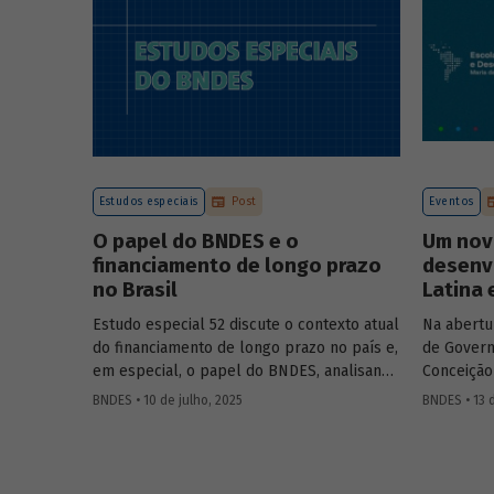
Estudos especiais
Post
Eventos
O papel do BNDES e o
Um nov
financiamento de longo prazo
desenv
no Brasil
Latina 
Estudo especial 52 discute o contexto atual
Na abertu
do financiamento de longo prazo no país e,
de Govern
em especial, o papel do BNDES, analisando
Conceição
seu posicionamento no mercado de crédito
Aloizio M
BNDES • 10 de julho, 2025
BNDES • 13 
e a evolução das debêntures de
José Manue
infraestrutura no país.
Executivo
Ministra 
Público 