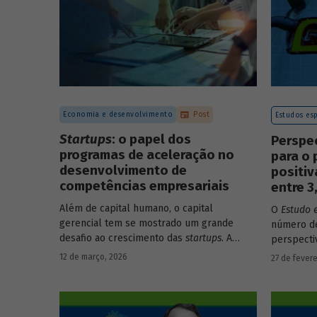
Economia e desenvolvimento
Post
Estudos esp
Startups
: o papel dos
Perspe
programas de aceleração no
para o 
desenvolvimento de
positi
competências empresariais
entre 
Além de capital humano, o capital
O
Estudo 
gerencial tem se mostrado um grande
número de
desafio ao crescimento das
startups
. A
perspecti
avaliação do BNDES Garagem demonstra
setores d
12 de março, 2026
27 de fevere
como programas de aceleração têm
período d
contribuído para a superação desse
desafio.