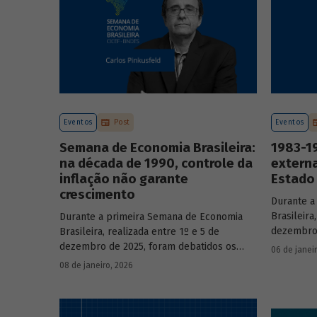
Eventos
Post
Eventos
Semana de Economia Brasileira:
1983-19
na década de 1990, controle da
externa
inflação não garante
Estado 
crescimento
Durante a
Brasileira
Durante a primeira Semana de Economia
dezembro 
Brasileira, realizada entre 1º e 5 de
principai
dezembro de 2025, foram debatidos os
06 de janei
do país n
principais temas que marcaram a economia
08 de janeiro, 2026
participa
do país nos últimos 40 anos, com
renomado
participação de acadêmicos e economistas
renomados.