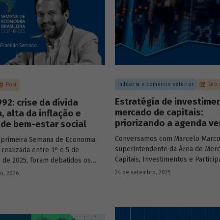
Indústria e comércio exterior
Entr
Post
Estratégia de investime
92: crise da dívida
mercado de capitais:
, alta da inflação e
priorizando a agenda ve
de bem-estar social
Conversamos com
Marcelo Marco
 primeira Semana de Economia
superintendente da Área de Mer
, realizada entre 1º e 5 de
Capitais, Investimentos e Partici
de 2025, foram debatidos os
BNDES, e representantes de dua
s temas que marcaram a economia
24 de setembro, 2025
ro, 2026
novas empresas investidas pela
os últimos 40 anos, com
– Vinicius Mazza, Diretor de Finan
ção de acadêmicos e economistas
Gente e Gestão da Santa Clara Ag
s.
Industrial, e Eduardo Couto, CFO 