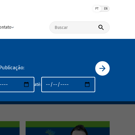
PT
EN
Buscar no site
ontato
Publicação:
até: