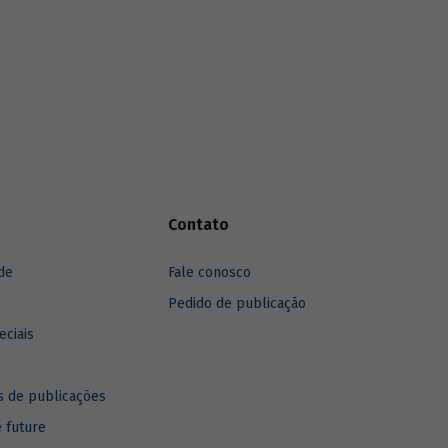
anos, destacando sua recuperação mais
recente.
Contato
de
Fale conosco
Pedido de publicação
eciais
 de publicações
e future