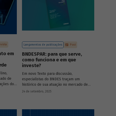
evista
Lançamentos de publicações
Post
nto em
BNDESPAR: para que serve,
como funciona e em que
rde
investe?
lino,
Em novo Texto para discussão,
cado de
especialistas do BNDES traçam um
pações do
histórico de sua atuação no mercado de
s das
capitais, apontando a importância dessa
24 de setembro, 2025
 BNDESPAR
atividade para o desenvolvimento e
ças e
explicando a nova estratégia de
rociência
investimentos da BNDESPAR.
da Eve Air