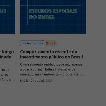
a atuação
o
tégia do
.
Estudos especiais
Post
e longo
Comportamento recente do
vidade
investimento público no Brasil
O investimento público pode não apenas
ajudar a corrigir falhas sistêmicas de
rmitiu
mercado, mas também tem o potencial de
rar os
gerar externalidades positivas para a
e Amparo
BNDES • 29 de abril, 2025
economia, com efeitos multiplicadores e
elic
aceleradores, bem como de coordenação.
adas de
O
Estudo especial do BNDES 46
dá um
lisa o
panorama do comportamento agregado do
vidade do
investi­mento público no Brasil nos últimos