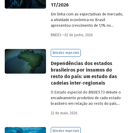
1T/2026
Em linha com as expectativas de mercado,
a atividade econômica no Brasil
apresentou crescimento de 1,1% no
1T/2026 na comparação com o trimestre
BNDES • 02 de junho, 2026
imediatamente anterior, na série ajustada
sazonalmente. Confira uma análise
detalhada e uma previsão para os
Estudos especiais
próximos meses no
Estudo especial do
BNDES 74.
Dependências dos estados
brasileiros por insumos do
resto do país: um estudo das
cadeias inter-regionais
O
Estudo especial do BNDES
73 debate o
encadeamento produtivo de cada estado
brasileiro em relação ao resto do país,
analisando seu nível de dependência e
22 de maio, 2026
quanto o estímulo a um estado ou setor
econômico pode gerar de demanda para
os demais. Para isso usa uma
Estudos especiais
metodologia de construção de matrizes