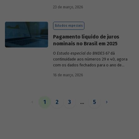
década de 1990, destacando sua dinâmica
23 de março, 2026
durante esse período e as mudanças
recentes em sua composição.
Estudos especiais
Pagamento líquido de juros
nominais no Brasil em 2025
O
Estudo especial do BNDES 67
dá
continuidade aos números 29 e 40, agora
com os dados fechados para o ano de
2025.
16 de março, 2026
1
2
3
…
5