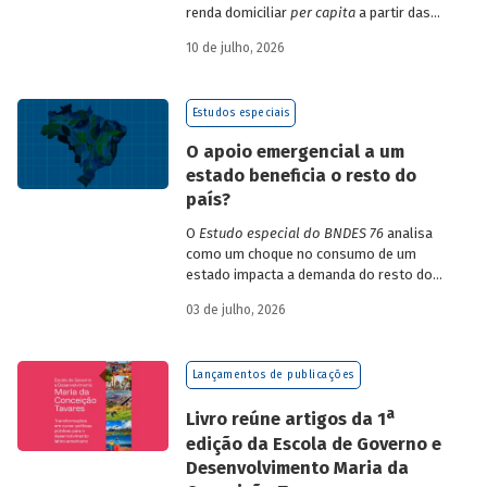
renda domiciliar
per capita
a partir das
estruturas de consumo da POF 2017-2018
10 de julho, 2026
associadas às variações de preços dos
itens que compõem o IPCA. Emprega
ainda os microdados da Pnad Contínua
Estudos especiais
para analisar a evolução da renda dos
decis durante o período.
O apoio emergencial a um
estado beneficia o resto do
país?
O
Estudo especial do BNDES 76
analisa
como um choque no consumo de um
estado impacta a demanda do resto do
país, usando como exemplo o caso do Rio
03 de julho, 2026
Grande do Sul.
Lançamentos de publicações
a
Livro reúne artigos da 1
edição da Escola de Governo e
Desenvolvimento Maria da