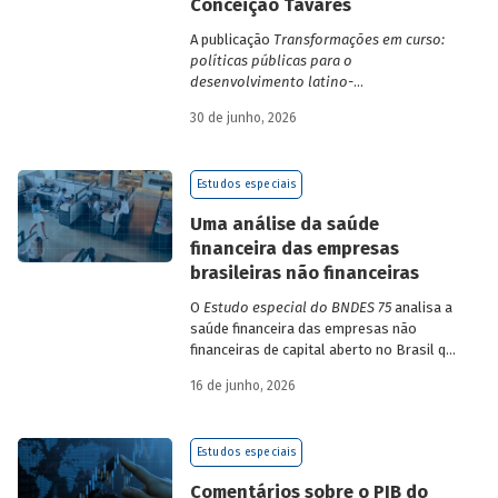
Conceição Tavares
A publicação
Transformações em curso:
políticas públicas para o
desenvolvimento latino-
americano
compila trabalhos da 1ª edição
30 de junho, 2026
da Escola de Governo e Desenvolvimento
Maria da Conceição Tavares.
Estudos especiais
Uma análise da saúde
financeira das empresas
brasileiras não financeiras
O
Estudo especial do BNDES 75
analisa a
saúde financeira das empresas não
financeiras de capital aberto no Brasil que
apresentaram negociação em bolsa de
16 de junho, 2026
valores. Para isso, parte de uma amostra
de 265 empresas – excluindo-se o setor
de finanças e seguros – e de quatro
Estudos especiais
dimensões: lucratividade, solvência,
endividamento e alavancagem.
Comentários sobre o PIB do