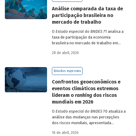
de insumo-produto estaduais.
Análise comparada da taxa de
participação brasileira no
mercado de trabalho
O
Estudo especial do BNDES 71
analisa a
taxa de participação da economia
brasileira no mercado de trabalho em
comparação com uma amostra de 15
28 de abril, 2026
países de diferentes continentes e
estruturas etárias e econômicas
distintas.
Estudos especiais
Confrontos geoeconômicos e
eventos climáticos extremos
lideram o
ranking
dos riscos
mundiais em 2026
O
Estudo especial do BNDES
70 atualiza a
análise das mudanças nas percepções
dos riscos mundiais, apresentada
previamente na edição 54/2025, a partir
16 de abril, 2026
dos relatórios Global Risks Report (GRR)