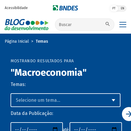
Pular para o conteúdo principal
Acessibilidade
PT
EN
Buscar no site
Página Inicial
Temas
MOSTRANDO RESULTADOS PARA
"Macroeconomia"
Temas:
Data da Publicação:
até: