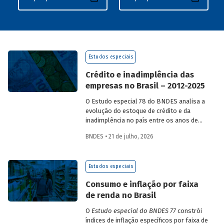
Estudos especiais
Crédito e inadimplência das
empresas no Brasil – 2012-2025
O Estudo especial 78 do BNDES analisa a
evolução do estoque de crédito e da
inadimplência no país entre os anos de
2012 e 2025, explorando dois recortes
BNDES • 21 de julho, 2026
analíticos complementares: o porte da
empresa e o setor de atividade
econômica.
Estudos especiais
Consumo e inflação por faixa
de renda no Brasil
O
Estudo especial do BNDES 77
constrói
índices de inflação específicos por faixa de