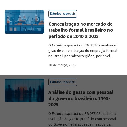
de 2023 a 2026, que analisam as
pesquisas de avaliação dos riscos
Estudos especiais
mundiais para o ano em curso e para dois
e dez anos à frente.
Concentração no mercado de
trabalho formal brasileiro no
período de 2010 a 2022
O
Estudo especial do BNDES
69 analisa o
grau de concentração do emprego formal
no Brasil por microrregiões, por nível
educacional dos trabalhadores e por
30 de março, 2026
setores, entre 2010 e 2022.
Estudos especiais
Análise do gasto com pessoal
do governo brasileiro: 1995-
2025
O
Estudo especial do BNDES
68 analisa a
evolução do gasto primário com pessoal
do Governo Federal desde meados da