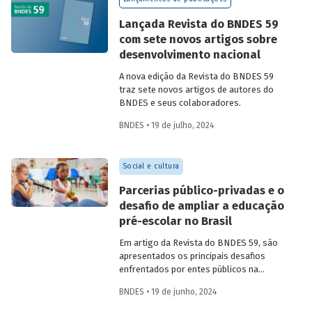
Confira uma prévia do texto e acesse o
artigo completo.
Lançada Revista do BNDES 59
com sete novos artigos sobre
desenvolvimento nacional
A nova edição da Revista do BNDES 59
traz sete novos artigos de autores do
BNDES e seus colaboradores.
BNDES • 19 de julho, 2024
Social e cultura
Parcerias público-privadas e o
desafio de ampliar a educação
pré-escolar no Brasil
Em artigo da Revista do BNDES 59, são
apresentados os principais desafios
enfrentados por entes públicos na
estruturação de PPPs de educação, bem
BNDES • 19 de junho, 2024
como aprendizados e possíveis soluções
para a adoção desses modelos com base