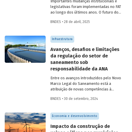
Importantes mudanças institucionais e
legislativas foram implementadas no FAT
ao longo dos últimos anos. O futuro do
FAT – e das atividades por ele beneficiadas
BNDES • 28 de abril, 2025
– depende do que será feito a partir delas.
Saiba mais no primeiro artigo da
Revista
do BNDES 60
.
Infraestrutura
Avanços, desafios e limitações
da regulação do setor de
saneamento sob
responsabilidade da ANA
Entre os avanços introduzidos pelo Novo
Marco Legal do Saneamento está a
atribuição de novas competências à
Agência Nacional de Águas e Saneamento
BNDES • 30 de setembro, 2024
Básico (ANA) para regularização do setor.
Artigo da Revista do BNDES 59 discute os
desafios desse percurso e a importância
Economia e desenvolvimento
de superá-los.
Impacto da construção de