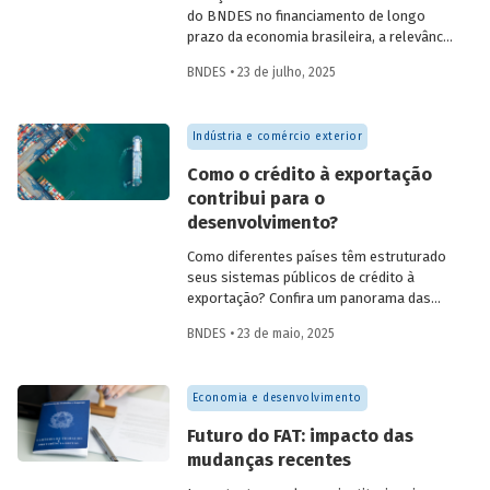
do BNDES no financiamento de longo
prazo da economia brasileira, a relevância
de fundos como FAT, Fundo Clima, Fundo
BNDES • 23 de julho, 2025
Amazônia e FGI para o desenvolvimento,
experiências internacionais de sistemas
públicos de crédito à exportação, o novo
Indústria e comércio exterior
protagonismo da política industrial, um
método para calcular prêmio de risco em
Como o crédito à exportação
projetos de infraestrutura e o controle
contribui para o
societário de companhias abertas por
desenvolvimento?
fundos de investimento no Brasil.
Como diferentes países têm estruturado
seus sistemas públicos de crédito à
exportação? Confira um panorama das
principais experiências internacionais e
BNDES • 23 de maio, 2025
entenda como esses sistemas
contribuem para o crescimento
econômico, a inovação e a inserção
Economia e desenvolvimento
competitiva no mercado global.
Futuro do FAT: impacto das
mudanças recentes