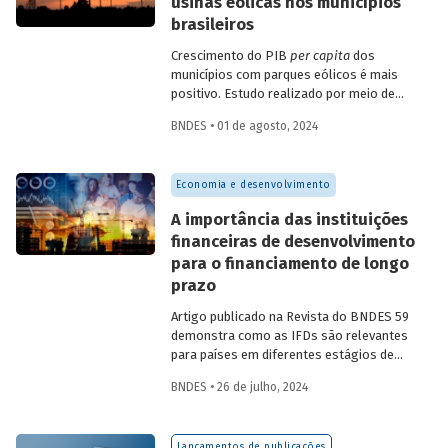
usinas eólicas nos municípios
brasileiros
Crescimento do PIB
per capita
dos
municípios com parques eólicos é mais
positivo. Estudo realizado por meio de
método de controle sintético, aponta
BNDES • 01 de agosto, 2024
resultados mais significativos dois a três
anos do início da construção, com
dispersão posterior.
Economia e desenvolvimento
A importância das instituições
financeiras de desenvolvimento
para o financiamento de longo
prazo
Artigo publicado na Revista do BNDES 59
demonstra como as IFDs são relevantes
para países em diferentes estágios de
desenvolvimento, tanto nos momentos
BNDES • 26 de julho, 2024
de estabilidade quanto nos de crise
econômica, contribuindo principalmente
para o desenvolvimento sustentável.
Lançamentos de publicações