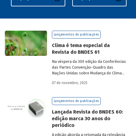
Lançamentos de publicações
Clima é tema especial da
Revista do BNDES 61
Na véspera da 30ª edição da Conferências
das Partes Convenção-Quadro das
Nações Unidas sobre Mudança do Clima
(COP30), em Belém, o BNDES lança a
07 de novembro, 2025
edição 61 da Revista do BNDES.
Lançamentos de publicações
Lançada Revista do BNDES 60:
edição marca 30 anos do
periódico
A edição aborda a retomada da relevância