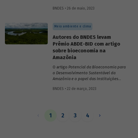
inovações no sistema financeiro, setor da
BNDES • 26 de maio, 2023
saúde no território da Amazônia Legal,
políticas públicas e custos do modelo de
empréstimo indireto do BNDES.
Meio ambiente e clima
Autores do BNDES levam
Prêmio ABDE-BID com artigo
sobre bioeconomia na
Amazônia
O artigo
Potencial da Bioeconomia para
o Desenvolvimento Sustentável da
Amazônia e o papel das Instituições
Financeiras de Desenvolvimento,
de
BNDES • 22 de março, 2023
Leonardo Pamplona, Nabil Kadri e Julio
Salarini, especialistas do BNDES, foi
premiado com primeiro lugar na categoria
“Financiamento ao desenvolvimento
sustentável, inclusivo e inovativo” do
1
2
3
4
Prêmio ABDE-BID de 2022. Saiba mais
sobre o estudo no vídeo gravado com o
autor Leonardo Pamplona.