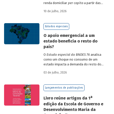
renda domiciliar
per capita
a partir das
estruturas de consumo da POF 2017-2018
10 de julho, 2026
associadas às variações de preços dos
itens que compõem o IPCA. Emprega
ainda os microdados da Pnad Contínua
Estudos especiais
para analisar a evolução da renda dos
decis durante o período.
O apoio emergencial a um
estado beneficia o resto do
país?
O
Estudo especial do BNDES 76
analisa
como um choque no consumo de um
estado impacta a demanda do resto do
país, usando como exemplo o caso do Rio
03 de julho, 2026
Grande do Sul.
Lançamentos de publicações
a
Livro reúne artigos da 1
edição da Escola de Governo e
Desenvolvimento Maria da