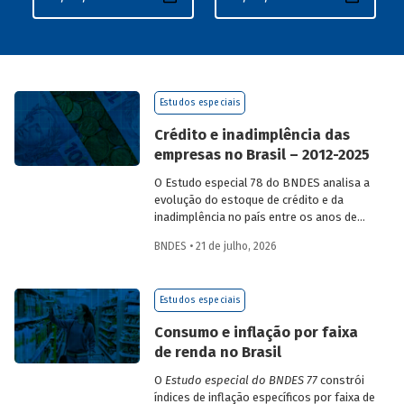
Estudos especiais
Crédito e inadimplência das
empresas no Brasil – 2012-2025
O Estudo especial 78 do BNDES analisa a
evolução do estoque de crédito e da
inadimplência no país entre os anos de
2012 e 2025, explorando dois recortes
BNDES • 21 de julho, 2026
analíticos complementares: o porte da
empresa e o setor de atividade
econômica.
Estudos especiais
Consumo e inflação por faixa
de renda no Brasil
O
Estudo especial do BNDES 77
constrói
índices de inflação específicos por faixa de