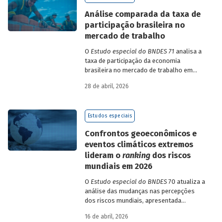
de insumo-produto estaduais.
Análise comparada da taxa de
participação brasileira no
mercado de trabalho
O
Estudo especial do BNDES 71
analisa a
taxa de participação da economia
brasileira no mercado de trabalho em
comparação com uma amostra de 15
28 de abril, 2026
países de diferentes continentes e
estruturas etárias e econômicas
distintas.
Estudos especiais
Confrontos geoeconômicos e
eventos climáticos extremos
lideram o
ranking
dos riscos
mundiais em 2026
O
Estudo especial do BNDES
70 atualiza a
análise das mudanças nas percepções
dos riscos mundiais, apresentada
previamente na edição 54/2025, a partir
16 de abril, 2026
dos relatórios Global Risks Report (GRR)