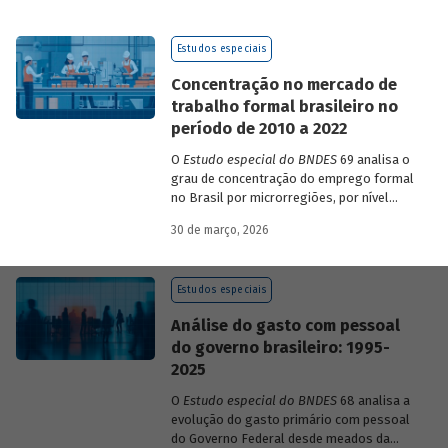
de 2023 a 2026, que analisam as
pesquisas de avaliação dos riscos
Estudos especiais
mundiais para o ano em curso e para dois
e dez anos à frente.
Concentração no mercado de
trabalho formal brasileiro no
período de 2010 a 2022
O
Estudo especial do BNDES
69 analisa o
grau de concentração do emprego formal
no Brasil por microrregiões, por nível
educacional dos trabalhadores e por
30 de março, 2026
setores, entre 2010 e 2022.
Estudos especiais
Análise do gasto com pessoal
do governo brasileiro: 1995-
2025
O
Estudo especial do BNDES
68 analisa a
evolução do gasto primário com pessoal
do Governo Federal desde meados da