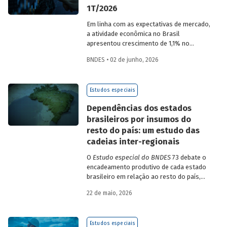
1T/2026
Em linha com as expectativas de mercado,
a atividade econômica no Brasil
apresentou crescimento de 1,1% no
1T/2026 na comparação com o trimestre
BNDES • 02 de junho, 2026
imediatamente anterior, na série ajustada
sazonalmente. Confira uma análise
detalhada e uma previsão para os
Estudos especiais
próximos meses no
Estudo especial do
BNDES 74.
Dependências dos estados
brasileiros por insumos do
resto do país: um estudo das
cadeias inter-regionais
O
Estudo especial do BNDES
73 debate o
encadeamento produtivo de cada estado
brasileiro em relação ao resto do país,
analisando seu nível de dependência e
22 de maio, 2026
quanto o estímulo a um estado ou setor
econômico pode gerar de demanda para
os demais. Para isso usa uma
Estudos especiais
metodologia de construção de matrizes