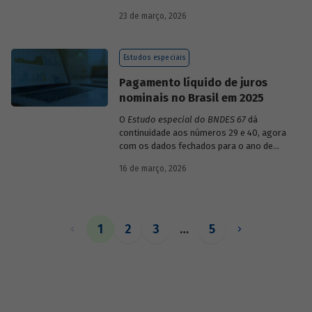
década de 1990, destacando sua dinâmica
23 de março, 2026
durante esse período e as mudanças
recentes em sua composição.
Estudos especiais
Pagamento líquido de juros
nominais no Brasil em 2025
O
Estudo especial do BNDES 67
dá
continuidade aos números 29 e 40, agora
com os dados fechados para o ano de
2025.
16 de março, 2026
1
2
3
…
5