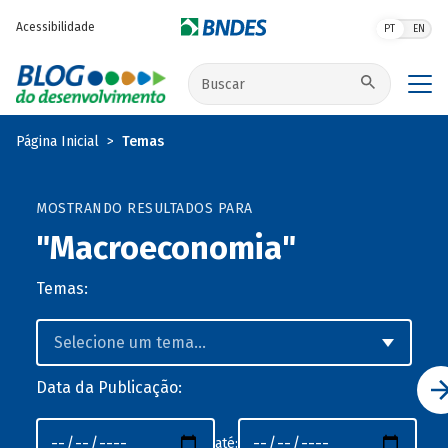
Pular para o conteúdo principal
Acessibilidade
PT
EN
Buscar no site
Página Inicial
Temas
MOSTRANDO RESULTADOS PARA
"Macroeconomia"
Temas:
Data da Publicação:
até: