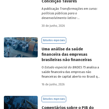
Conceição Tavares
A publicação
Transformações em curso:
políticas públicas para o
desenvolvimento latino-
americano
compila trabalhos da 1ª edição
30 de junho, 2026
da Escola de Governo e Desenvolvimento
Maria da Conceição Tavares.
Estudos especiais
Uma análise da saúde
financeira das empresas
brasileiras não financeiras
O
Estudo especial do BNDES 75
analisa a
saúde financeira das empresas não
financeiras de capital aberto no Brasil que
apresentaram negociação em bolsa de
16 de junho, 2026
valores. Para isso, parte de uma amostra
de 265 empresas – excluindo-se o setor
de finanças e seguros – e de quatro
Estudos especiais
dimensões: lucratividade, solvência,
endividamento e alavancagem.
Comentários sobre o PIB do