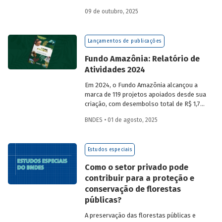
a partir da compra de créditos gerados
09 de outubro, 2025
por projetos de redução de emissões
e/ou de captura de carbono. O BNDES e o
MMA realizaram uma consulta pública
Lançamentos de publicações
sobre a certificação de carbono no
mercado voluntário do Brasil e reuniram
Fundo Amazônia: Relatório de
contribuições da sociedade civil,
Atividades 2024
especialistas e entidades do setor
visando avaliar os desafios e
Em 2024, o Fundo Amazônia alcançou a
oportunidades desse mercado. Conheça
marca de 119 projetos apoiados desde sua
os resultados.
criação, com desembolso total de R$ 1,76
bilhão. Informações detalhadas sobre
BNDES • 01 de agosto, 2025
sua atuação e os projetos estão reunidas
no relatório 2024.
Estudos especiais
Como o setor privado pode
contribuir para a proteção e
conservação de florestas
públicas?
A preservação das florestas públicas e