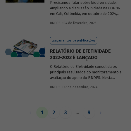
Precisamos falar sobre biodiversidade.
Ampliando a discussão iniciada na COP 16
em Cali, Colômbia, em outubro de 2024,
publicaremos uma série de posts
BNDES • 04 de fevereiro, 2025
(anteriormente divulgados sob forma de
newsletter
) sobre diversidade biológica,
os conceitos a ela relacionados, o
Lançamentos de publicações
contexto atual das discussões sobre o
tema e uma análise de como alguns
RELATÓRIO DE EFETIVIDADE
setores se relacionam com o assunto.
2022-2023 É LANÇADO
O Relatório de Efetividade consolida os
principais resultados do monitoramento e
avaliação do apoio do BNDES. Nesta
edição, são apresentados o desempenho
BNDES • 27 de dezembro, 2024
operacional, as entregas e os impactos
do apoio do Banco no biênio.
1
2
3
…
9