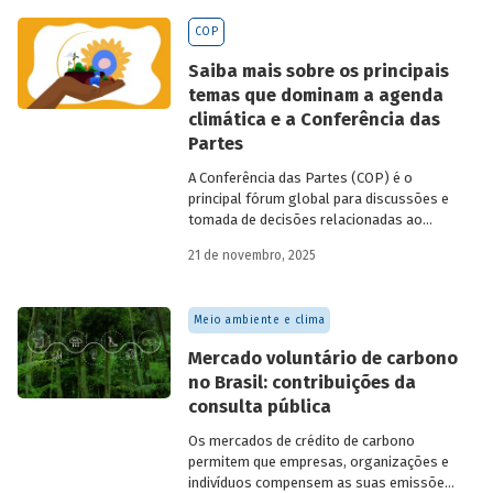
BNDES
divulgados ao longo de 2025.
COP
Saiba mais sobre os principais
temas que dominam a agenda
climática e a Conferência das
Partes
A Conferência das Partes (COP) é o
principal fórum global para discussões e
tomada de decisões relacionadas ao
enfrentamento da crise climática. Tendo
21 de novembro, 2025
em vista a urgência cada vez maior do
tema, o principal objetivo é garantir que
as discussões das mesas de negociações
Meio ambiente e clima
saiam do discurso e resultem em
compromissos, planos de ações e metas,
Mercado voluntário de carbono
com prazos e recursos definidos.
no Brasil: contribuições da
consulta pública
Os mercados de crédito de carbono
permitem que empresas, organizações e
indivíduos compensem as suas emissões