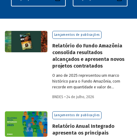
Lançamentos de publicações
Relatório do Fundo Amazônia
consolida resultados
alcançados e apresenta novos
projetos contratados
O ano de 2025 representou um marco
histórico para o Fundo Amazônia, com
recorde em quantidade e valor de
projetos aprovados, assim como em
BNDES • 24 de julho, 2026
desembolsos: foram 22 operações
aprovadas, no valor total de R$ 2,2
bilhões, além de R$ 387 milhões
Lançamentos de publicações
desembolsados. Ainda no período, foram
contratados 25 novos projetos.
Relatório Anual Integrado
apresenta os principais