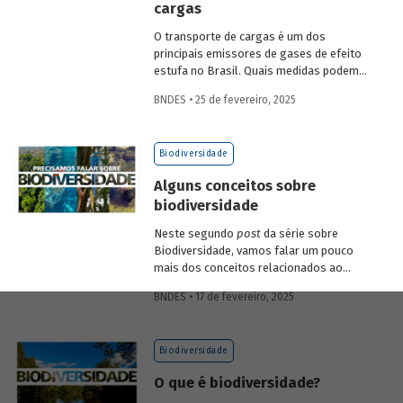
cargas
economia verde e aos investimentos de
longo prazo.
O transporte de cargas é um dos
principais emissores de gases de efeito
estufa no Brasil. Quais medidas podem
ser adotadas para reduzir seu impacto
BNDES • 25 de fevereiro, 2025
ambiental? Confira as estratégias que
podem tornar o setor mais sustentável.
Biodiversidade
Alguns conceitos sobre
biodiversidade
Neste segundo
post
da série sobre
Biodiversidade, vamos falar um pouco
mais dos conceitos relacionados ao
tema, como natureza, bioma, serviços
BNDES • 17 de fevereiro, 2025
ecossistêmicos, entre outros.
Biodiversidade
O que é biodiversidade?