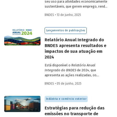
seu uso para atividades economicamente
sustentáveis, que gerem emprego, renda
e desenvolvimento para a população que
BNDES • 13 de junho, 2025
vive nessas regiões, não são excludentes.
O
Estudo Especial do BNDES 50
trata do
desafio para a gestão e preservação das
Lançamentos de publicações
florestas e da possibilidade de utilização
de instrumentos de parceria com o setor
Relatório Anual Integrado do
privado para viabilizar o desenvolvimento
BNDES apresenta resultados e
sustentável nessas regiões.
impactos de sua atuação em
2024
Está disponível o
Relatório Anual
Integrado do BNDES
de 2024, que
apresenta as ações realizadas, os
principais resultados e os impactos de
BNDES • 05 de junho, 2025
sua atuação no ano passado. O
documento mostra como o Banco
contribuiu com a retomada do
Indústria e comércio exterior
crescimento do país, tendo se fortalecido
como grande vetor da
Estratégias para redução das
neoindustrialização e do fomento à
emissões no transporte de
inovação, à transição energética, à