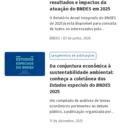
resultados e impactos da
atuação do BNDES em 2025
O
Relatório Anual Integrado do BNDES
de 2025
já está disponível para consulta
de todos os interessados pelo
desempenho do Banco, bem como por
BNDES • 03 de junho, 2026
sua prestação de contas. O documento
apresenta as ações realizadas, os
principais resultados, os impactos de sua
Lançamentos de publicações
atuação no ano, e mostra como o BNDES
permanece crescendo de forma
Da conjuntura econômica à
consistente e sólida, mesmo diante de
sustentabilidade ambiental:
cenários desafiadores.
conheça a coletânea dos
Estudos especiais do BNDES
2025
Um compilado de análises de temas
econômicos pertinentes ao debate
público, a publicação organizada por
Gilberto Borça e José Antônio Pereira de
11 de dezembro, 2025
Souza, economistas do BNDES, reúne 25
textos da série
Estudos especiais do