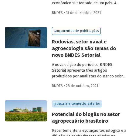
econômico sustentado de um país. A
partir da década de 1990, no Brasil, as
BNDES • 15 de dezembro, 2021
concessões rodoviárias começaram a ser
utilizadas para reduzir a despesa pública,
sem comprometer os investimentos no
Lançamentos de publicações
setor. Saiba mais sobre os diferentes
modelos de leilão adotados nas
Rodovias, setor naval e
concessões de rodovias realizadas no
agroecologia são temas do
país.
novo BNDES Setorial
A nova edição do periódico BNDES
Setorial apresenta três artigos
produzidos por analistas do Banco sobre
concessões rodoviárias, indústria naval e
BNDES • 28 de outubro, 2021
agroecologia, importantes áreas do
desenvolvimento brasileiro. Saiba mais
sobre os artigos e confira a publicação
Indústria e comércio exterior
completa.
Potencial do biogás no setor
agropecuário brasileiro
Recentemente, a evolução tecnológica e a