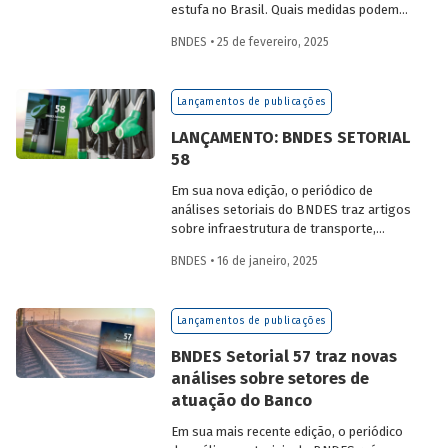
estufa no Brasil. Quais medidas podem
ser adotadas para reduzir seu impacto
BNDES • 25 de fevereiro, 2025
ambiental? Confira as estratégias que
podem tornar o setor mais sustentável.
Lançamentos de publicações
LANÇAMENTO: BNDES SETORIAL
58
Em sua nova edição, o periódico de
análises setoriais do BNDES traz artigos
sobre infraestrutura de transporte,
mobilidade urbana, combustíveis
BNDES • 16 de janeiro, 2025
sustentáveis, mercado de aeronaves,
saúde e agroindústria.
Lançamentos de publicações
BNDES Setorial 57 traz novas
análises sobre setores de
atuação do Banco
Em sua mais recente edição, o periódico