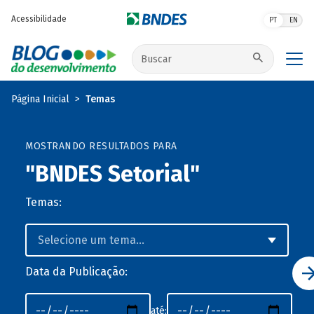
Pular para o conteúdo principal
Acessibilidade
PT
EN
Buscar no site
Página Inicial
Temas
MOSTRANDO RESULTADOS PARA
"BNDES Setorial"
Temas:
Data da Publicação:
até: