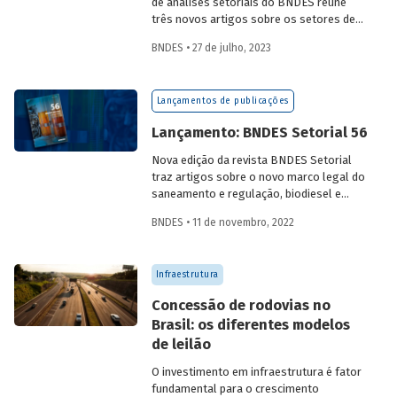
de análises setoriais do BNDES reúne
três novos artigos sobre os setores de
logística, agroindústria e aeroespaço e
BNDES • 27 de julho, 2023
defesa. Saiba mais e acesse os estudos
da edição 57.
Lançamentos de publicações
Lançamento: BNDES Setorial 56
Nova edição da revista BNDES Setorial
traz artigos sobre o novo marco legal do
saneamento e regulação, biodiesel e
diesel verde no Brasil, e o papel do
BNDES • 11 de novembro, 2022
leasing
de aeronaves no setor de
aviação.
Infraestrutura
Concessão de rodovias no
Brasil: os diferentes modelos
de leilão
O investimento em infraestrutura é fator
fundamental para o crescimento