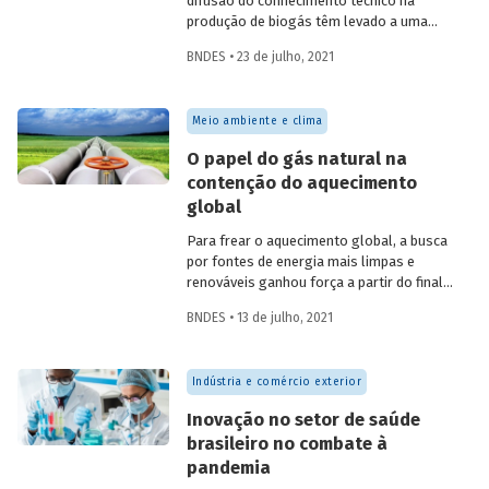
difusão do conhecimento técnico na
produção de biogás têm levado a uma
rápida expansão no número de plantas
BNDES • 23 de julho, 2021
em operação e no volume produzido no
país. Esse crescimento, contudo, ainda é
tímido diante do potencial de geração que
Meio ambiente e clima
um país com um agronegócio tão
desenvolvido pode atingir. Entenda como
O papel do gás natural na
resíduos e efluentes das diferentes
contenção do aquecimento
atividades agropecuárias podem
global
contribuir para ampliar a geração de
biogás no setor.
Para frear o aquecimento global, a busca
por fontes de energia mais limpas e
renováveis ganhou força a partir do final
do século XX, contribuindo para o esforço
BNDES • 13 de julho, 2021
mundial de redução das emissões de CO
.
2
Em um contexto em que a demanda
energética segue crescendo, o gás
Indústria e comércio exterior
natural desponta como combustível
capaz de apoiar a transição para a
Inovação no setor de saúde
economia de baixo carbono, aproveitando
brasileiro no combate à
a infraestrutura já existente com menor
pandemia
impacto ambiental do que outros