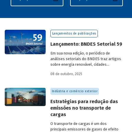
Lançamentos de publicações
Lançamento: BNDES Setorial 59
Em sua nova edição, o periódico de
análises setoriais do BNDES traz artigos
sobre energia renovável, cidades
resilientes, gestão de resíduos sólidos
08 de outubro, 2025
urbanos (RSU) e exportação.
Indústria e comércio exterior
Estratégias para redução das
emissões no transporte de
cargas
O transporte de cargas é um dos
principais emissores de gases de efeito