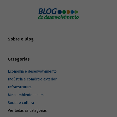
produto interno bruto (PIB). Ainda que,
nos últimos anos, a produção física tenha
acompanhado a desaceleração da
dinâmica econômica do país, as empresas
líderes do setor sustentam resultados
positivos. Além disso, vetores de
dinamismo como segmentações de alto
Sobre o Blog
valor agregado e a chamada “economia
da experiência” abrem novas
possibilidades para essa indústria no
futuro.
Categorias
Economia e desenvolvimento
Indústria e comércio exterior
Infraestrutura
Meio ambiente e clima
Social e cultura
Ver todas as categorias