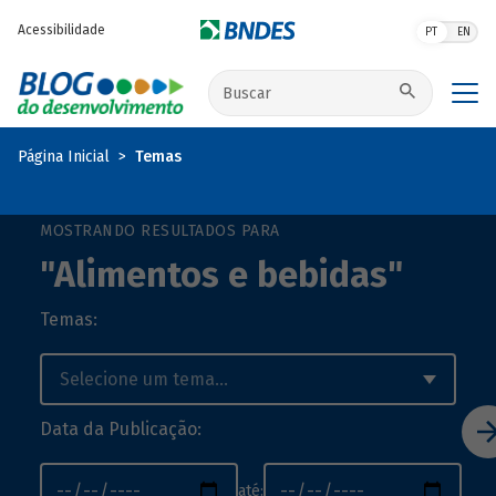
Pular para o conteúdo principal
Acessibilidade
PT
EN
Buscar no site
Página Inicial
Temas
MOSTRANDO RESULTADOS PARA
"Alimentos e bebidas"
Temas:
Data da Publicação:
até: