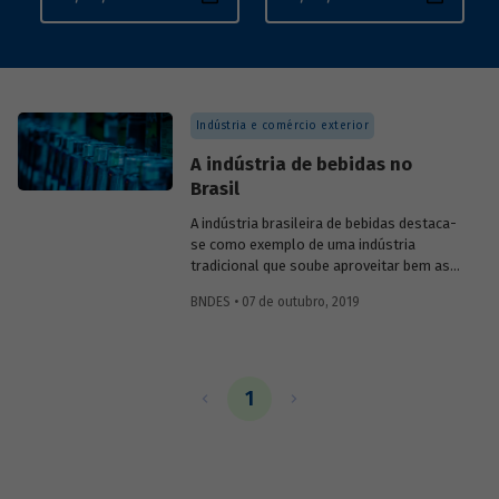
Indústria e comércio exterior
A indústria de bebidas no
Brasil
A indústria brasileira de bebidas destaca-
se como exemplo de uma indústria
tradicional que soube aproveitar bem as
oportunidades geradas pelo crescimento
BNDES • 07 de outubro, 2019
econômico brasileiro até 2014 e pela
emergência de uma nova classe de
consumo no país. Reconhecendo o quadro
econômico favorável, as empresas do
setor investiram em capacidade produtiva,
1
obtiveram ganhos de produtividade e
ampliaram a variedade de produtos
ofertados. Como consequência, a
produção do setor cresceu
proporcionalmente mais do que o