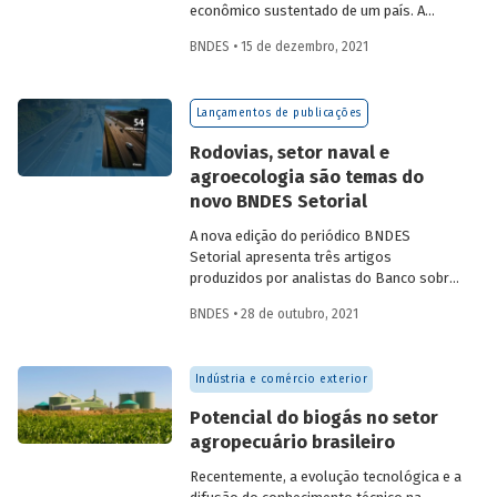
econômico sustentado de um país. A
partir da década de 1990, no Brasil, as
BNDES • 15 de dezembro, 2021
concessões rodoviárias começaram a ser
utilizadas para reduzir a despesa pública,
sem comprometer os investimentos no
Lançamentos de publicações
setor. Saiba mais sobre os diferentes
modelos de leilão adotados nas
Rodovias, setor naval e
concessões de rodovias realizadas no
agroecologia são temas do
país.
novo BNDES Setorial
A nova edição do periódico BNDES
Setorial apresenta três artigos
produzidos por analistas do Banco sobre
concessões rodoviárias, indústria naval e
BNDES • 28 de outubro, 2021
agroecologia, importantes áreas do
desenvolvimento brasileiro. Saiba mais
sobre os artigos e confira a publicação
Indústria e comércio exterior
completa.
Potencial do biogás no setor
agropecuário brasileiro
Recentemente, a evolução tecnológica e a