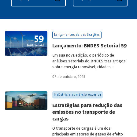
Lançamentos de publicações
Lançamento: BNDES Setorial 59
Em sua nova edição, o periódico de
análises setoriais do BNDES traz artigos
sobre energia renovável, cidades
resilientes, gestão de resíduos sólidos
08 de outubro, 2025
urbanos (RSU) e exportação.
Indústria e comércio exterior
Estratégias para redução das
emissões no transporte de
cargas
O transporte de cargas é um dos
principais emissores de gases de efeito