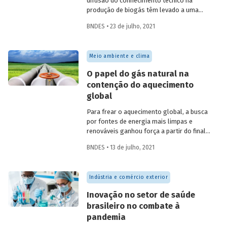
difusão do conhecimento técnico na
produção de biogás têm levado a uma
rápida expansão no número de plantas
BNDES • 23 de julho, 2021
em operação e no volume produzido no
país. Esse crescimento, contudo, ainda é
tímido diante do potencial de geração que
Meio ambiente e clima
um país com um agronegócio tão
desenvolvido pode atingir. Entenda como
O papel do gás natural na
resíduos e efluentes das diferentes
contenção do aquecimento
atividades agropecuárias podem
global
contribuir para ampliar a geração de
biogás no setor.
Para frear o aquecimento global, a busca
por fontes de energia mais limpas e
renováveis ganhou força a partir do final
do século XX, contribuindo para o esforço
BNDES • 13 de julho, 2021
mundial de redução das emissões de CO
.
2
Em um contexto em que a demanda
energética segue crescendo, o gás
Indústria e comércio exterior
natural desponta como combustível
capaz de apoiar a transição para a
Inovação no setor de saúde
economia de baixo carbono, aproveitando
brasileiro no combate à
a infraestrutura já existente com menor
pandemia
impacto ambiental do que outros