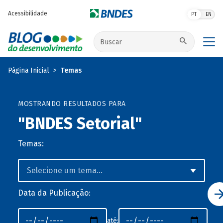
Pular para o conteúdo principal
Acessibilidade
PT
EN
Buscar no site
Página Inicial
Temas
MOSTRANDO RESULTADOS PARA
"BNDES Setorial"
Temas:
Data da Publicação:
até: