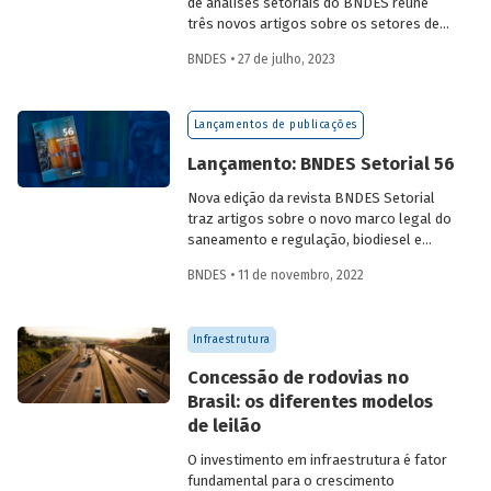
de análises setoriais do BNDES reúne
três novos artigos sobre os setores de
logística, agroindústria e aeroespaço e
BNDES • 27 de julho, 2023
defesa. Saiba mais e acesse os estudos
da edição 57.
Lançamentos de publicações
Lançamento: BNDES Setorial 56
Nova edição da revista BNDES Setorial
traz artigos sobre o novo marco legal do
saneamento e regulação, biodiesel e
diesel verde no Brasil, e o papel do
BNDES • 11 de novembro, 2022
leasing
de aeronaves no setor de
aviação.
Infraestrutura
Concessão de rodovias no
Brasil: os diferentes modelos
de leilão
O investimento em infraestrutura é fator
fundamental para o crescimento