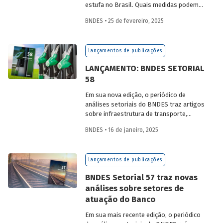
estufa no Brasil. Quais medidas podem
ser adotadas para reduzir seu impacto
BNDES • 25 de fevereiro, 2025
ambiental? Confira as estratégias que
podem tornar o setor mais sustentável.
Lançamentos de publicações
LANÇAMENTO: BNDES SETORIAL
58
Em sua nova edição, o periódico de
análises setoriais do BNDES traz artigos
sobre infraestrutura de transporte,
mobilidade urbana, combustíveis
BNDES • 16 de janeiro, 2025
sustentáveis, mercado de aeronaves,
saúde e agroindústria.
Lançamentos de publicações
BNDES Setorial 57 traz novas
análises sobre setores de
atuação do Banco
Em sua mais recente edição, o periódico