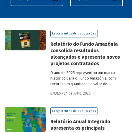
Lançamentos de publicações
Relatório do Fundo Amazônia
consolida resultados
alcançados e apresenta novos
projetos contratados
O ano de 2025 representou um marco
histórico para o Fundo Amazônia, com
recorde em quantidade e valor de
projetos aprovados, assim como em
BNDES • 24 de julho, 2026
desembolsos: foram 22 operações
aprovadas, no valor total de R$ 2,2
bilhões, além de R$ 387 milhões
Lançamentos de publicações
desembolsados. Ainda no período, foram
contratados 25 novos projetos.
Relatório Anual Integrado
apresenta os principais