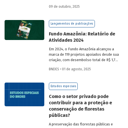
a partir da compra de créditos gerados
09 de outubro, 2025
por projetos de redução de emissões
e/ou de captura de carbono. O BNDES e o
MMA realizaram uma consulta pública
Lançamentos de publicações
sobre a certificação de carbono no
mercado voluntário do Brasil e reuniram
Fundo Amazônia: Relatório de
contribuições da sociedade civil,
Atividades 2024
especialistas e entidades do setor
visando avaliar os desafios e
Em 2024, o Fundo Amazônia alcançou a
oportunidades desse mercado. Conheça
marca de 119 projetos apoiados desde sua
os resultados.
criação, com desembolso total de R$ 1,76
bilhão. Informações detalhadas sobre
BNDES • 01 de agosto, 2025
sua atuação e os projetos estão reunidas
no relatório 2024.
Estudos especiais
Como o setor privado pode
contribuir para a proteção e
conservação de florestas
públicas?
A preservação das florestas públicas e