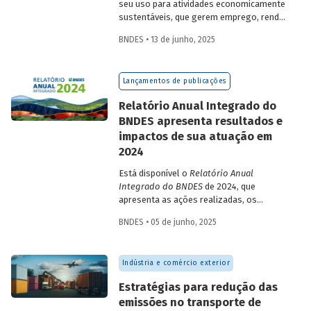
seu uso para atividades economicamente
sustentáveis, que gerem emprego, renda
e desenvolvimento para a população que
BNDES • 13 de junho, 2025
vive nessas regiões, não são excludentes.
O
Estudo Especial do BNDES 50
trata do
desafio para a gestão e preservação das
Lançamentos de publicações
florestas e da possibilidade de utilização
de instrumentos de parceria com o setor
Relatório Anual Integrado do
privado para viabilizar o desenvolvimento
BNDES apresenta resultados e
sustentável nessas regiões.
impactos de sua atuação em
2024
Está disponível o
Relatório Anual
Integrado do BNDES
de 2024, que
apresenta as ações realizadas, os
principais resultados e os impactos de
BNDES • 05 de junho, 2025
sua atuação no ano passado. O
documento mostra como o Banco
contribuiu com a retomada do
Indústria e comércio exterior
crescimento do país, tendo se fortalecido
como grande vetor da
Estratégias para redução das
neoindustrialização e do fomento à
emissões no transporte de
inovação, à transição energética, à