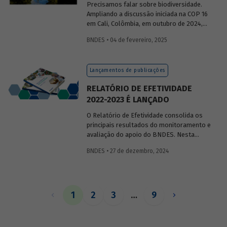
Precisamos falar sobre biodiversidade.
Ampliando a discussão iniciada na COP 16
em Cali, Colômbia, em outubro de 2024,
publicaremos uma série de posts
BNDES • 04 de fevereiro, 2025
(anteriormente divulgados sob forma de
newsletter
) sobre diversidade biológica,
os conceitos a ela relacionados, o
Lançamentos de publicações
contexto atual das discussões sobre o
tema e uma análise de como alguns
RELATÓRIO DE EFETIVIDADE
setores se relacionam com o assunto.
2022-2023 É LANÇADO
O Relatório de Efetividade consolida os
principais resultados do monitoramento e
avaliação do apoio do BNDES. Nesta
edição, são apresentados o desempenho
BNDES • 27 de dezembro, 2024
operacional, as entregas e os impactos
do apoio do Banco no biênio.
1
2
3
…
9