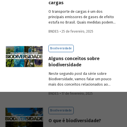
cargas
economia verde e aos investimentos de
longo prazo.
O transporte de cargas é um dos
principais emissores de gases de efeito
estufa no Brasil. Quais medidas podem
ser adotadas para reduzir seu impacto
BNDES • 25 de fevereiro, 2025
ambiental? Confira as estratégias que
podem tornar o setor mais sustentável.
Biodiversidade
Alguns conceitos sobre
biodiversidade
Neste segundo
post
da série sobre
Biodiversidade, vamos falar um pouco
mais dos conceitos relacionados ao
tema, como natureza, bioma, serviços
BNDES • 17 de fevereiro, 2025
ecossistêmicos, entre outros.
Biodiversidade
O que é biodiversidade?