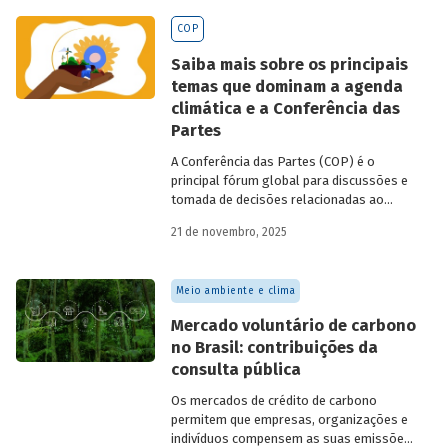
BNDES
divulgados ao longo de 2025.
COP
Saiba mais sobre os principais
temas que dominam a agenda
climática e a Conferência das
Partes
A Conferência das Partes (COP) é o
principal fórum global para discussões e
tomada de decisões relacionadas ao
enfrentamento da crise climática. Tendo
21 de novembro, 2025
em vista a urgência cada vez maior do
tema, o principal objetivo é garantir que
as discussões das mesas de negociações
Meio ambiente e clima
saiam do discurso e resultem em
compromissos, planos de ações e metas,
Mercado voluntário de carbono
com prazos e recursos definidos.
no Brasil: contribuições da
consulta pública
Os mercados de crédito de carbono
permitem que empresas, organizações e
indivíduos compensem as suas emissões