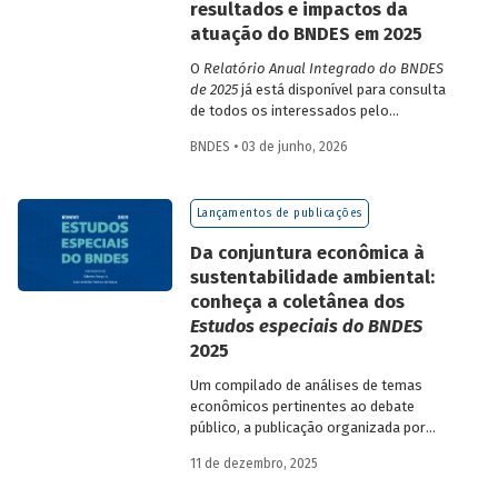
resultados e impactos da
atuação do BNDES em 2025
O
Relatório Anual Integrado do BNDES
de 2025
já está disponível para consulta
de todos os interessados pelo
desempenho do Banco, bem como por
BNDES • 03 de junho, 2026
sua prestação de contas. O documento
apresenta as ações realizadas, os
principais resultados, os impactos de sua
Lançamentos de publicações
atuação no ano, e mostra como o BNDES
permanece crescendo de forma
Da conjuntura econômica à
consistente e sólida, mesmo diante de
sustentabilidade ambiental:
cenários desafiadores.
conheça a coletânea dos
Estudos especiais do BNDES
2025
Um compilado de análises de temas
econômicos pertinentes ao debate
público, a publicação organizada por
Gilberto Borça e José Antônio Pereira de
11 de dezembro, 2025
Souza, economistas do BNDES, reúne 25
textos da série
Estudos especiais do