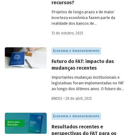
recursos?
Projetos de longo prazo e de maior
incerteza econômica fazem parte da
realidade dos bancos de
desenvolvimento, assim como sua
13 de outubro, 2025
atuação anticíclica. Isso faz com que
necessitem de fontes de recursos
estáveis e de prazo mais longo do que os
Economia e desenvolvimento
bancos comerciais. O
Estudo especial do
BNDES 58
compara as fontes
Futuro do FAT: impacto das
de
funding
de BDs da China, Coreia,
mudanças recentes
Alemanha e Brasil.
Importantes mudanças institucionais e
legislativas foram implementadas no FAT
ao longo dos últimos anos. O futuro do
FAT – e das atividades por ele beneficiadas
BNDES • 28 de abril, 2025
– depende do que será feito a partir delas.
Saiba mais no primeiro artigo da
Revista
do BNDES 60
.
Economia e desenvolvimento
Resultados recentes e
perspectivas do FAT para os