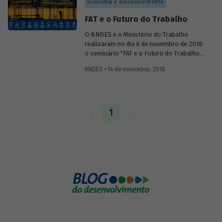
Economia e desenvolvimento
FAT e o Futuro do Trabalho
O BNDES e o Ministério do Trabalho
realizaram no dia 6 de novembro de 2018
o seminário "FAT e o Futuro do Trabalho"
– uma reflexão histórica e prospectiva
BNDES • 14 de novembro, 2018
sobre o Fundo de Amparo ao Trabalhador
(FAT), as aplicações de seus recursos
pelo BNDES e o conceito de trabalho. O
evento contou com a participação de
atores importantes na criação e gestão
1
do fundo, além de pesquisadores e
profissionais de mercado.