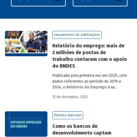
Lançamentos de publicações
Relatório do emprego: mais de
2 milhões de postos de
trabalho contaram com o apoio
do BNDES
Publicado pela primeira vez em 2025, com
dados referentes ao período de 2019 a
2024, o
Relatório do Emprego
traz
resultados relativos às contribuições da
12 de dezembro, 2025
atuação do Banco sobre o mercado de
trabalho, especificamente sobre os
empregos da economia.
Estudos especiais
Como os bancos de
desenvolvimento captam