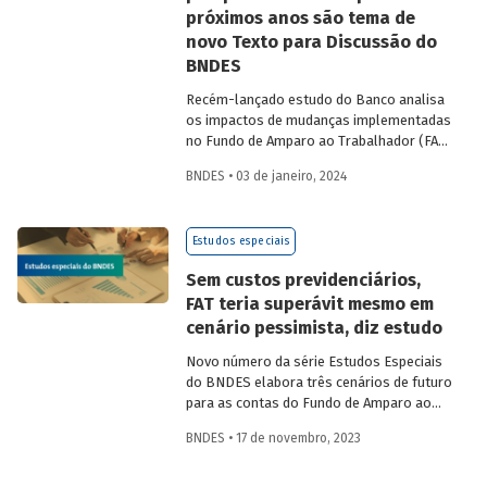
próximos anos são tema de
novo Texto para Discussão do
BNDES
Recém-lançado estudo do Banco analisa
os impactos de mudanças implementadas
no Fundo de Amparo ao Trabalhador (FAT)
nos últimos anos e avalia cenários
BNDES • 03 de janeiro, 2024
futuros para a principal fonte de recursos
para o crédito do Banco.
Estudos especiais
Sem custos previdenciários,
FAT teria superávit mesmo em
cenário pessimista, diz estudo
Novo número da série Estudos Especiais
do BNDES elabora três cenários de futuro
para as contas do Fundo de Amparo ao
Trabalhador (FAT): base, otimista e
BNDES • 17 de novembro, 2023
pessimista. A estimativa considera a
manutenção ou não das despesas
previdenciárias introduzidas no fundo em