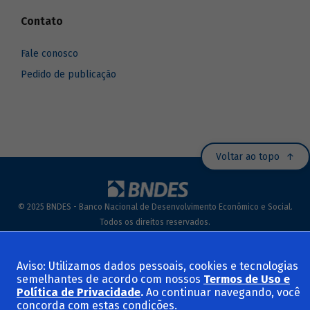
Contato
Fale conosco
Pedido de publicação
Voltar ao topo
© 2025 BNDES - Banco Nacional de Desenvolvimento Econômico e Social.
Todos os direitos reservados.
Termos de Uso e Políticas
Aviso: Utilizamos dados pessoais, cookies e tecnologias
semelhantes de acordo com nossos
Termos de Uso e
Política de Privacidade
.
Ao continuar navegando, você
concorda com estas condições.