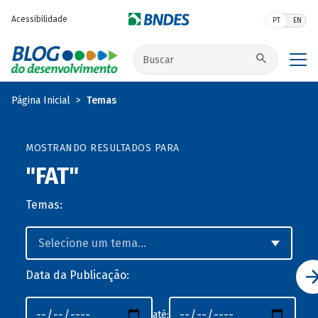
Pular para o conteúdo principal
Acessibilidade
PT
EN
Buscar no site
Página Inicial
Temas
MOSTRANDO RESULTADOS PARA
"FAT"
Temas:
Data da Publicação:
até: