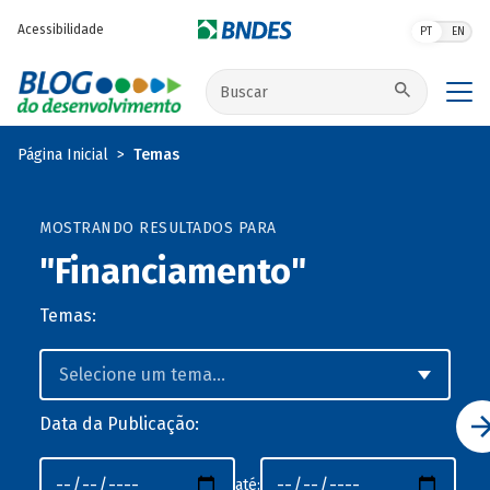
Pular para o conteúdo principal
Acessibilidade
PT
EN
Buscar no site
Página Inicial
Temas
MOSTRANDO RESULTADOS PARA
"Financiamento"
Temas:
Data da Publicação:
até: