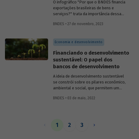
O infográfico "Por que o BNDES financia
exportações brasileiras de bens e
serviços?" trata da importância dessa
atividade, explica por que países contam
BNDES • 27 de novembro, 2023
com sistemas públicos de apoio à
exportação e apresenta dados e fatos
sobre a atuação do Banco.
Economia e desenvolvimento
Financiando o desenvolvimento
sustentável: O papel dos
bancos de desenvolvimento
A ideia de desenvolvimento sustentável
se constrói sobre os pilares econômico,
ambiental e social, que permitem um
crescimento econômico eficiente e
BNDES • 03 de maio, 2022
responsável. É fundamental que
instituições públicas e privadas estejam
comprometidas com o financiamento de
projetos que alinhem esses três
princípios. Entenda o papel dos bancos de
1
2
3
desenvolvimento nesse cenário e como o
BNDES vem contribuindo para promover a