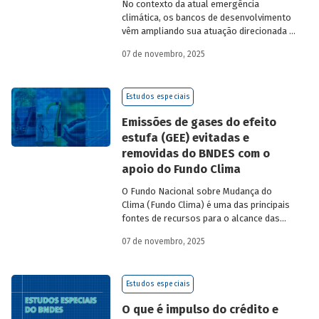
No contexto da atual emergência
climática, os bancos de desenvolvimento
vêm ampliando sua atuação direcionada à
descarbonização e preservação ambiental
07 de novembro, 2025
e, consequentemente, buscado novas
fontes de recursos para esse fim. O
Estudo especial do BNDES 61
analisa de
Estudos especiais
onde vem o
funding
verde dos principais
bancos de desenvolvimento, comparando
Emissões de gases do efeito
o BNDES aos seus pares.
estufa (GEE) evitadas e
removidas do BNDES com o
apoio do Fundo Clima
O Fundo Nacional sobre Mudança do
Clima (Fundo Clima) é uma das principais
fontes de recursos para o alcance das
metas brasileiras do Acordo de Paris. As
07 de novembro, 2025
reduções ou remoções de carbono
viabilizadas por meio de seus projetos
são um de seus indicadores de efetividade
Estudos especiais
de maior relevância. Nesse processo, as
ferramentas utilizadas pelo BNDES para
O que é impulso do crédito e
a realização deste cálculo são