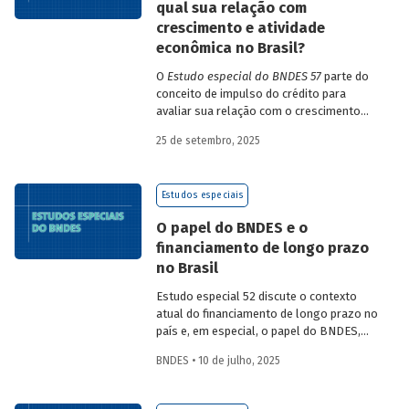
qual sua relação com
reconhecidas por sua transparência
crescimento e atividade
metodológica, colocando o Fundo Clima
em posição de destaque.
econômica no Brasil?
O
Estudo especial do BNDES 57
parte do
conceito de impulso do crédito para
avaliar sua relação com o crescimento
econômico e a atividade a partir de uma
25 de setembro, 2025
análise do período entre 2002 e 2025.
Estudos especiais
O papel do BNDES e o
financiamento de longo prazo
no Brasil
Estudo especial 52 discute o contexto
atual do financiamento de longo prazo no
país e, em especial, o papel do BNDES,
analisando seu posicionamento no
BNDES • 10 de julho, 2025
mercado de crédito e a evolução das
debêntures de infraestrutura no país.