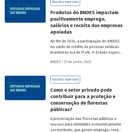
Estudos especiais
Produtos do BNDES impactam
positivamente emprego,
salários e receita das empresas
apoiadas
Ao fim de 2024, a participação do BNDES
no saldo de crédito às pessoas jurídicas
brasileiras era de 17,4%. O Estudo especial
51 traz o resultado de um estudo que
BNDES • 27 de junho, 2025
analisou os efeitos dos principais
produtos de crédito do BNDES voltados
ao apoio a atividades empresariais sobre
Estudos especiais
investimento, emprego, massa salarial,
receita operacional líquida, valor
Como o setor privado pode
adicionado e produtividade do trabalho.
contribuir para a proteção e
conservação de florestas
públicas?
A preservação das florestas públicas e
seu uso para atividades economicamente
sustentáveis, que gerem emprego, renda