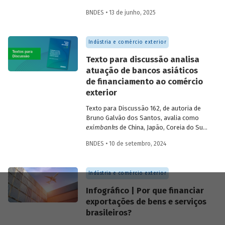
e desenvolvimento para a população que
BNDES • 13 de junho, 2025
vive nessas regiões, não são excludentes.
O
Estudo Especial do BNDES 50
trata do
desafio para a gestão e preservação das
Indústria e comércio exterior
florestas e da possibilidade de utilização
de instrumentos de parceria com o setor
Texto para discussão analisa
privado para viabilizar o desenvolvimento
atuação de bancos asiáticos
sustentável nessas regiões.
de financiamento ao comércio
exterior
Texto para Discussão 162, de autoria de
Bruno Galvão dos Santos, avalia como
eximbanks
de China, Japão, Coreia do Sul,
Índia, Taiwan, Malásia, Tailândia e Turquia
BNDES • 10 de setembro, 2024
conciliam sustentabilidade financeira com
a meta de oferecer créditos a custos
reduzidos, apresentando seus históricos,
Indústria e comércio exterior
discutindo seus custos e suas fontes de
financiamento e descrevendo seus
Infográfico | Por que financiar
produtos e focos de atuação.
exportações de bens e serviços
brasileiros?