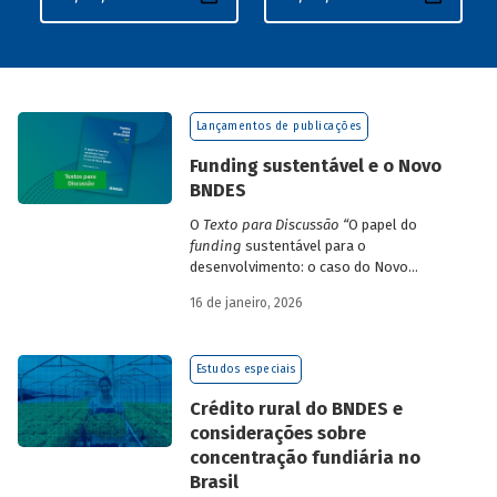
Lançamentos de publicações
Funding sustentável e o Novo
BNDES
O
Texto para Discussão
“
O papel do
funding
sustentável para o
desenvolvimento: o caso do Novo
BNDES
”
, de autoria de João Emboava Vaz,
16 de janeiro, 2026
analisa a estratégia de diversificação das
fontes de recursos adotada pelo BNDES
diante dos atuais desafios de
Estudos especiais
sustentabilidade social, ambiental e
climática.
Crédito rural do BNDES e
considerações sobre
concentração fundiária no
Brasil