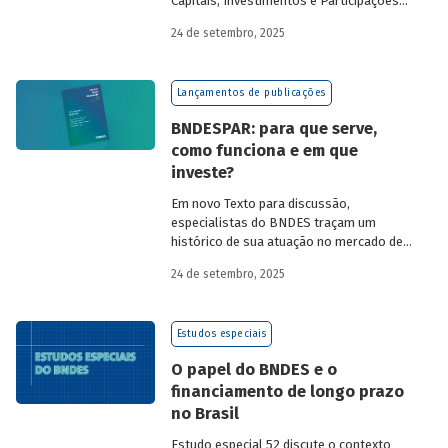
Capitais, Investimentos e Participações
do BNDES, e representantes de duas das
24 de setembro, 2025
novas empresas investidas pela
BNDESPAR – Vinicius Mazza, Diretor de
Finanças e Gente e Gestão da Santa Clara
Lançamentos de publicações
Agrociência Industrial, e Eduardo Couto,
CFO da Eve Air Mobility – sobre a
BNDESPAR: para que serve,
importância da atuação de bancos de
como funciona e em que
desenvolvimento no mercado de capitais,
investe?
a nova estratégia do BNDES e os planos
das investidas.
Em novo Texto para discussão,
especialistas do BNDES traçam um
histórico de sua atuação no mercado de
capitais, apontando a importância dessa
24 de setembro, 2025
atividade para o desenvolvimento e
explicando a nova estratégia de
investimentos da BNDESPAR.
Estudos especiais
O papel do BNDES e o
financiamento de longo prazo
no Brasil
Estudo especial 52 discute o contexto