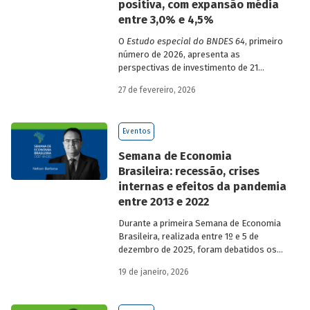
positiva, com expansão média
entre 3,0% e 4,5%
O
Estudo especial do BNDES 64
, primeiro
número de 2026, apresenta as
perspectivas de investimento de 21
setores da economia brasileira para o
27 de fevereiro, 2026
período de 2025 a 2029.
Eventos
Semana de Economia
Brasileira: recessão, crises
internas e efeitos da pandemia
entre 2013 e 2022
Durante a primeira Semana de Economia
Brasileira, realizada entre 1º e 5 de
dezembro de 2025, foram debatidos os
principais temas que marcaram a
19 de janeiro, 2026
economia do país nos últimos 40 anos,
com participação de acadêmicos e
economistas renomados.