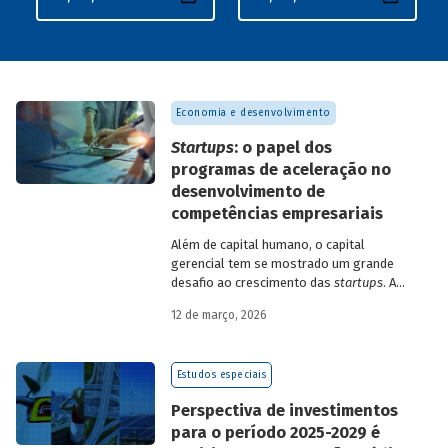
Economia e desenvolvimento
Startups
: o papel dos
programas de aceleração no
desenvolvimento de
competências empresariais
Além de capital humano, o capital
gerencial tem se mostrado um grande
desafio ao crescimento das
startups
. A
avaliação do BNDES Garagem demonstra
12 de março, 2026
como programas de aceleração têm
contribuído para a superação desse
desafio.
Estudos especiais
Perspectiva de investimentos
para o período 2025-2029 é