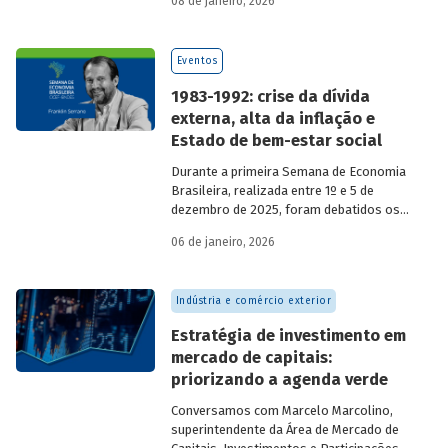
08 de janeiro, 2026
economia do país nos últimos 40 anos,
com participação de acadêmicos e
economistas renomados.
Eventos
1983-1992: crise da dívida
externa, alta da inflação e
Estado de bem-estar social
Durante a primeira Semana de Economia
Brasileira, realizada entre 1º e 5 de
dezembro de 2025, foram debatidos os
principais temas que marcaram a
06 de janeiro, 2026
economia do país nos últimos 40 anos,
com participação de acadêmicos e
economistas renomados.
Indústria e comércio exterior
Estratégia de investimento em
mercado de capitais:
priorizando a agenda verde
Conversamos com
Marcelo Marcolino,
superintendente da Área de Mercado de