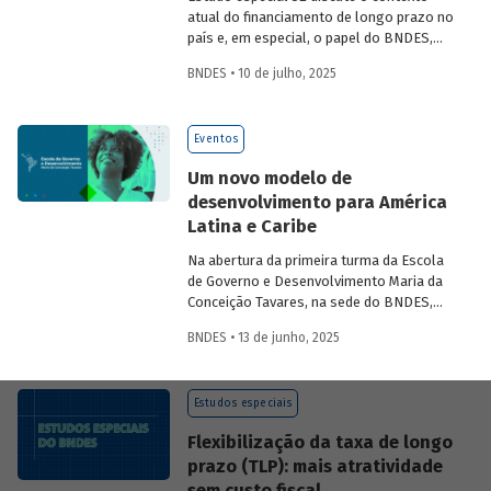
atual do financiamento de longo prazo no
país e, em especial, o papel do BNDES,
analisando seu posicionamento no
BNDES • 10 de julho, 2025
mercado de crédito e a evolução das
debêntures de infraestrutura no país.
Eventos
Um novo modelo de
desenvolvimento para América
Latina e Caribe
Na abertura da primeira turma da Escola
de Governo e Desenvolvimento Maria da
Conceição Tavares, na sede do BNDES,
Aloizio Mercadante, presidente do BNDES,
BNDES • 13 de junho, 2025
José Manuel Salazar-Xirinachs, Secretário
Executivo da Cepal e Esther Dweck,
Ministra de Gestão e Inovação para o
Estudos especiais
Setor Público debatarem um novo
modelo de desenvolvimento para a
Flexibilização da taxa de longo
região.
prazo (TLP): mais atratividade
sem custo fiscal