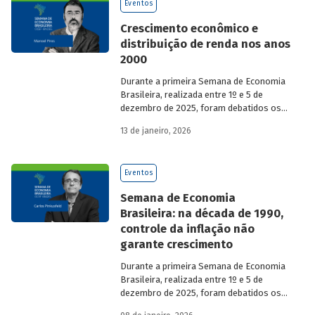
Eventos
Crescimento econômico e
distribuição de renda nos anos
2000
Durante a primeira Semana de Economia
Brasileira, realizada entre 1º e 5 de
dezembro de 2025, foram debatidos os
principais temas que marcaram a
13 de janeiro, 2026
economia do país nos últimos 40 anos,
com participação de acadêmicos e
economistas renomados.
Eventos
Semana de Economia
Brasileira: na década de 1990,
controle da inflação não
garante crescimento
Durante a primeira Semana de Economia
Brasileira, realizada entre 1º e 5 de
dezembro de 2025, foram debatidos os
principais temas que marcaram a