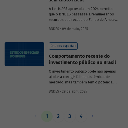
A Lei 14.937 aprovada em 2024 permitiu
que o BNDES passasse a remunerar os
recursos que recebe do Fundo de Amparo
ao Trabalhador (FAT) tanto pela Selic
BNDES • 09 de maio, 2025
quanto por taxas nominais prefixadas de
mercado. O
Estudo especial 47
analisa o
impacto dessa mudança na atratividade
Estudos especiais
do apoio do BNDES.
Comportamento recente do
investimento público no Brasil
O investimento público pode não apenas
ajudar a corrigir falhas sistêmicas de
mercado, mas também tem o potencial de
gerar externalidades positivas para a
BNDES • 29 de abril, 2025
economia, com efeitos multiplicadores e
aceleradores, bem como de coordenação.
O
Estudo especial do BNDES 46
dá um
panorama do comportamento agregado
do investi­mento público no Brasil nos
1
2
3
4
últimos anos, destacando sua
recuperação mais recente.