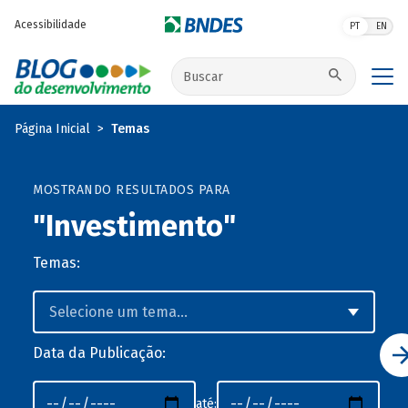
Pular para o conteúdo principal
Acessibilidade
PT
EN
Buscar no site
Página Inicial
Temas
MOSTRANDO RESULTADOS PARA
"Investimento"
Temas:
Data da Publicação:
até: