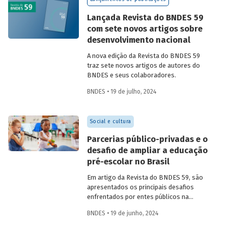
Confira uma prévia do texto e acesse o
artigo completo.
Lançada Revista do BNDES 59
com sete novos artigos sobre
desenvolvimento nacional
A nova edição da Revista do BNDES 59
traz sete novos artigos de autores do
BNDES e seus colaboradores.
BNDES • 19 de julho, 2024
Social e cultura
Parcerias público-privadas e o
desafio de ampliar a educação
pré-escolar no Brasil
Em artigo da Revista do BNDES 59, são
apresentados os principais desafios
enfrentados por entes públicos na
estruturação de PPPs de educação, bem
BNDES • 19 de junho, 2024
como aprendizados e possíveis soluções
para a adoção desses modelos com base