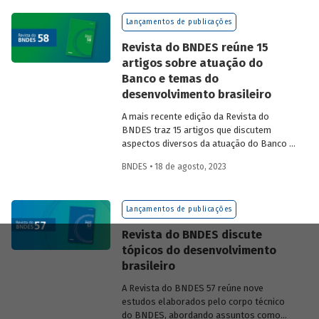
na experiência das equipes do BNDES.
Lançamentos de publicações
Revista do BNDES reúne 15
artigos sobre atuação do
Banco e temas do
desenvolvimento brasileiro
A mais recente edição da Revista do
BNDES traz 15 artigos que discutem
aspectos diversos da atuação do Banco e
exploram questões do desenvolvimento
BNDES • 18 de agosto, 2023
nacional.
Lançamentos de publicações
Revista do BNDES discute
tópicos do desenvolvimento
brasileiro
A Revista do BNDES 57 reúne nove
estudos elaborados pelo corpo técnico
do BNDES, abordando assuntos como