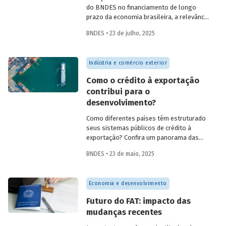
do BNDES no financiamento de longo
prazo da economia brasileira, a relevância
de fundos como FAT, Fundo Clima, Fundo
BNDES • 23 de julho, 2025
Amazônia e FGI para o desenvolvimento,
experiências internacionais de sistemas
públicos de crédito à exportação, o novo
Indústria e comércio exterior
protagonismo da política industrial, um
método para calcular prêmio de risco em
Como o crédito à exportação
projetos de infraestrutura e o controle
contribui para o
societário de companhias abertas por
desenvolvimento?
fundos de investimento no Brasil.
Como diferentes países têm estruturado
seus sistemas públicos de crédito à
exportação? Confira um panorama das
principais experiências internacionais e
BNDES • 23 de maio, 2025
entenda como esses sistemas
contribuem para o crescimento
econômico, a inovação e a inserção
Economia e desenvolvimento
competitiva no mercado global.
Futuro do FAT: impacto das
mudanças recentes