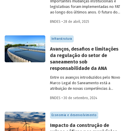
Importantes mudanças institucionais e
legislativas foram implementadas no FAT
ao longo dos últimos anos. O futuro do
FAT – e das atividades por ele beneficiadas
BNDES • 28 de abril, 2025
– depende do que será feito a partir delas.
Saiba mais no primeiro artigo da
Revista
do BNDES 60
.
Infraestrutura
Avanços, desafios e limitações
da regulação do setor de
saneamento sob
responsabilidade da ANA
Entre os avanços introduzidos pelo Novo
Marco Legal do Saneamento está a
atribuição de novas competências à
Agência Nacional de Águas e Saneamento
BNDES • 30 de setembro, 2024
Básico (ANA) para regularização do setor.
Artigo da Revista do BNDES 59 discute os
desafios desse percurso e a importância
Economia e desenvolvimento
de superá-los.
Impacto da construção de