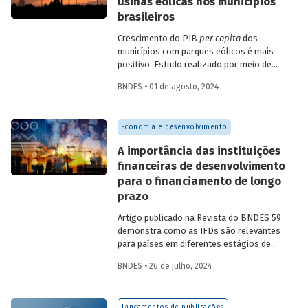
usinas eólicas nos municípios
brasileiros
Crescimento do PIB
per capita
dos
municípios com parques eólicos é mais
positivo. Estudo realizado por meio de
método de controle sintético, aponta
BNDES • 01 de agosto, 2024
resultados mais significativos dois a três
anos do início da construção, com
dispersão posterior.
Economia e desenvolvimento
A importância das instituições
financeiras de desenvolvimento
para o financiamento de longo
prazo
Artigo publicado na Revista do BNDES 59
demonstra como as IFDs são relevantes
para países em diferentes estágios de
desenvolvimento, tanto nos momentos
BNDES • 26 de julho, 2024
de estabilidade quanto nos de crise
econômica, contribuindo principalmente
para o desenvolvimento sustentável.
Lançamentos de publicações