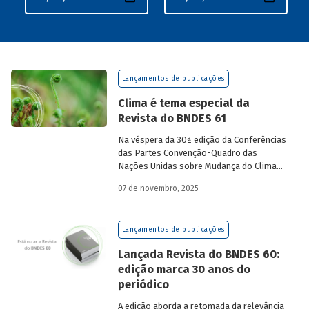
Lançamentos de publicações
Clima é tema especial da
Revista do BNDES 61
Na véspera da 30ª edição da Conferências
das Partes Convenção-Quadro das
Nações Unidas sobre Mudança do Clima
(COP30), em Belém, o BNDES lança a
07 de novembro, 2025
edição 61 da Revista do BNDES.
Lançamentos de publicações
Lançada Revista do BNDES 60:
edição marca 30 anos do
periódico
A edição aborda a retomada da relevância