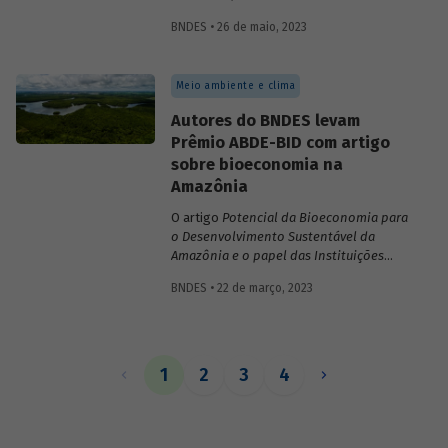
inovações no sistema financeiro, setor da
BNDES • 26 de maio, 2023
saúde no território da Amazônia Legal,
políticas públicas e custos do modelo de
empréstimo indireto do BNDES.
Meio ambiente e clima
Autores do BNDES levam
Prêmio ABDE-BID com artigo
sobre bioeconomia na
Amazônia
O artigo
Potencial da Bioeconomia para
o Desenvolvimento Sustentável da
Amazônia e o papel das Instituições
Financeiras de Desenvolvimento,
de
BNDES • 22 de março, 2023
Leonardo Pamplona, Nabil Kadri e Julio
Salarini, especialistas do BNDES, foi
premiado com primeiro lugar na categoria
“Financiamento ao desenvolvimento
sustentável, inclusivo e inovativo” do
1
2
3
4
Prêmio ABDE-BID de 2022. Saiba mais
sobre o estudo no vídeo gravado com o
autor Leonardo Pamplona.