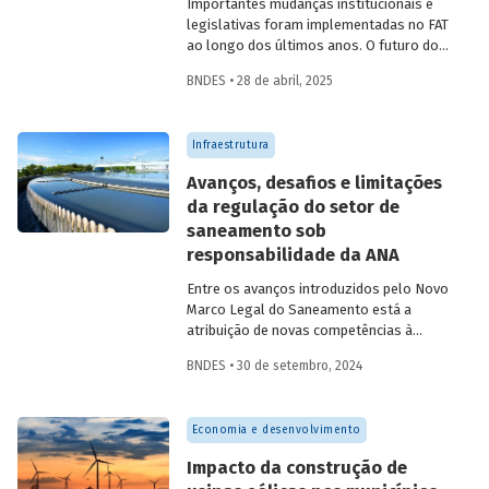
Importantes mudanças institucionais e
legislativas foram implementadas no FAT
ao longo dos últimos anos. O futuro do
FAT – e das atividades por ele beneficiadas
BNDES • 28 de abril, 2025
– depende do que será feito a partir delas.
Saiba mais no primeiro artigo da
Revista
do BNDES 60
.
Infraestrutura
Avanços, desafios e limitações
da regulação do setor de
saneamento sob
responsabilidade da ANA
Entre os avanços introduzidos pelo Novo
Marco Legal do Saneamento está a
atribuição de novas competências à
Agência Nacional de Águas e Saneamento
BNDES • 30 de setembro, 2024
Básico (ANA) para regularização do setor.
Artigo da Revista do BNDES 59 discute os
desafios desse percurso e a importância
Economia e desenvolvimento
de superá-los.
Impacto da construção de