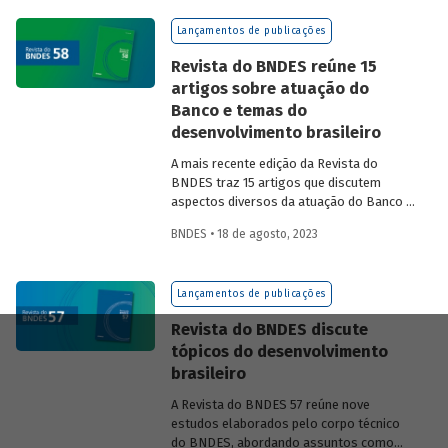
na experiência das equipes do BNDES.
Lançamentos de publicações
Revista do BNDES reúne 15
artigos sobre atuação do
Banco e temas do
desenvolvimento brasileiro
A mais recente edição da Revista do
BNDES traz 15 artigos que discutem
aspectos diversos da atuação do Banco e
exploram questões do desenvolvimento
BNDES • 18 de agosto, 2023
nacional.
Lançamentos de publicações
Revista do BNDES discute
tópicos do desenvolvimento
brasileiro
A Revista do BNDES 57 reúne nove
estudos elaborados pelo corpo técnico
do BNDES, abordando assuntos como