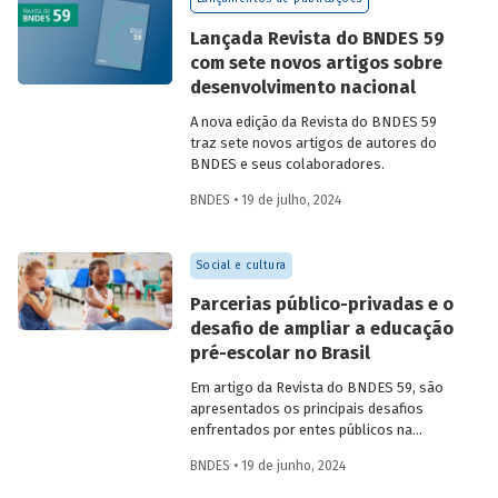
Confira uma prévia do texto e acesse o
artigo completo.
Lançada Revista do BNDES 59
com sete novos artigos sobre
desenvolvimento nacional
A nova edição da Revista do BNDES 59
traz sete novos artigos de autores do
BNDES e seus colaboradores.
BNDES • 19 de julho, 2024
Social e cultura
Parcerias público-privadas e o
desafio de ampliar a educação
pré-escolar no Brasil
Em artigo da Revista do BNDES 59, são
apresentados os principais desafios
enfrentados por entes públicos na
estruturação de PPPs de educação, bem
BNDES • 19 de junho, 2024
como aprendizados e possíveis soluções
para a adoção desses modelos com base