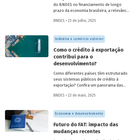
do BNDES no financiamento de longo
prazo da economia brasileira, a relevância
de fundos como FAT, Fundo Clima, Fundo
BNDES • 23 de julho, 2025
Amazônia e FGI para o desenvolvimento,
experiências internacionais de sistemas
públicos de crédito à exportação, o novo
Indústria e comércio exterior
protagonismo da política industrial, um
método para calcular prêmio de risco em
Como o crédito à exportação
projetos de infraestrutura e o controle
contribui para o
societário de companhias abertas por
desenvolvimento?
fundos de investimento no Brasil.
Como diferentes países têm estruturado
seus sistemas públicos de crédito à
exportação? Confira um panorama das
principais experiências internacionais e
BNDES • 23 de maio, 2025
entenda como esses sistemas
contribuem para o crescimento
econômico, a inovação e a inserção
Economia e desenvolvimento
competitiva no mercado global.
Futuro do FAT: impacto das
mudanças recentes