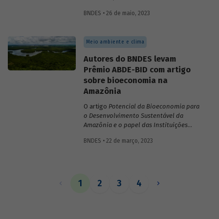
inovações no sistema financeiro, setor da
BNDES • 26 de maio, 2023
saúde no território da Amazônia Legal,
políticas públicas e custos do modelo de
empréstimo indireto do BNDES.
Meio ambiente e clima
Autores do BNDES levam
Prêmio ABDE-BID com artigo
sobre bioeconomia na
Amazônia
O artigo
Potencial da Bioeconomia para
o Desenvolvimento Sustentável da
Amazônia e o papel das Instituições
Financeiras de Desenvolvimento,
de
BNDES • 22 de março, 2023
Leonardo Pamplona, Nabil Kadri e Julio
Salarini, especialistas do BNDES, foi
premiado com primeiro lugar na categoria
“Financiamento ao desenvolvimento
sustentável, inclusivo e inovativo” do
1
2
3
4
Prêmio ABDE-BID de 2022. Saiba mais
sobre o estudo no vídeo gravado com o
autor Leonardo Pamplona.