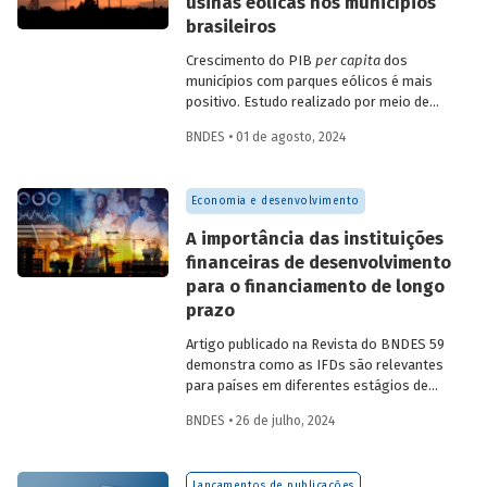
usinas eólicas nos municípios
brasileiros
Crescimento do PIB
per capita
dos
municípios com parques eólicos é mais
positivo. Estudo realizado por meio de
método de controle sintético, aponta
BNDES • 01 de agosto, 2024
resultados mais significativos dois a três
anos do início da construção, com
dispersão posterior.
Economia e desenvolvimento
A importância das instituições
financeiras de desenvolvimento
para o financiamento de longo
prazo
Artigo publicado na Revista do BNDES 59
demonstra como as IFDs são relevantes
para países em diferentes estágios de
desenvolvimento, tanto nos momentos
BNDES • 26 de julho, 2024
de estabilidade quanto nos de crise
econômica, contribuindo principalmente
para o desenvolvimento sustentável.
Lançamentos de publicações