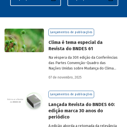
Lançamentos de publicações
Clima é tema especial da
Revista do BNDES 61
Na véspera da 30ª edição da Conferências
das Partes Convenção-Quadro das
Nações Unidas sobre Mudança do Clima
(COP30), em Belém, o BNDES lança a
07 de novembro, 2025
edição 61 da Revista do BNDES.
Lançamentos de publicações
Lançada Revista do BNDES 60:
edição marca 30 anos do
periódico
A edição aborda a retomada da relevância