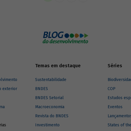
imento para a região.
Temas em destaque
Séries
olvimento
Sustentabilidade
Biodiversida
o exterior
BNDES
COP
BNDES Setorial
Estudos esp
ima
Macroeconomia
Eventos
Revista do BNDES
Lançamentos
rias
Investimento
States of th