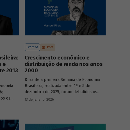
Eventos
Post
ileira:
Crescimento econômico e
s e
distribuição de renda nos anos
re 2013
2000
Durante a primeira Semana de Economia
Brasileira, realizada entre 1º e 5 de
conomia
dezembro de 2025, foram debatidos os
de
principais temas que marcaram a economia
dos os
13 de janeiro, 2026
do país nos últimos 40 anos, com
a economia
participação de acadêmicos e economistas
renomados.
onomistas