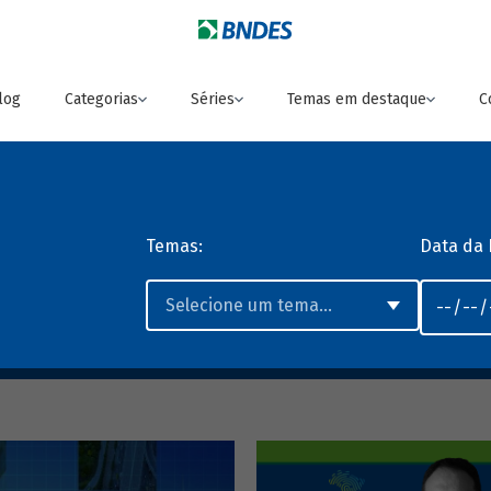
log
Categorias
Séries
Temas em destaque
C
Temas:
Data da 