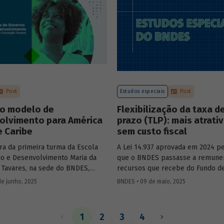
Mobility – sobre a importância d
de bancos de desenvolvimento n
mercado de capitais, a nova estra
BNDES e os planos das investidas
Post
Estudos especiais
Post
o modelo de
Flexibilização da taxa d
olvimento para América
prazo (TLP): mais atrati
e Caribe
sem custo fiscal
ra da primeira turma da Escola
A Lei 14.937 aprovada em 2024 pe
o e Desenvolvimento Maria da
que o BNDES passasse a remune
 Tavares, na sede do BNDES,
recursos que recebe do Fundo d
ercadante, presidente do BNDES,
ao Trabalhador (FAT) tanto pela S
de junho, 2025
BNDES • 09 de maio, 2025
l Salazar-Xirinachs, Secretário
quanto por taxas nominais prefix
 da Cepal e Esther Dweck,
mercado. O
Estudo especial 47
ana
de Gestão e Inovação para o Setor
impacto dessa mudança na atrati
1
2
3
4
debatarem um novo modelo de
apoio do BNDES.