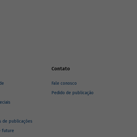
anos, destacando sua recuperação mais
recente.
Contato
de
Fale conosco
Pedido de publicação
eciais
 de publicações
e future