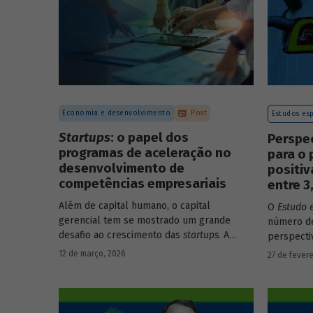
Economia e desenvolvimento
Post
Estudos esp
Startups
: o papel dos
Perspe
programas de aceleração no
para o 
desenvolvimento de
positi
competências empresariais
entre 
Além de capital humano, o capital
O
Estudo 
gerencial tem se mostrado um grande
número de
desafio ao crescimento das
startups
. A
perspecti
avaliação do BNDES Garagem demonstra
setores d
12 de março, 2026
27 de fevere
como programas de aceleração têm
período d
contribuído para a superação desse
desafio.