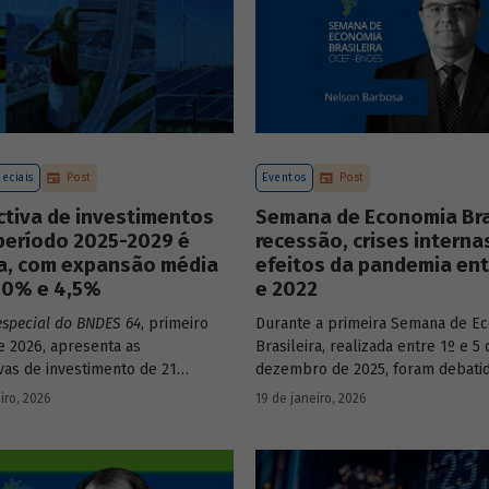
eciais
Post
Eventos
Post
ctiva de investimentos
Semana de Economia Bras
período 2025-2029 é
recessão, crises interna
va, com expansão média
efeitos da pandemia ent
3,0% e 4,5%
e 2022
especial do BNDES 64
, primeiro
Durante a primeira Semana de E
 2026, apresenta as
Brasileira, realizada entre 1º e 5 
vas de investimento de 21
dezembro de 2025, foram debati
a economia brasileira para o
principais temas que marcaram 
iro, 2026
19 de janeiro, 2026
e 2025 a 2029.
do país nos últimos 40 anos, com
participação de acadêmicos e ec
renomados.