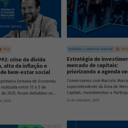
Indústria e comércio exterior
Entr
Post
Estratégia de investime
92: crise da dívida
mercado de capitais:
, alta da inflação e
priorizando a agenda ve
de bem-estar social
Conversamos com
Marcelo Marco
 primeira Semana de Economia
superintendente da Área de Mer
, realizada entre 1º e 5 de
Capitais, Investimentos e Partici
de 2025, foram debatidos os
BNDES, e representantes de dua
s temas que marcaram a economia
24 de setembro, 2025
ro, 2026
novas empresas investidas pela
os últimos 40 anos, com
– Vinicius Mazza, Diretor de Finan
ção de acadêmicos e economistas
Gente e Gestão da Santa Clara Ag
s.
Industrial, e Eduardo Couto, CFO 