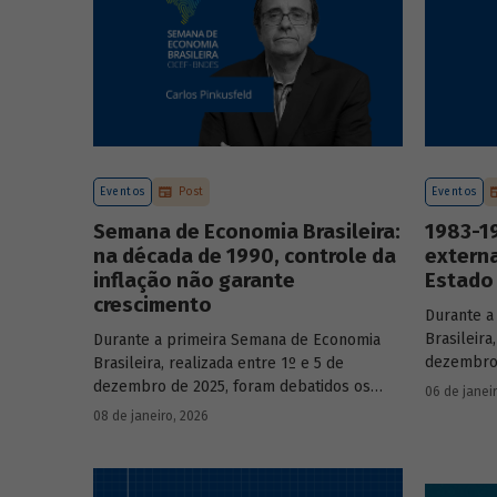
Eventos
Post
Eventos
Semana de Economia Brasileira:
1983-19
na década de 1990, controle da
externa
inflação não garante
Estado 
crescimento
Durante a
Brasileira
Durante a primeira Semana de Economia
dezembro 
Brasileira, realizada entre 1º e 5 de
principai
dezembro de 2025, foram debatidos os
06 de janei
do país n
principais temas que marcaram a economia
08 de janeiro, 2026
participa
do país nos últimos 40 anos, com
renomado
participação de acadêmicos e economistas
renomados.