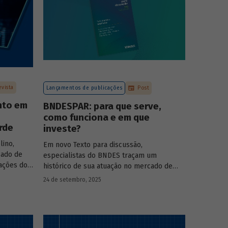
evista
Lançamentos de publicações
Post
nto em
BNDESPAR: para que serve,
como funciona e em que
rde
investe?
lino,
Em novo Texto para discussão,
cado de
especialistas do BNDES traçam um
pações do
histórico de sua atuação no mercado de
s das
capitais, apontando a importância dessa
24 de setembro, 2025
 BNDESPAR
atividade para o desenvolvimento e
ças e
explicando a nova estratégia de
rociência
investimentos da BNDESPAR.
da Eve Air