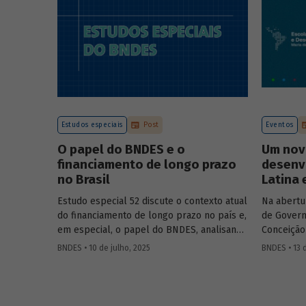
Estudos especiais
Post
Eventos
O papel do BNDES e o
Um nov
financiamento de longo prazo
desenv
no Brasil
Latina 
Estudo especial 52 discute o contexto atual
Na abertu
do financiamento de longo prazo no país e,
de Govern
em especial, o papel do BNDES, analisando
Conceição
seu posicionamento no mercado de crédito
Aloizio M
BNDES • 10 de julho, 2025
BNDES • 13 
e a evolução das debêntures de
José Manue
infraestrutura no país.
Executivo
Ministra 
Público 