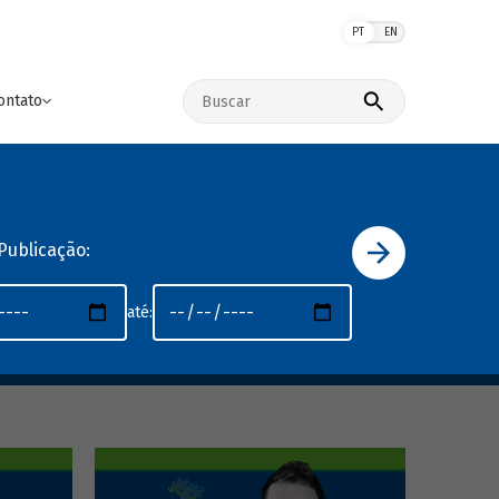
PT
EN
Buscar no site
ontato
Publicação:
até: