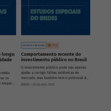
a atuação
o
tégia do
.
Estudos especiais
Post
e longo
Comportamento recente do
vidade
investimento público no Brasil
O investimento público pode não apenas
ajudar a corrigir falhas sistêmicas de
rmitiu
mercado, mas também tem o potencial de
rar os
gerar externalidades positivas para a
e Amparo
BNDES • 29 de abril, 2025
economia, com efeitos multiplicadores e
elic
aceleradores, bem como de coordenação.
adas de
O
Estudo especial do BNDES 46
dá um
lisa o
panorama do comportamento agregado do
vidade do
investi­mento público no Brasil nos últimos